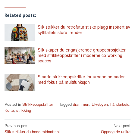
Related posts:
Slik strikker du retrofuturistiske plagg inspirert av
syttitallets store trender
Slik skaper du engasjerende gruppeprosjekter
med strikkeoppskrifter i moderne co-working
spaces
Smarte strikkeoppskrifter for urbane nomader
med fokus på multifunksjon
Posted in
Strikkeoppskrifter
Tagged
drammen
,
Elvebyen
,
håndarbeid
,
Kofte
,
strikking
Post
Previous post
Next post
Slik strikker du bodø midnattsol
Oppdag de unike
navigation