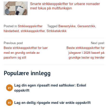
Smarte strikkeoppskrifter for urbane nomader
med fokus på multifunksjon
Posted in
Strikkeoppskrifter
Tagged
Bærestykke
,
Genserstrikk
,
håndarbeid
,
strikkeoppskrifter
,
Strikketeknikk
Post
Previous post
Next post
Beste strikkeoppskrifter for luer
Beste strikkeoppskrifter for
navigation
med en grundig omtale av
julegaver i 2026 basert på
passform og stil
grundige tester og trender
Populære innlegg
Lag din egen ripssaft med saftkoker: Enkel
oppskrift
Lag en deilig ripsgele med vår enkle oppskrift