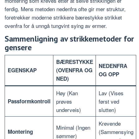
montering som kreves etter at selve strikkingen er
ferdig. Mens metoden nedenfra ofte gir mer struktur,
foretrekker moderne strikkere bærestykke strikket
ovenfra for å unngå tungvint sying av ermer.
Sammenligning av strikkemetoder for
gensere
BÆRESTYKKE
NEDENFRA
EGENSKAP
(OVENFRA OG
OG OPP
NED)
Høy (Kan
Lav (Vises
Passformkontroll
prøves
først ved
underveis)
slutten)
Krevende
Minimal (Ingen
Montering
(Sammensying
sømmer)