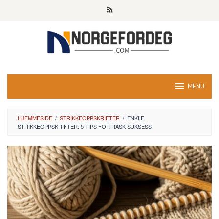
Skip
to
content
MENU
HJEMMESIDE
/
STRIKKEOPPSKRIFTER
/
ENKLE
STRIKKEOPPSKRIFTER: 5 TIPS FOR RASK SUKSESS