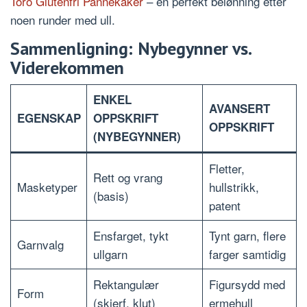
Toro Glutenfri Pannekaker
– en perfekt belønning etter
noen runder med ull.
Sammenligning: Nybegynner vs.
Viderekommen
ENKEL
AVANSERT
EGENSKAP
OPPSKRIFT
OPPSKRIFT
(NYBEGYNNER)
Fletter,
Rett og vrang
Masketyper
hullstrikk,
(basis)
patent
Ensfarget, tykt
Tynt garn, flere
Garnvalg
ullgarn
farger samtidig
Rektangulær
Figursydd med
Form
(skjerf, klut)
ermehull