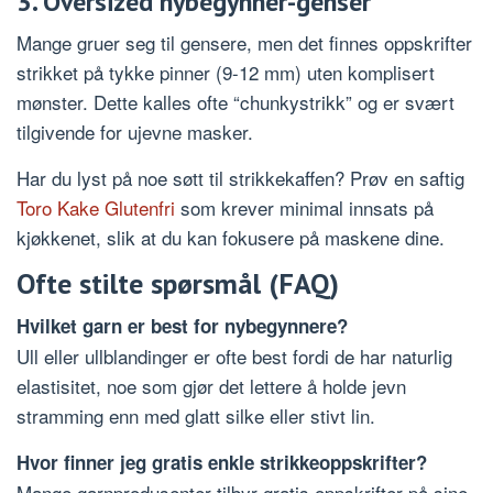
3. Oversized nybegynner-genser
Mange gruer seg til gensere, men det finnes oppskrifter
strikket på tykke pinner (9-12 mm) uten komplisert
mønster. Dette kalles ofte “chunkystrikk” og er svært
tilgivende for ujevne masker.
Har du lyst på noe søtt til strikkekaffen? Prøv en saftig
Toro Kake Glutenfri
som krever minimal innsats på
kjøkkenet, slik at du kan fokusere på maskene dine.
Ofte stilte spørsmål (FAQ)
Hvilket garn er best for nybegynnere?
Ull eller ullblandinger er ofte best fordi de har naturlig
elastisitet, noe som gjør det lettere å holde jevn
stramming enn med glatt silke eller stivt lin.
Hvor finner jeg gratis enkle strikkeoppskrifter?
Mange garnprodusenter tilbyr gratis oppskrifter på sine