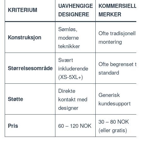
UAVHENGIGE
KOMMERSIELLE
KRITERIUM
DESIGNERE
MERKER
Sømløs,
Ofte tradisjonell
Konstruksjon
moderne
montering
teknikker
Svært
Ofte begrenset til
Størrelsesområde
inkluderende
standard
(XS-5XL+)
Direkte
Generisk
Støtte
kontakt med
kundesupport
designer
30 – 80 NOK
60 – 120 NOK
Pris
(eller gratis)