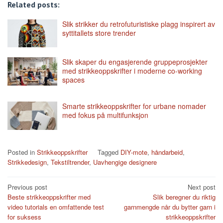
Related posts:
Slik strikker du retrofuturistiske plagg inspirert av
syttitallets store trender
Slik skaper du engasjerende gruppeprosjekter
med strikkeoppskrifter i moderne co-working
spaces
Smarte strikkeoppskrifter for urbane nomader
med fokus på multifunksjon
Posted in
Strikkeoppskrifter
Tagged
DIY-mote
,
håndarbeid
,
Strikkedesign
,
Tekstiltrender
,
Uavhengige designere
Post
Previous post
Next post
Beste strikkeoppskrifter med
Slik beregner du riktig
navigation
video tutorials en omfattende test
garnmengde når du bytter garn i
for suksess
strikkeoppskrifter