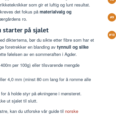
kketeknikker som gir et luftig og lunt resultat.
 kreves det fokus på
materialvalg og
jærgårdens ro.
 starter på sjalet
med diktertema, bør du sikte etter fibre som har et
nge foretrekker en blanding av
tynnull og silke
lette følelsen av en sommeraften i Agder.
 400m per 100g) eller tilsvarende mengde
ler 4,0 mm (minst 80 cm lang for å romme alle
or å holde styr på økningene i mønsteret.
e ut sjalet til slutt.
stre, kan du utforske vår guide til
norske