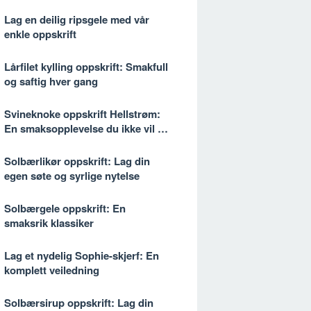
Lag en deilig ripsgele med vår
enkle oppskrift
Lårfilet kylling oppskrift: Smakfull
og saftig hver gang
Svineknoke oppskrift Hellstrøm:
En smaksopplevelse du ikke vil gå
glipp av
Solbærlikør oppskrift: Lag din
egen søte og syrlige nytelse
Solbærgele oppskrift: En
smaksrik klassiker
Lag et nydelig Sophie-skjerf: En
komplett veiledning
Solbærsirup oppskrift: Lag din