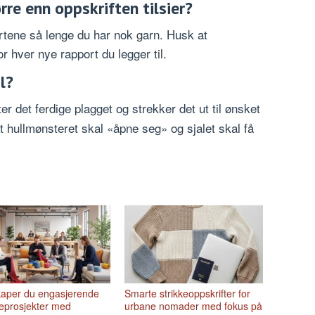
rre enn oppskriften tilsier?
rtene så lenge du har nok garn. Husk at
r hver nye rapport du legger til.
l?
r det ferdige plagget og strekker det ut til ønsket
at hullmønsteret skal «åpne seg» og sjalet skal få
skaper du engasjerende
Smarte strikkeoppskrifter for
eprosjekter med
urbane nomader med fokus på