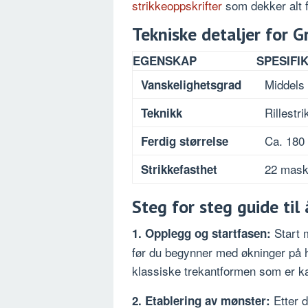
strikkeoppskrifter
som dekker alt f
Tekniske detaljer for Gr
EGENSKAP
SPESIFI
Middels 
Vanskelighetsgrad
Rillestr
Teknikk
Ca. 180 
Ferdig størrelse
22 mask
Strikkefasthet
Steg for steg guide til 
Start m
1. Opplegg og startfasen:
før du begynner med økninger på 
klassiske trekantformen som er ka
Etter d
2. Etablering av mønster: