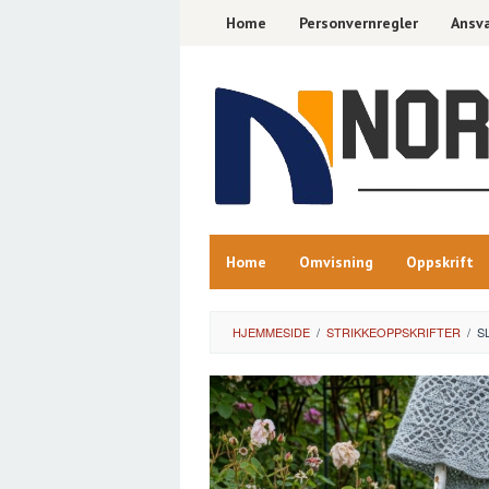
Skip
Home
Personvernregler
Ansva
to
content
Home
Omvisning
Oppskrift
HJEMMESIDE
/
STRIKKEOPPSKRIFTER
/
S