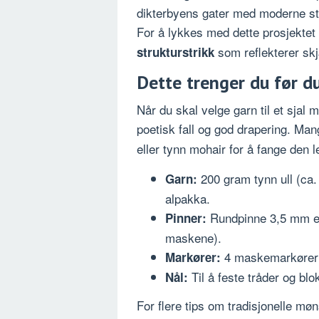
dikterbyens gater med moderne stri
For å lykkes med dette prosjektet
som reflekterer sk
strukturstrikk
Dette trenger du før du
Når du skal velge garn til et sjal 
poetisk fall og god drapering. Ma
eller tynn mohair for å fange den 
200 gram tynn ull (ca.
Garn:
alpakka.
Rundpinne 3,5 mm el
Pinner:
maskene).
4 maskemarkører f
Markører:
Til å feste tråder og blokk
Nål:
For flere tips om tradisjonelle møn