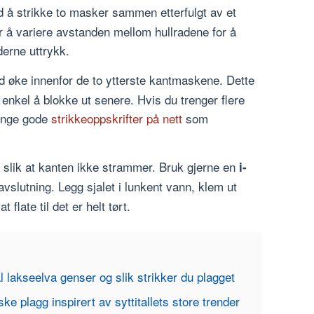
d å strikke to masker sammen etterfulgt av et
r å variere avstanden mellom hullradene for å
erne uttrykk.
d øke innenfor de to ytterste kantmaskene. Dette
 enkel å blokke ut senere. Hvis du trenger flere
mange gode
strikkeoppskrifter på nett
som
t slik at kanten ikke strammer. Bruk gjerne en
i-
avslutning. Legg sjalet i lunkent vann, klem ut
 flate til det er helt tørt.
l lakseelva genser og slik strikker du plagget
iske plagg inspirert av syttitallets store trender