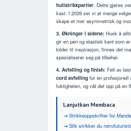
. Dette gjøres ve
hullstrikkpartier
kast. I 2026 ser vi at mange velge
skape et mer asymmetrisk og mod
Husk å allti
3. Økninger i sidene:
gir en pen og elastisk kant som er
kilder til inspirasjon, finnes det 
spesialiserer seg på tilbehør.
Fell av løs
4. Avfelling og finish:
for en profesjonell 
cord avfelling
fuktigheten, og nål det opp på en flat
Lanjutkan Membaca
Strikkeoppskrifter for Manda
Slik strikker du retrofuturist