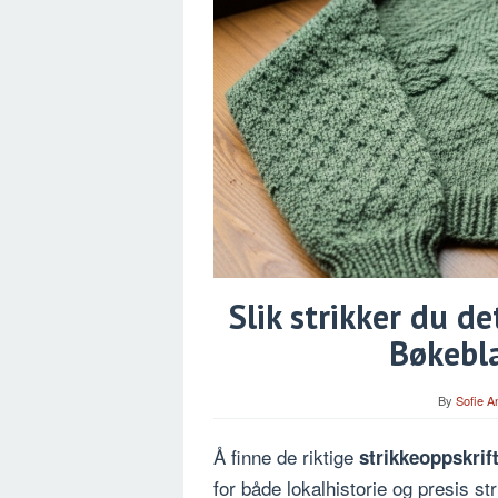
Slik strikker du d
Bøkebla
By
Sofie A
Å finne de riktige
strikkeoppskrif
for både lokalhistorie og presis st