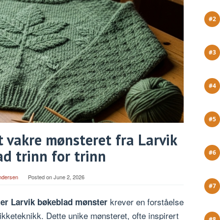
et vakre mønsteret fra Larvik
d trinn for trinn
ndersen
Posted on
June 2, 2026
krever en forståelse
ter Larvik bøkeblad mønster
rikketeknikk. Dette unike mønsteret, ofte inspirert