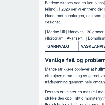
Bladene skapes ved en kombinasjo
felling). I 2026 ser vi en trend de
bladet mot bunnfargen, noe som gir
designet.
| Merino Ull | Håndvask 30 grader
ullprogram | Avansert | | Bomullsm
GARNVALG
VASKEANVI
Vanlige feil og proble
Mange strikkere opplever at
hullm
ofte ujevn stramming av garnet ve
trådspenning gjennom hele omgan
Dersom du mister en maske i mønst
plukke den opp i riktig mønsterryt
flere teknikker i vår guide om
stri