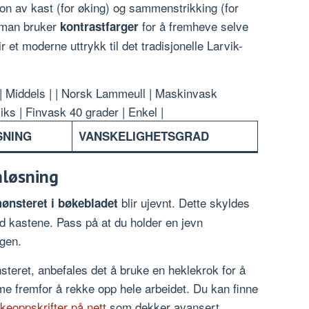
n av kast (for øking) og sammenstrikking (for
r man bruker
for å fremheve selve
kontrastfarger
 et moderne uttrykk til det tradisjonelle Larvik-
 | Middels | | Norsk Lammeull | Maskinvask
iks | Finvask 40 grader | Enkel |
SNING
VANSKELIGHETSGRAD
mløsning
blir ujevnt. Dette skyldes
ønsteret i bøkebladet
d kastene. Pass på at du holder en jevn
gen.
eret, anbefales det å bruke en heklekrok for å
me fremfor å rekke opp hele arbeidet. Du kan finne
kkeoppskrifter på nett
som dekker avansert