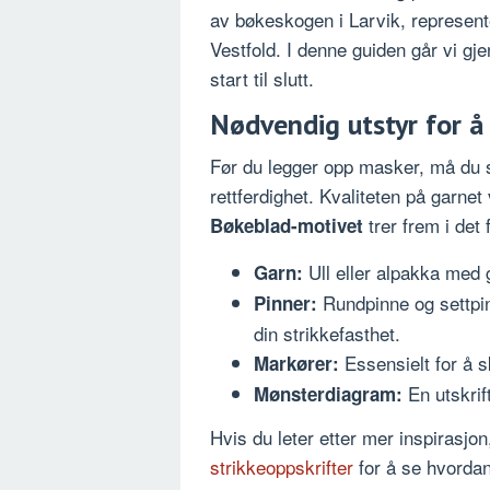
av bøkeskogen i Larvik, representer
Vestfold. I denne guiden går vi g
start til slutt.
Nødvendig utstyr for å
Før du legger opp masker, må du s
rettferdighet. Kvaliteten på garnet
trer frem i det 
Bøkeblad-motivet
Ull eller alpakka med 
Garn:
Rundpinne og settpin
Pinner:
din strikkefasthet.
Essensielt for å s
Markører:
En utskrif
Mønsterdiagram:
Hvis du leter etter mer inspirasjo
strikkeoppskrifter
for å se hvordan 