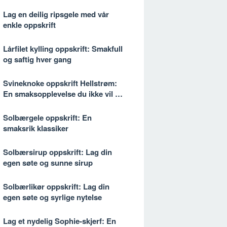
Lag en deilig ripsgele med vår
enkle oppskrift
Lårfilet kylling oppskrift: Smakfull
og saftig hver gang
Svineknoke oppskrift Hellstrøm:
En smaksopplevelse du ikke vil gå
glipp av
Solbærgele oppskrift: En
smaksrik klassiker
Solbærsirup oppskrift: Lag din
egen søte og sunne sirup
Solbærlikør oppskrift: Lag din
egen søte og syrlige nytelse
Lag et nydelig Sophie-skjerf: En