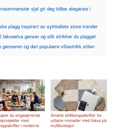
 rosenmønster sjal gir deg tidløs eleganse i
iske plagg inspirert av syttitallets store trender
l lakseelva genser og slik strikker du plagget
 genseren og den populære villastrikk stilen
skaper du engasjerende
Smarte strikkeoppskrifter for
eprosjekter med
urbane nomader med fokus på
eoppskrifter i moderne
multifunksjon