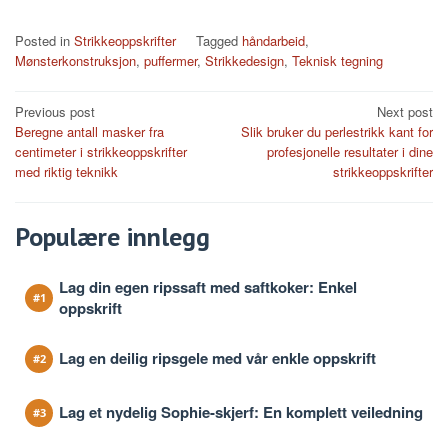
Posted in
Strikkeoppskrifter
Tagged
håndarbeid
,
Mønsterkonstruksjon
,
puffermer
,
Strikkedesign
,
Teknisk tegning
Post
Previous post
Next post
Beregne antall masker fra
Slik bruker du perlestrikk kant for
navigation
centimeter i strikkeoppskrifter
profesjonelle resultater i dine
med riktig teknikk
strikkeoppskrifter
Populære innlegg
Lag din egen ripssaft med saftkoker: Enkel
oppskrift
Lag en deilig ripsgele med vår enkle oppskrift
Lag et nydelig Sophie-skjerf: En komplett veiledning