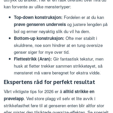
kan forvente av ulike mønstertyper:
Fordelen er at du kan
Top-down konstruksjon:
og justere lengden på
prøve genseren underveis
bol og ermer nøyaktig slik du vil ha dem.
Ofte mer stabilt i
Bottom-up konstruksjon:
skuldrene, noe som hindrer at en tung oversize
genser siger for mye over tid.
Gir fantastisk tekstur, men
Flettestrikk (Aran):
husk at fletter trekker sammen strikketøyet, så
mønsteret må være beregnet for ekstra vidde.
Ekspertens råd for perfekt resultat
Vårt viktigste tips for 2026 er å
alltid strikke en
. Ved store plagg vil selv et lite avvik i
prøvelapp
strikkefasthet føre til at genseren enten blir altfor stor
eller mister den tilsiktede oversize-effekten. Se spesielt