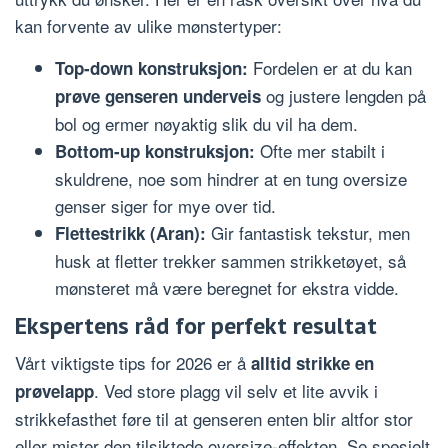
kan forvente av ulike mønstertyper:
Fordelen er at du kan
Top-down konstruksjon:
og justere lengden på
prøve genseren underveis
bol og ermer nøyaktig slik du vil ha dem.
Ofte mer stabilt i
Bottom-up konstruksjon:
skuldrene, noe som hindrer at en tung oversize
genser siger for mye over tid.
Gir fantastisk tekstur, men
Flettestrikk (Aran):
husk at fletter trekker sammen strikketøyet, så
mønsteret må være beregnet for ekstra vidde.
Ekspertens råd for perfekt resultat
Vårt viktigste tips for 2026 er å
alltid strikke en
. Ved store plagg vil selv et lite avvik i
prøvelapp
strikkefasthet føre til at genseren enten blir altfor stor
eller mister den tilsiktede oversize-effekten. Se spesielt