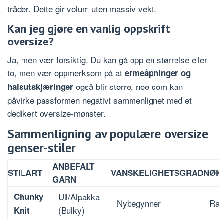
tråder. Dette gir volum uten massiv vekt.
Kan jeg gjøre en vanlig oppskrift
oversize?
Ja, men vær forsiktig. Du kan gå opp en størrelse eller
to, men vær oppmerksom på at
ermeåpninger og
også blir større, noe som kan
halsutskjæringer
påvirke passformen negativt sammenlignet med et
dedikert oversize-mønster.
Sammenligning av populære oversize
genser-stiler
ANBEFALT
STILART
VANSKELIGHETSGRAD
NØ
GARN
Chunky
Ull/Alpakka
Nybegynner
Ra
(Bulky)
Knit