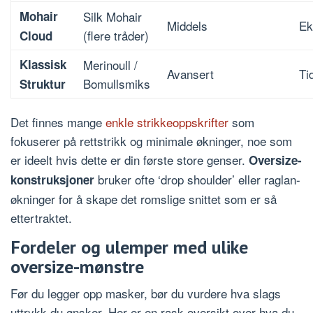
Mohair
Silk Mohair
Middels
Ek
(flere tråder)
Cloud
Klassisk
Merinoull /
Avansert
Ti
Bomullsmiks
Struktur
Det finnes mange
enkle strikkeoppskrifter
som
fokuserer på rettstrikk og minimale økninger, noe som
er ideelt hvis dette er din første store genser.
Oversize-
bruker ofte ‘drop shoulder’ eller raglan-
konstruksjoner
økninger for å skape det romslige snittet som er så
ettertraktet.
Fordeler og ulemper med ulike
oversize-mønstre
Før du legger opp masker, bør du vurdere hva slags
uttrykk du ønsker. Her er en rask oversikt over hva du