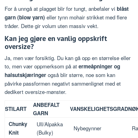
For å unngå at plagget blir for tungt, anbefaler vi
blåst
eller tynn mohair strikket med flere
garn (blow yarn)
tråder. Dette gir volum uten massiv vekt.
Kan jeg gjøre en vanlig oppskrift
oversize?
Ja, men vær forsiktig. Du kan gå opp en størrelse eller
to, men vær oppmerksom på at
ermeåpninger og
også blir større, noe som kan
halsutskjæringer
påvirke passformen negativt sammenlignet med et
dedikert oversize-mønster.
ANBEFALT
STILART
VANSKELIGHETSGRAD
NØ
GARN
Chunky
Ull/Alpakka
Nybegynner
Ra
(Bulky)
Knit