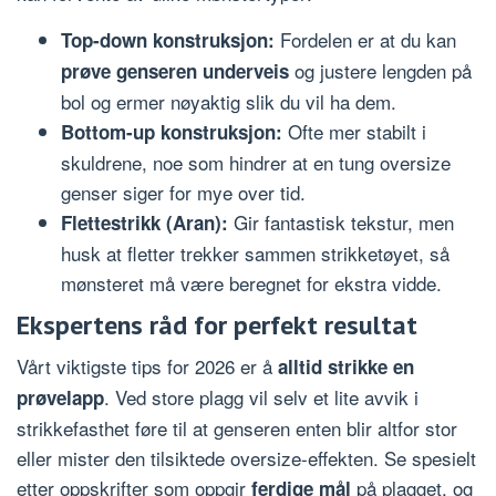
Fordelen er at du kan
Top-down konstruksjon:
og justere lengden på
prøve genseren underveis
bol og ermer nøyaktig slik du vil ha dem.
Ofte mer stabilt i
Bottom-up konstruksjon:
skuldrene, noe som hindrer at en tung oversize
genser siger for mye over tid.
Gir fantastisk tekstur, men
Flettestrikk (Aran):
husk at fletter trekker sammen strikketøyet, så
mønsteret må være beregnet for ekstra vidde.
Ekspertens råd for perfekt resultat
Vårt viktigste tips for 2026 er å
alltid strikke en
. Ved store plagg vil selv et lite avvik i
prøvelapp
strikkefasthet føre til at genseren enten blir altfor stor
eller mister den tilsiktede oversize-effekten. Se spesielt
etter oppskrifter som oppgir
på plagget, og
ferdige mål