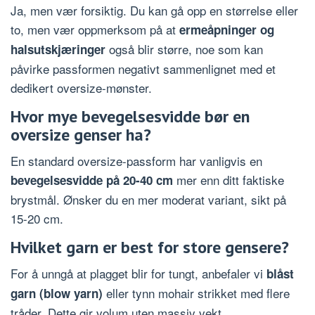
Ja, men vær forsiktig. Du kan gå opp en størrelse eller
to, men vær oppmerksom på at
ermeåpninger og
også blir større, noe som kan
halsutskjæringer
påvirke passformen negativt sammenlignet med et
dedikert oversize-mønster.
Hvor mye bevegelsesvidde bør en
oversize genser ha?
En standard oversize-passform har vanligvis en
mer enn ditt faktiske
bevegelsesvidde på 20-40 cm
brystmål. Ønsker du en mer moderat variant, sikt på
15-20 cm.
Hvilket garn er best for store gensere?
For å unngå at plagget blir for tungt, anbefaler vi
blåst
eller tynn mohair strikket med flere
garn (blow yarn)
tråder. Dette gir volum uten massiv vekt.