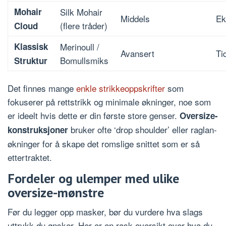
Mohair
Silk Mohair
Middels
Ek
(flere tråder)
Cloud
Klassisk
Merinoull /
Avansert
Ti
Bomullsmiks
Struktur
Det finnes mange
enkle strikkeoppskrifter
som
fokuserer på rettstrikk og minimale økninger, noe som
er ideelt hvis dette er din første store genser.
Oversize-
bruker ofte ‘drop shoulder’ eller raglan-
konstruksjoner
økninger for å skape det romslige snittet som er så
ettertraktet.
Fordeler og ulemper med ulike
oversize-mønstre
Før du legger opp masker, bør du vurdere hva slags
uttrykk du ønsker. Her er en rask oversikt over hva du