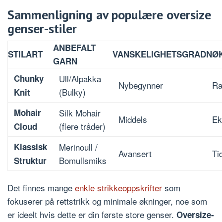
Sammenligning av populære oversize
genser-stiler
ANBEFALT
STILART
VANSKELIGHETSGRAD
NØ
GARN
Chunky
Ull/Alpakka
Nybegynner
Ra
(Bulky)
Knit
Mohair
Silk Mohair
Middels
Ek
(flere tråder)
Cloud
Klassisk
Merinoull /
Avansert
Ti
Bomullsmiks
Struktur
Det finnes mange
enkle strikkeoppskrifter
som
fokuserer på rettstrikk og minimale økninger, noe som
er ideelt hvis dette er din første store genser.
Oversize-