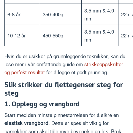
3.5 mm & 4.0
6-8 år
350-400g
22m 
mm
3.5 mm & 4.0
10-12 år
450-550g
22m 
mm
Hvis du er usikker på grunnleggende teknikker, kan du
lese mer i vår omfattende guide om
strikkeoppskrifter
og perfekt resultat
for å legge et godt grunnlag.
Slik strikker du flettegenser steg for
steg
1. Opplegg og vrangbord
Start med den minste pinnestørrelsen for å sikre en
. Dette er spesielt viktig for
elastisk vrangbord
barneklær som skal tåle mye bevegelse og lek. Bruk