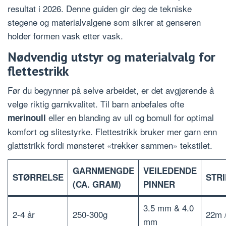
resultat i 2026. Denne guiden gir deg de tekniske
stegene og materialvalgene som sikrer at genseren
holder formen vask etter vask.
Nødvendig utstyr og materialvalg for
flettestrikk
Før du begynner på selve arbeidet, er det avgjørende å
velge riktig garnkvalitet. Til barn anbefales ofte
eller en blanding av ull og bomull for optimal
merinoull
komfort og slitestyrke. Flettestrikk bruker mer garn enn
glattstrikk fordi mønsteret «trekker sammen» tekstilet.
GARNMENGDE
VEILEDENDE
STØRRELSE
STR
(CA. GRAM)
PINNER
3.5 mm & 4.0
2-4 år
250-300g
22m 
mm