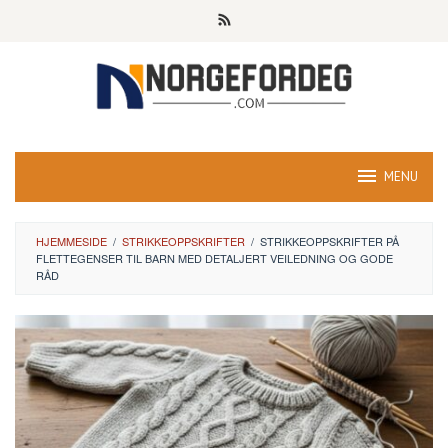
Skip
to
content
MENU
HJEMMESIDE
/
STRIKKEOPPSKRIFTER
/
STRIKKEOPPSKRIFTER PÅ
FLETTEGENSER TIL BARN MED DETALJERT VEILEDNING OG GODE
RÅD