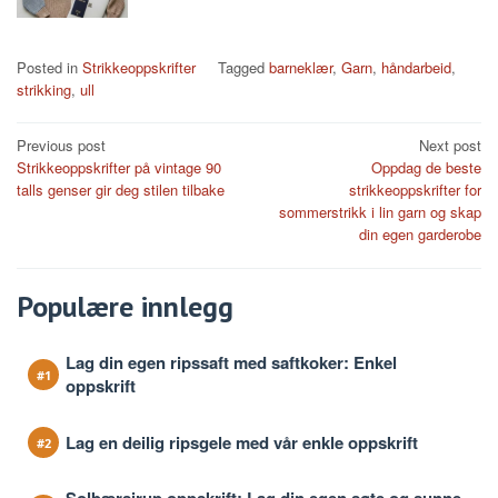
Posted in
Strikkeoppskrifter
Tagged
barneklær
,
Garn
,
håndarbeid
,
strikking
,
ull
Post
Previous post
Next post
Strikkeoppskrifter på vintage 90
Oppdag de beste
navigation
talls genser gir deg stilen tilbake
strikkeoppskrifter for
sommerstrikk i lin garn og skap
din egen garderobe
Populære innlegg
Lag din egen ripssaft med saftkoker: Enkel
oppskrift
Lag en deilig ripsgele med vår enkle oppskrift