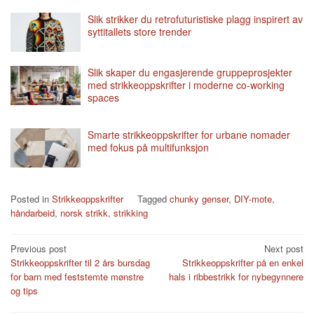
Slik strikker du retrofuturistiske plagg inspirert av
syttitallets store trender
Slik skaper du engasjerende gruppeprosjekter
med strikkeoppskrifter i moderne co-working
spaces
Smarte strikkeoppskrifter for urbane nomader
med fokus på multifunksjon
Posted in
Strikkeoppskrifter
Tagged
chunky genser
,
DIY-mote
,
håndarbeid
,
norsk strikk
,
strikking
Post
Previous post
Next post
Strikkeoppskrifter til 2 års bursdag
Strikkeoppskrifter på en enkel
navigation
for barn med feststemte mønstre
hals i ribbestrikk for nybegynnere
og tips