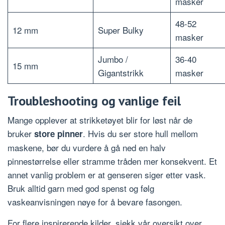
masker
48-52
12 mm
Super Bulky
masker
Jumbo /
36-40
15 mm
Gigantstrikk
masker
Troubleshooting og vanlige feil
Mange opplever at strikketøyet blir for løst når de
bruker
. Hvis du ser store hull mellom
store pinner
maskene, bør du vurdere å gå ned en halv
pinnestørrelse eller stramme tråden mer konsekvent. Et
annet vanlig problem er at genseren siger etter vask.
Bruk alltid garn med god spenst og følg
vaskeanvisningen nøye for å bevare fasongen.
For flere inspirerende kilder, sjekk vår oversikt over