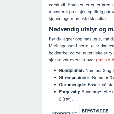
norsk ull. Enten du er en erfaren s
mønsteret presisjon og riktig garn
kjennetegner en ekte klassiker.
Nødvendig utstyr og ma
Før du legger opp maskene, må du s
Mariusgenser i herre- eller dames
holdbarhet og det autentiske uttryk
sjekke vår oversikt over
gratis st
Nummer 3 og 3
Rundpinner:
Nummer 3 og
Strømpepinner:
Basert på stør
Garnmengde:
Bunnfarge (ofte m
Fargevalg:
2 (rød).
BRYSTVIDDE
STØRRELSE