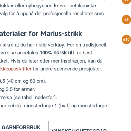
trikker eller nybegynner, krever det ikoniske
valg for å oppnå det profesjonelle resultatet som
terialer for Marius-strikk
ikre at du har riktig verktøy. For en tradisjonell
tørrelse anbefales
for best
100% norsk ull
ket. Hvis du leter etter mer inspirasjon, kan du
rikkeoppskrifter
for andre spennende prosjekter.
,5 (40 cm og 80 cm).
 3,5 for ermer.
relse (se tabell nedenfor).
arineblå), mønsterfarge 1 (hvit) og mønsterfarge
GARNFORBRUK
VANSKELIGHETSGRAD