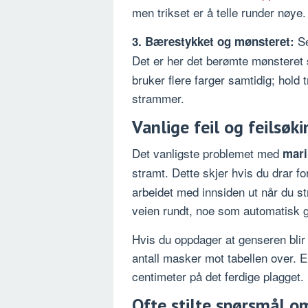
men trikset er å telle runder nøye.
Se
3. Bærestykket og mønsteret:
Det er her det berømte mønsteret 
bruker flere farger samtidig; hold
strammer.
Vanlige feil og feilsøk
Det vanligste problemet med
mari
stramt. Dette skjer hvis du drar fo
arbeidet med innsiden ut når du s
veien rundt, noe som automatisk gi
Hvis du oppdager at genseren blir f
antall masker mot tabellen over. En
centimeter på det ferdige plagget.
Ofte stilte spørsmål o