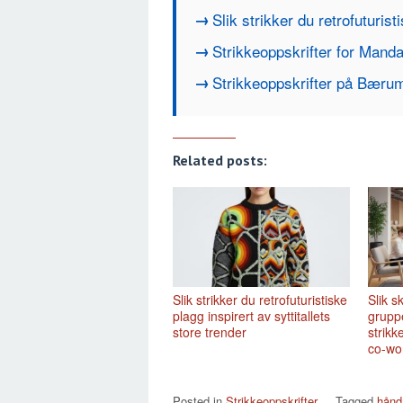
Slik strikker du retrofuturist
Strikkeoppskrifter for Manda
Strikkeoppskrifter på Bærum
Related posts:
Slik strikker du retrofuturistiske
Slik 
plagg inspirert av syttitallets
grupp
store trender
strikk
co-wo
Posted in
Strikkeoppskrifter
Tagged
hånd