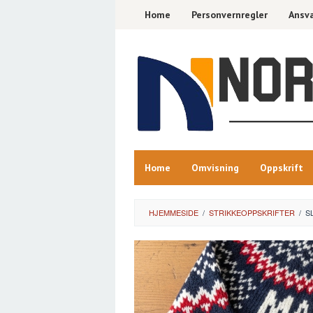
Skip
Home
Personvernregler
Ansva
to
content
Home
Omvisning
Oppskrift
HJEMMESIDE
/
STRIKKEOPPSKRIFTER
/
S