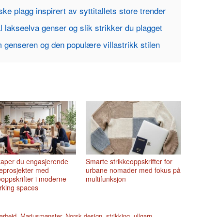
iske plagg inspirert av syttitallets store trender
l lakseelva genser og slik strikker du plagget
 genseren og den populære villastrikk stilen
skaper du engasjerende
Smarte strikkeoppskrifter for
eprosjekter med
urbane nomader med fokus på
eoppskrifter i moderne
multifunksjon
rking spaces
arbeid
,
Mariusmønster
,
Norsk design
,
strikking
,
ullgarn