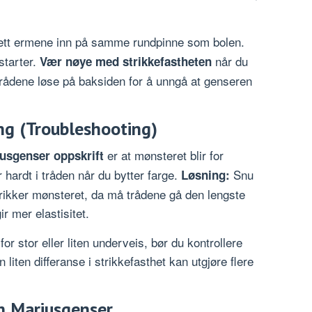
tt ermene inn på samme rundpinne som bolen.
starter.
når du
Vær nøye med strikkefastheten
 trådene løse på baksiden for å unngå at genseren
ing (Troubleshooting)
er at mønsteret blir for
usgenser oppskrift
r hardt i tråden når du bytter farge.
Snu
Løsning:
trikker mønsteret, da må trådene gå den lengste
r mer elastisitet.
or stor eller liten underveis, bør du kontrollere
 liten differanse i strikkefasthet kan utgjøre flere
m Mariusgenser