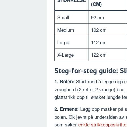
(CM)
Small
92 cm
Medium
102 cm
Large
112 cm
X-Large
122 cm
Steg-for-steg guide: Sl
Start med å legge opp m
1. Bolen:
vrangbord (2 rette, 2 vrange) i ca. 
glattstrikk opp til ønsket lengde f
Legg opp masker på st
2. Ermene:
bolen. Øk jevnt på undersiden av
som søker
enkle strikkeoppskrifte