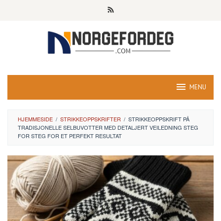
Skip
to
content
MENU
HJEMMESIDE
/
STRIKKEOPPSKRIFTER
/
STRIKKEOPPSKRIFT PÅ
TRADISJONELLE SELBUVOTTER MED DETALJERT VEILEDNING STEG
FOR STEG FOR ET PERFEKT RESULTAT