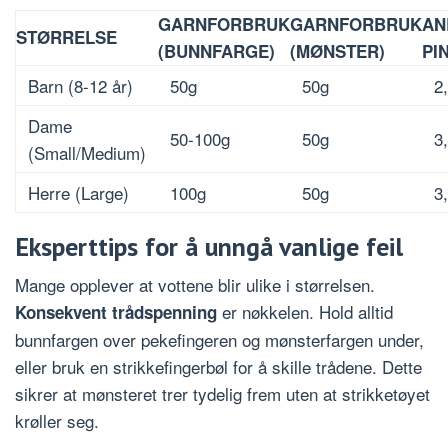
GARNFORBRUK
GARNFORBRUK
AN
STØRRELSE
(BUNNFARGE)
(MØNSTER)
PI
Barn (8-12 år)
50g
50g
2
Dame
50-100g
50g
3
(Small/Medium)
Herre (Large)
100g
50g
3
Eksperttips for å unngå vanlige feil
Mange opplever at vottene blir ulike i størrelsen.
er nøkkelen. Hold alltid
Konsekvent trådspenning
bunnfargen over pekefingeren og mønsterfargen under,
eller bruk en strikkefingerbøl for å skille trådene. Dette
sikrer at mønsteret trer tydelig frem uten at strikketøyet
krøller seg.