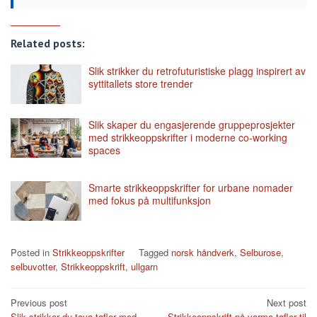
Related posts:
Slik strikker du retrofuturistiske plagg inspirert av
syttitallets store trender
Slik skaper du engasjerende gruppeprosjekter
med strikkeoppskrifter i moderne co-working
spaces
Smarte strikkeoppskrifter for urbane nomader
med fokus på multifunksjon
Posted in
Strikkeoppskrifter
Tagged
norsk håndverk
,
Selburose
,
selbuvotter
,
Strikkeoppskrift
,
ullgarn
Post
Previous post
Next post
Slik strikker du tova tøfler med
Strikkeoppskrift på varme tøfler til