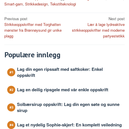
Smart-garn
,
Strikkedesign
,
Tekstilteknologi
Post
Previous post
Next post
Strikkeoppskrifter med Torghatten
Lær å lage lydreaktive
navigation
mønster fra Brønnøysund gir unike
strikkeoppskrifter med moderne
plagg
partyestetikk
Populære innlegg
Lag din egen ripssaft med saftkoker: Enkel
oppskrift
Lag en deilig ripsgele med vår enkle oppskrift
Solbærsirup oppskrift: Lag din egen søte og sunne
sirup
Lag et nydelig Sophie-skjerf: En komplett veiledning