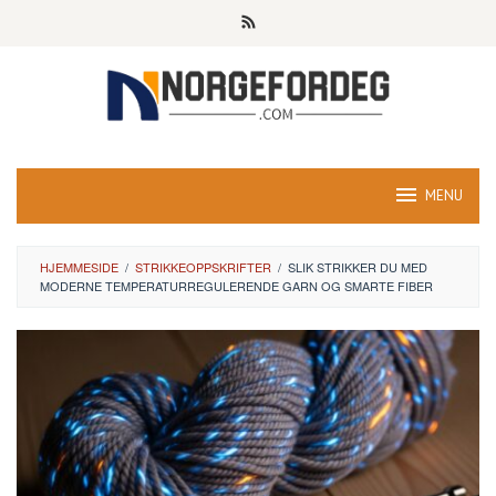
Skip
to
content
MENU
HJEMMESIDE
/
STRIKKEOPPSKRIFTER
/
SLIK STRIKKER DU MED
MODERNE TEMPERATURREGULERENDE GARN OG SMARTE FIBER