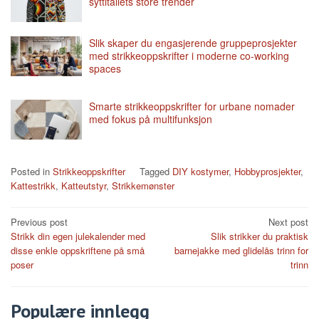
syttitallets store trender
Slik skaper du engasjerende gruppeprosjekter
med strikkeoppskrifter i moderne co-working
spaces
Smarte strikkeoppskrifter for urbane nomader
med fokus på multifunksjon
Posted in
Strikkeoppskrifter
Tagged
DIY kostymer
,
Hobbyprosjekter
,
Kattestrikk
,
Katteutstyr
,
Strikkemønster
Post
Previous post
Next post
Strikk din egen julekalender med
Slik strikker du praktisk
navigation
disse enkle oppskriftene på små
barnejakke med glidelås trinn for
poser
trinn
Populære innlegg