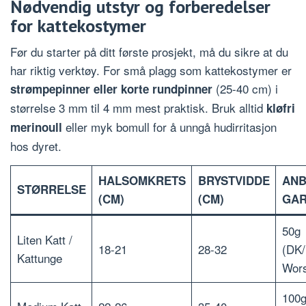
Nødvendig utstyr og forberedelser
for kattekostymer
Før du starter på ditt første prosjekt, må du sikre at du
har riktig verktøy. For små plagg som kattekostymer er
(25-40 cm) i
strømpepinner eller korte rundpinner
størrelse 3 mm til 4 mm mest praktisk. Bruk alltid
kløfri
eller myk bomull for å unngå hudirritasjon
merinoull
hos dyret.
HALSOMKRETS
BRYSTVIDDE
ANB
STØRRELSE
(CM)
(CM)
GAR
50g
Liten Katt /
18-21
28-32
(DK/
Kattunge
Wors
100