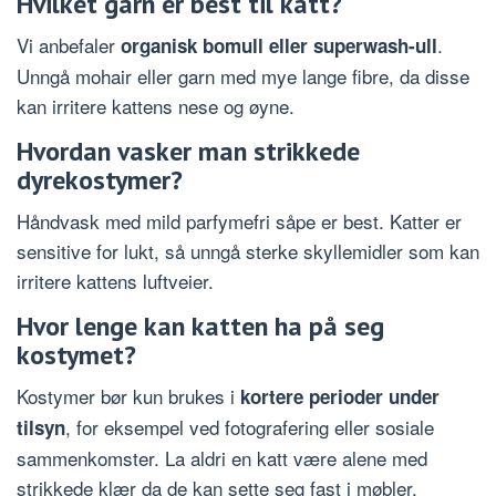
Hvilket garn er best til katt?
Vi anbefaler
.
organisk bomull eller superwash-ull
Unngå mohair eller garn med mye lange fibre, da disse
kan irritere kattens nese og øyne.
Hvordan vasker man strikkede
dyrekostymer?
Håndvask med mild parfymefri såpe er best. Katter er
sensitive for lukt, så unngå sterke skyllemidler som kan
irritere kattens luftveier.
Hvor lenge kan katten ha på seg
kostymet?
Kostymer bør kun brukes i
kortere perioder under
, for eksempel ved fotografering eller sosiale
tilsyn
sammenkomster. La aldri en katt være alene med
strikkede klær da de kan sette seg fast i møbler.