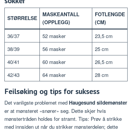
sokker
MASKEANTALL
FOTLENGDE
STØRRELSE
(OPPLEGG)
(CM)
36/37
52 masker
23,5 cm
38/39
56 masker
25 cm
40/41
60 masker
26,5 cm
42/43
64 masker
28 cm
Feilsøking og tips for suksess
Det vanligste problemet med
Haugesund sildemønster
er at mønsteret «snører» seg. Dette skjer hvis
mønstertråden holdes for stramt. Tips: Prøv å strikke
med innsiden ut når du strikker mønsterdelen; dette