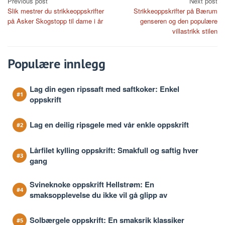
Post
Previous post
Next post
Slik mestrer du strikkeoppskrifter
Strikkeoppskrifter på Bærum
navigation
på Asker Skogstopp til dame i år
genseren og den populære
villastrikk stilen
Populære innlegg
Lag din egen ripssaft med saftkoker: Enkel
oppskrift
Lag en deilig ripsgele med vår enkle oppskrift
Lårfilet kylling oppskrift: Smakfull og saftig hver
gang
Svineknoke oppskrift Hellstrøm: En
smaksopplevelse du ikke vil gå glipp av
Solbærgele oppskrift: En smaksrik klassiker