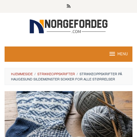
Skip
to
content
MENU
HJEMMESIDE
/
STRIKKEOPPSKRIFTER
/
STRIKKEOPPSKRIFTER PÅ
HAUGESUND SILDEMØNSTER SOKKER FOR ALLE STØRRELSER