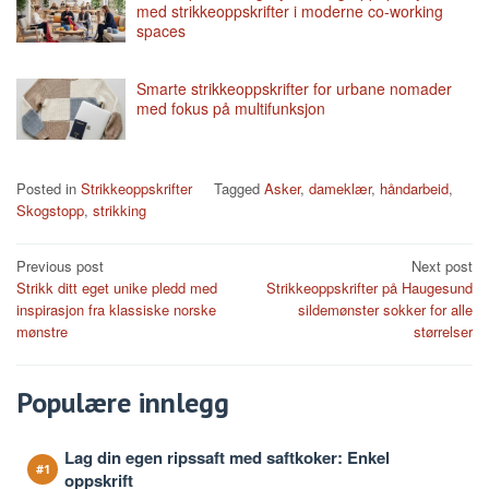
med strikkeoppskrifter i moderne co-working
spaces
Smarte strikkeoppskrifter for urbane nomader
med fokus på multifunksjon
Posted in
Strikkeoppskrifter
Tagged
Asker
,
dameklær
,
håndarbeid
,
Skogstopp
,
strikking
Post
Previous post
Next post
Strikk ditt eget unike pledd med
Strikkeoppskrifter på Haugesund
navigation
inspirasjon fra klassiske norske
sildemønster sokker for alle
mønstre
størrelser
Populære innlegg
Lag din egen ripssaft med saftkoker: Enkel
oppskrift