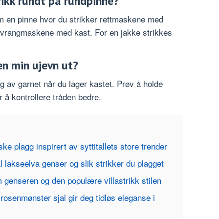
rikk rundt på rundpinne?
m en pinne hvor du strikker rettmaskene med
r vrangmaskene med kast. For en jakke strikkes
en min ujevn ut?
g av garnet når du lager kastet. Prøv å holde
 å kontrollere tråden bedre.
iske plagg inspirert av syttitallets store trender
l lakseelva genser og slik strikker du plagget
 genseren og den populære villastrikk stilen
 rosenmønster sjal gir deg tidløs eleganse i