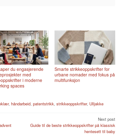
skaper du engasjerende
Smarte strikkeoppskrifter for
eprosjekter med
urbane nomader med fokus på
eoppskrifter i moderne
multifunksjon
rking spaces
klær
,
håndarbeid
,
patentstrikk
,
strikkeoppskrifter
,
Ulljakke
Next post
 advent
Guide til de beste strikkeoppskrifter på klassisk
hentesett til baby