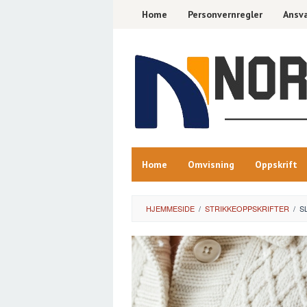
Skip
Home
Personvernregler
Ansva
to
content
Home
Omvisning
Oppskrift
HJEMMESIDE
/
STRIKKEOPPSKRIFTER
/
S