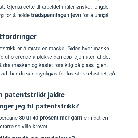
t. Gjenta dette til arbeidet måler ønsket lengde
rg for å holde
for å unngå
trådspenningen jevn
tfordringer
ntstrikk er å miste en maske. Siden hver maske
re utfordrende å plukke den opp igjen uten at det
å dra masken og kastet forsiktig på plass igjen.
 vid, har du sannsynligvis for løs strikkefasthet; gå
 patentstrikk jakke
ger jeg til patentstrikk?
 beregne
enn det en
30 til 40 prosent mer garn
størrelse ville krevet.