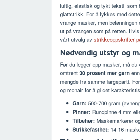
luftig, elastisk og tykt tekstil so
glattstrikk. For å lykkes med dett
vrange masker, men belønningen er
ut på vrangen som på retten. Hvis 
vårt utvalg av
strikkeoppskrifter p
Nødvendig utstyr og ma
Før du legger opp masker, må du ve
omtrent
enn 
30 prosent mer garn
mengde fra samme fargeparti. For
og mohair for å gi det karakteristi
500-700 gram (avhengi
Garn:
Rundpinne 4 mm eller
Pinner:
Maskemarkører og 
Tilbehør:
14-16 masker
Strikkefasthet: