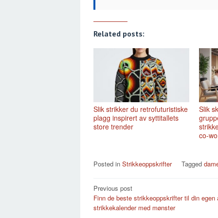
Related posts:
Slik strikker du retrofuturistiske
Slik 
plagg inspirert av syttitallets
grupp
store trender
strikk
co-wo
Posted in
Strikkeoppskrifter
Tagged
dame
Post
Previous post
Finn de beste strikkeoppskrifter til din egen
navigation
strikkekalender med mønster