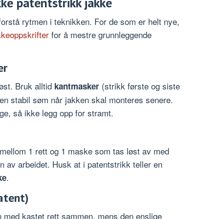
ikke patentstrikk jakke
 forstå rytmen i teknikken. For de som er helt nye,
kkeoppskrifter
for å mestre grunnleggende
er
øst. Bruk alltid
(strikk første og siste
kantmasker
å en stabil søm når jakken skal monteres senere.
ige, så ikke legg opp for stramt.
r mellom 1 rett og 1 maske som tas løst av med
 av arbeidet. Husk at i patentstrikk teller en
.
ke
atent)
n med kastet rett sammen, mens den enslige