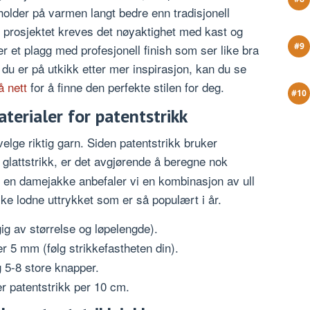
m holder på varmen langt bedre enn tradisjonell
e prosjektet kreves det nøyaktighet med kast og
 et plagg med profesjonell finish som ser like bra
du er på utkikk etter mer inspirasjon, kan du se
å nett
for å finne den perfekte stilen for deg.
terialer for patentstrikk
lge riktig garn. Siden patentstrikk bruker
glattstrikk, er det avgjørende å beregne nok
 en damejakke anbefaler vi en kombinasjon av ull
ske lodne uttrykket som er så populært i år.
g av størrelse og løpelengde).
 5 mm (følg strikkefastheten din).
5-8 store knapper.
 patentstrikk per 10 cm.