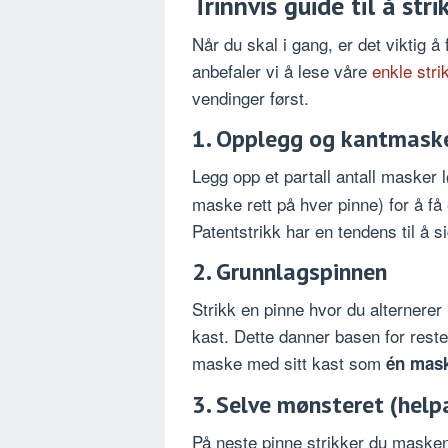
Trinnvis guide til å str
Når du skal i gang, er det viktig å
anbefaler vi å lese våre
enkle stri
vendinger først.
1. Opplegg og kantmask
Legg opp et partall antall masker l
maske rett på hver pinne) for å f
Patentstrikk har en tendens til å s
2. Grunnlagspinnen
Strikk en pinne hvor du alternere
kast. Dette danner basen for resten
maske med sitt kast som
én mas
3. Selve mønsteret (help
På neste pinne strikker du maske