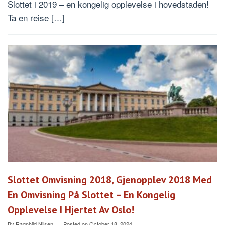
Slottet i 2019 – en kongelig opplevelse i hovedstaden!
Ta en reise […]
Slottet Omvisning 2018, Gjenopplev 2018 Med
En Omvisning På Slottet – En Kongelig
Opplevelse I Hjertet Av Oslo!
By
Ragnhild Nilsen
Posted on
October 18, 2024