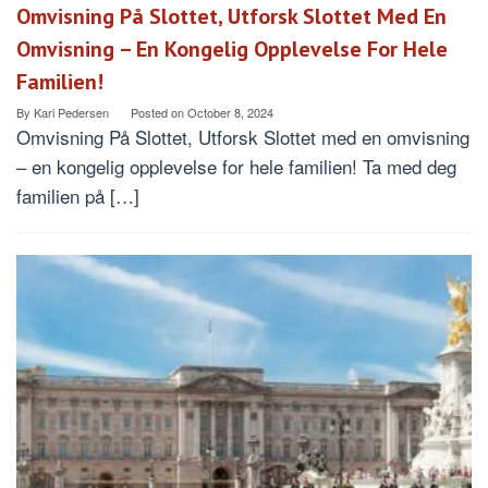
Omvisning På Slottet, Utforsk Slottet Med En
Omvisning – En Kongelig Opplevelse For Hele
Familien!
By
Kari Pedersen
Posted on
October 8, 2024
Omvisning På Slottet, Utforsk Slottet med en omvisning
– en kongelig opplevelse for hele familien! Ta med deg
familien på […]