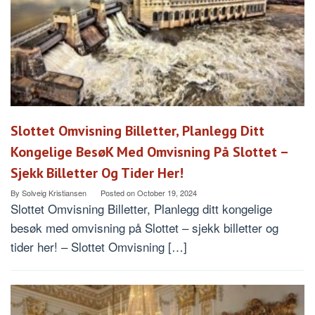
Slottet Omvisning Billetter, Planlegg Ditt
Kongelige BesøK Med Omvisning På Slottet –
Sjekk Billetter Og Tider Her!
By
Solveig Kristiansen
Posted on
October 19, 2024
Slottet Omvisning Billetter, Planlegg ditt kongelige
besøk med omvisning på Slottet – sjekk billetter og
tider her! – Slottet Omvisning […]