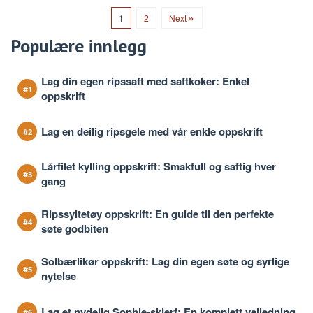
1
2
Next
Populære innlegg
Lag din egen ripssaft med saftkoker: Enkel
oppskrift
Lag en deilig ripsgele med vår enkle oppskrift
Lårfilet kylling oppskrift: Smakfull og saftig hver
gang
Ripssyltetøy oppskrift: En guide til den perfekte
søte godbiten
Solbærlikør oppskrift: Lag din egen søte og syrlige
nytelse
Lag et nydelig Sophie-skjerf: En komplett veiledning