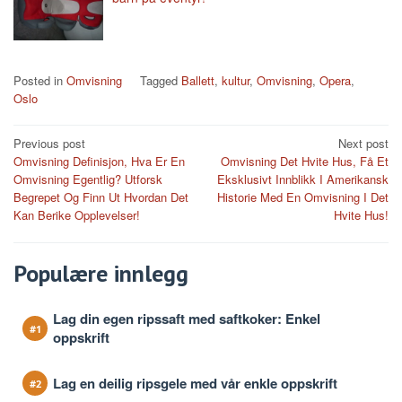
Posted in
Omvisning
Tagged
Ballett
,
kultur
,
Omvisning
,
Opera
,
Oslo
Post
Previous post
Next post
Omvisning Definisjon, Hva Er En
Omvisning Det Hvite Hus, Få Et
navigation
Omvisning Egentlig? Utforsk
Eksklusivt Innblikk I Amerikansk
Begrepet Og Finn Ut Hvordan Det
Historie Med En Omvisning I Det
Kan Berike Opplevelser!
Hvite Hus!
Populære innlegg
Lag din egen ripssaft med saftkoker: Enkel
oppskrift
Lag en deilig ripsgele med vår enkle oppskrift