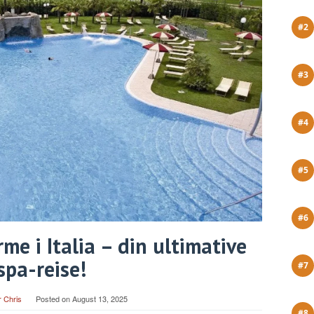
e i Italia – din ultimative
spa-reise!
 Chris
Posted on
August 13, 2025