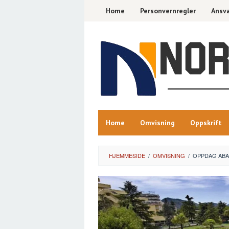
Skip
Home
Personvernregler
Ansva
to
content
Home
Omvisning
Oppskrift
HJEMMESIDE
/
OMVISNING
/
OPPDAG ABAN