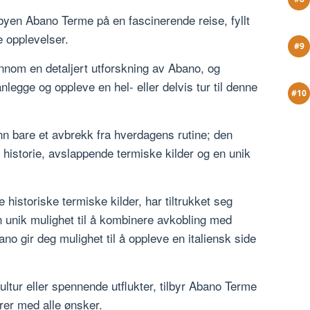
yen Abano Terme på en fascinerende reise, fyllt
e opplevelser.
ennom en detaljert utforskning av Abano, og
legge og oppleve en hel- eller delvis tur til denne
nn bare et avbrekk fra hverdagens rutine; den
ik historie, avslappende termiske kilder og en unik
 historiske termiske kilder, har tiltrukket seg
n unik mulighet til å kombinere avkobling med
bano gir deg mulighet til å oppleve en italiensk side
ultur eller spennende utflukter, tilbyr Abano Terme
rer med alle ønsker.