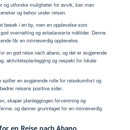
er og utforske muligheter for avvik, kan man
ne ønsker og behov under reisen.
et besøk i en by, men en opplevelse som
t, god overnatting og avbalanserte måltider. Denne
isende får en minneverdig opplevelse.
for en god reise nach abano, og det er avgjørende
g, aktivitetsplanlegging og respekt for lokale
spiller en avgjørende rolle for reisekomfort og
rbedrer reisens positive sider.
en, skaper planleggingen forventning og
 Terme, og danner grunnlaget for en minneverdig
 for en Reise nach Abano