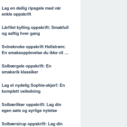
Lag en deilig ripsgele med vår
enkle oppskrift
Lårfilet kylling oppskrift: Smakfull
og saftig hver gang
Svineknoke oppskrift Hellstrøm:
En smaksopplevelse du ikke vil gå
glipp av
Solbærgele oppskrift: En
smaksrik klassiker
Lag et nydelig Sophie-skjerf: En
komplett veiledning
Solbærlikør oppskrift: Lag din
egen søte og syrlige nytelse
Solbærsirup oppskrift: Lag din