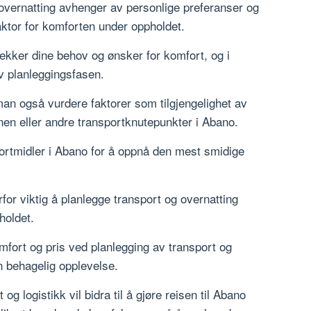
overnatting avhenger av personlige preferanser og
aktor for komforten under oppholdet.
dekker dine behov og ønsker for komfort, og i
av planleggingsfasen.
r man også vurdere faktorer som tilgjengelighet av
onen eller andre transportknutepunkter i Abano.
sportmidler i Abano for å oppnå den mest smidige
for viktig å planlegge transport og overnatting
holdet.
mfort og pris ved planlegging av transport og
n behagelig opplevelse.
g logistikk vil bidra til å gjøre reisen til Abano