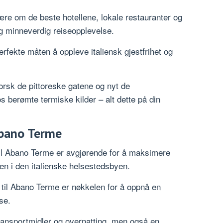
ære om de beste hotellene, lokale restauranter og
 og minneverdig reiseopplevelse.
rfekte måten å oppleve italiensk gjestfrihet og
orsk de pittoreske gatene og nyt de
s berømte termiske kilder – alt dette på din
Abano Terme
til Abano Terme er avgjørende for å maksimere
den i den italienske helsestedsbyen.
n til Abano Terme er nøkkelen for å oppnå en
se.
transportmidler og overnatting, men også en