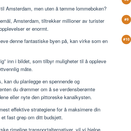
e til Amsterdam, men uten å tømme lommeboken?
mål, Amsterdam, tiltrekker millioner av turister
g opplevelser er enormt.
leve denne fantastiske byen på, kan virke som en
 inn i bildet, som tilbyr muligheter til å oppleve
ttvennlig måte.
iks, kan du planlegge en spennende og
, enten du drømmer om å se verdensberømte
ene eller nyte den pittoreske kanalkysten.
mest effektive strategiene for å maksimere din
et fast grep om ditt budsjett.
orske rimelige transportalternativer, vil vi hjelpe