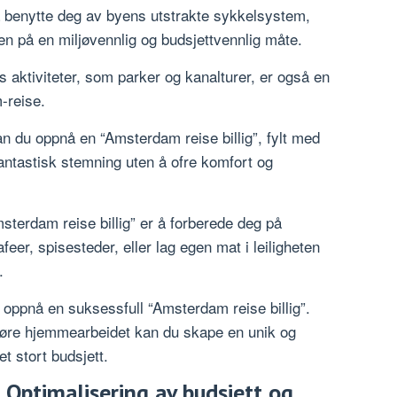
benytte deg av byens utstrakte sykkelsystem,
en på en miljøvennlig og budsjettvennlig måte.
 aktiviteter, som parker og kanalturer, er også en
-reise.
an du oppnå en “Amsterdam reise billig”, fylt med
 fantastisk stemning uten å ofre komfort og
msterdam reise billig” er å forberede deg på
feer, spisesteder, eller lag egen mat i leiligheten
.
 oppnå en suksessfull “Amsterdam reise billig”.
gjøre hjemmearbeidet kan du skape en unik og
t stort budsjett.
 Optimalisering av budsjett og