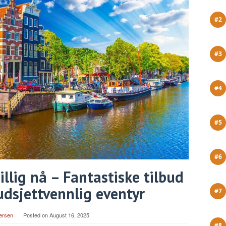
llig nå – Fantastiske tilbud
budsjettvennlig eventyr
ersen
Posted on
August 16, 2025