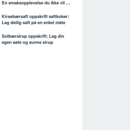
En smaksopplevelse du ikke vil gå
glipp av
Kirsebærsaft oppskrift saftkoker:
Lag deilig saft på en enkel måte
Solbærsirup oppskrift: Lag din
egen søte og sunne sirup