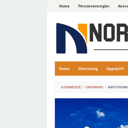
Skip
Home
Personvernregler
Ansva
to
content
Home
Omvisning
Oppskrift
HJEMMESIDE
/
OMVISNING
/
AMSTERDAM-R