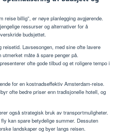
 reise billig”, er nøye planlegging avgjørende.
gjengelige ressurser og alternativer for å
verskride budsjettet.
tig reisetid. Lavsesongen, med sine ofte lavere
r en utmerket måte å spare penger på.
presenterer ofte gode tilbud og et roligere tempo i
rende for en kostnadseffektiv Amsterdam-reise.
lbyr ofte bedre priser enn tradisjonelle hotell, og
erer også strategisk bruk av transportmuligheter.
r fly kan spare betydelige summer. Dessuten
tforske landskaper og byer langs reisen.