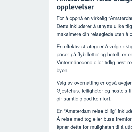
opplevelser
For å oppnå en virkelig “Amsterdam
Dette inkluderer å utnytte ulike til
maksimere din reiseglede uten å o
En effektiv strategi er å velge rik
priser på flybilletter og hotell, e
Vintermånedene eller tidlig høst re
byen.
Valg av overnatting er også avgjø
Gjestehus, leiligheter og hostels ti
gir samtidig god komfort.
En “Amsterdam reise billig” inklud
Å reise med tog eller buss fremfo
åpner dette for muligheten til å u