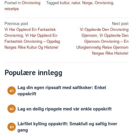
Posted in
Omvisning
Tagged
kultur
,
natur
,
Norge
,
Omvisning
,
reisetips
Post
Previous post
Next post
Vi Har Opplevd En Fantastisk
Vi Opplevde Den Omvisning
navigation
Omvisning, Vi Har Opplevd En
Gjennom, Vi Opplevde Den
Fantastisk Omvisning – Oppdag
Gjennom Omvisning – En
Norges Rike Kultur Og Historie!
Uforglemmelig Reise Gjennom
Norges Rike Historie!
Populære innlegg
Lag din egen ripssaft med saftkoker: Enkel
oppskrift
Lag en deilig ripsgele med vår enkle oppskrift
Lårfilet kylling oppskrift: Smakfull og saftig hver
gang