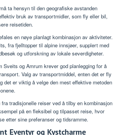
 må ta hensyn til den geografiske avstanden
ektiv bruk av transportmidler, som fly eller bil,
sere reisetiden.
ales en nøye planlagt kombinasjon av aktiviteter.
ts, fra fjelltopper til alpine innsjøer, supplert med
besøk og utforskning av lokale severdigheter.
 Sveits og Amrum krever god planlegging for å
ransport. Valg av transportmiddel, enten det er fly
og det er viktig å velge den mest effektive metoden
jonene.
ra tradisjonelle reiser ved å tilby en kombinasjon
ksempel på en fleksibel og tilpasset reise, hvor
se etter sine preferanser og tidsramme.
int Eventyr og Kystcharme