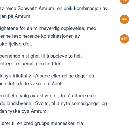
av reise Schweitz Amrum, en unik kombinasjon av
injen på Amrum.
lighetene for en minneverdig opplevelse, med
 denne fascinerende kombinasjonen av
ke fjellverdier.
ennende mulighet til å oppleve to helt
tære, reisemål i én flott tur.
syk friluftsliv i Alpene eller rolige dager på
ne det i dette vakre området.
il et utvalg av aktiviteter, fra å utforske de
de landsbyene i Sveits, til å nyte solnedganger og
å den tyske øya Amrum.
lerer til en bred gruppe mennesker, fra