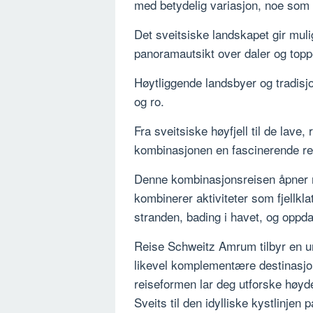
med betydelig variasjon, noe som a
Det sveitsiske landskapet gir muli
panoramautsikt over daler og topp
Høytliggende landsbyer og tradisj
og ro.
Fra sveitsiske høyfjell til de lav
kombinasjonen en fascinerende rei
Denne kombinasjonsreisen åpner m
kombinerer aktiviteter som fjellkl
stranden, bading i havet, og oppda
Reise Schweitz Amrum tilbyr en un
likevel komplementære destinasjo
reiseformen lar deg utforske høydep
Sveits til den idylliske kystlinjen