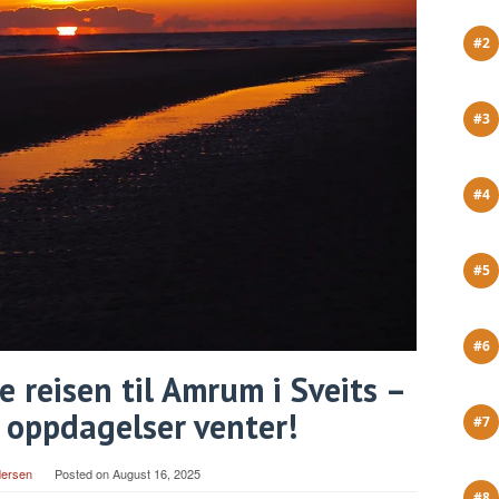
 reisen til Amrum i Sveits –
 oppdagelser venter!
dersen
Posted on
August 16, 2025