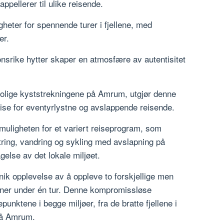
ppellerer til ulike reisende.
gheter for spennende turer i fjellene, med
er.
onsrike hytter skaper en atmosfære av autentisitet
e, rolige kyststrekningene på Amrum, utgjør denne
se for eventyrlystne og avslappende reisende.
uligheten for et variert reiseprogram, som
atring, vandring og sykling med avslapning på
gelse av det lokale miljøet.
ik opplevelse av å oppleve to forskjellige men
ner under én tur. Denne kompromissløse
unktene i begge miljøer, fra de bratte fjellene i
 på Amrum.