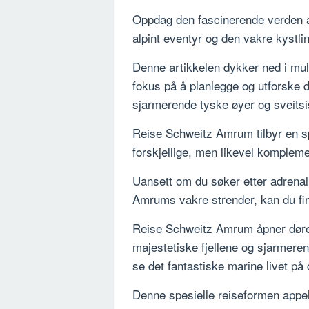
Oppdag den fascinerende verden 
alpint eventyr og den vakre kystl
Denne artikkelen dykker ned i mu
fokus på å planlegge og utforske
sjarmerende tyske øyer og sveitsis
Reise Schweitz Amrum tilbyr en sp
forskjellige, men likevel komplemen
Uansett om du søker etter adrenalin
Amrums vakre strender, kan du fin
Reise Schweitz Amrum åpner døren t
majestetiske fjellene og sjarmeren
se det fantastiske marine livet p
Denne spesielle reiseformen appel