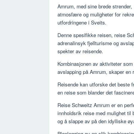
Amrum, med sine brede strender, kl
atmosfære og muligheter for rekrea
utfordringene i Sveits.
Denne spesifikke reisen, reise Sc
adrenalinsyk fjellturisme og avslap
spekter av reisende.
Kombinasjonen av aktiviteter som fj
avslapping på Amrum, skaper en r
Reisende kan utforske det beste 
en reise som blander det fascine
Reise Schweitz Amrum er en perfe
innholdsrik reise med mulighet til
og å slappe av på den idylliske 
Planlegging av en slik kombinasjon