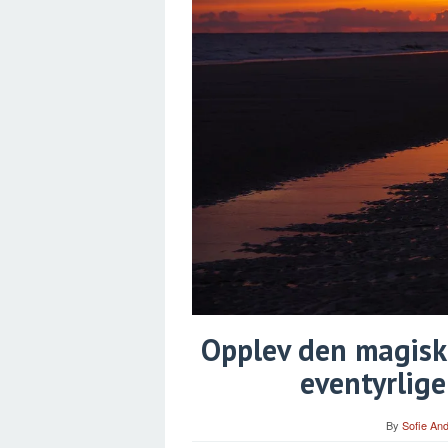
Opplev den magiske
eventyrlige
By
Sofie An