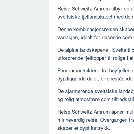
Reise Schweitz Amrum tilbyr en un
sveitsiske fjellandskapet med de
Denne kombinasjonsreisen skaper
variasjon, ideelt for reisende so
De alpine landskapene i Sveits tilb
utfordrende fjelltopper til rolige 
Panoramautsiktene fra høyfjellene
dyptliggende daler, er enestående
De sjarmerende sveitsiske landsbye
og rolig atmosfære som tilfredsstil
Reise Schweitz Amrum åpner mulig
minneverdig reise. Overgangen fra 
skaper et dypt inntrykk.