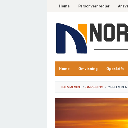
Skip
Home
Personvernregler
Ansva
to
content
Home
Omvisning
Oppskrift
HJEMMESIDE
/
OMVISNING
/
OPPLEV DEN 