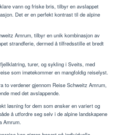
are vann og friske bris, tilbyr en avslappet
sjon. Det er en perfekt kontrast til de alpine
hweitz Amrum, tilbyr en unik kombinasjon av
pet strandferie, dermed å tilfredsstille et bredt
ellklatring, turer, og sykling i Sveits, med
eise som imøtekommer en mangfoldig reiselyst.
fra to verdener gjennom Reise Schweitz Amrum,
rende med det avslappende.
kt løsning for dem som ønsker en variert og
 både å utfordre seg selv i de alpine landskapene
øya Amrum.
sreise kan gjøres basert på individuelle