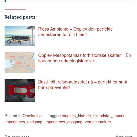
Related posts:
Riess Ambiente – Opplev den perfekte
atmosfæren for ditt hjem!
Opplev Mesopotamias forhistoriske skatter – En
spennende arkeologisk reise
Bestill ditt reise-autosetet nå – perfekt for små
barn på eventyr!
Posted in
Omvisning
Tagged
empires_historie
,
historiske_imperier
,
imperiernes_nedgang
,
imperiernes_oppgang
,
verdensmakter
Previous post
Next post