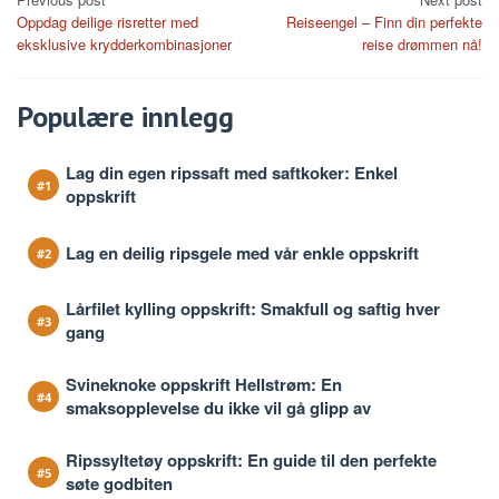
Post
Oppdag deilige risretter med
Reiseengel – Finn din perfekte
navigation
eksklusive krydderkombinasjoner
reise drømmen nå!
Populære innlegg
Lag din egen ripssaft med saftkoker: Enkel
oppskrift
Lag en deilig ripsgele med vår enkle oppskrift
Lårfilet kylling oppskrift: Smakfull og saftig hver
gang
Svineknoke oppskrift Hellstrøm: En
smaksopplevelse du ikke vil gå glipp av
Ripssyltetøy oppskrift: En guide til den perfekte
søte godbiten