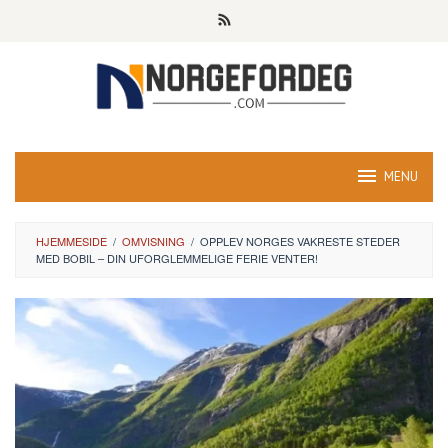
Skip
to
content
MENU
HJEMMESIDE
/
OMVISNING
/
OPPLEV NORGES VAKRESTE STEDER
MED BOBIL – DIN UFORGLEMMELIGE FERIE VENTER!