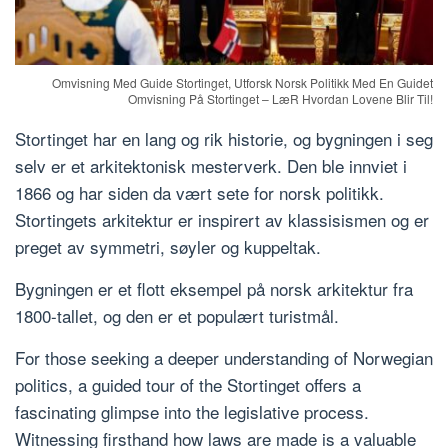
Omvisning Med Guide Stortinget, Utforsk Norsk Politikk Med En Guidet
Omvisning På Stortinget – LæR Hvordan Lovene Blir Til!
Stortinget har en lang og rik historie, og bygningen i seg
selv er et arkitektonisk mesterverk. Den ble innviet i
1866 og har siden da vært sete for norsk politikk.
Stortingets arkitektur er inspirert av klassisismen og er
preget av symmetri, søyler og kuppeltak.
Bygningen er et flott eksempel på norsk arkitektur fra
1800-tallet, og den er et populært turistmål.
For those seeking a deeper understanding of Norwegian
politics, a guided tour of the Stortinget offers a
fascinating glimpse into the legislative process.
Witnessing firsthand how laws are made is a valuable