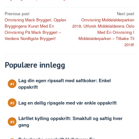
Post
Previous post
Next post
Omvisning Mack Bryggeri, Opplev
Omvisning Middelalderparken
navigation
Bryggingens Kunst Med En
2018, Utforsk Middelalderens Oslo
Omvisning På Mack Bryggeri –
Med En Omvisning I
Verdens Nordligste Bryggeri!
Middelalderparken – Tilbake Til
2018!
Populære innlegg
Lag din egen ripssaft med saftkoker: Enkel
oppskrift
Lag en deilig ripsgele med vår enkle oppskrift
Lårfilet kylling oppskrift: Smakfull og saftig hver
gang