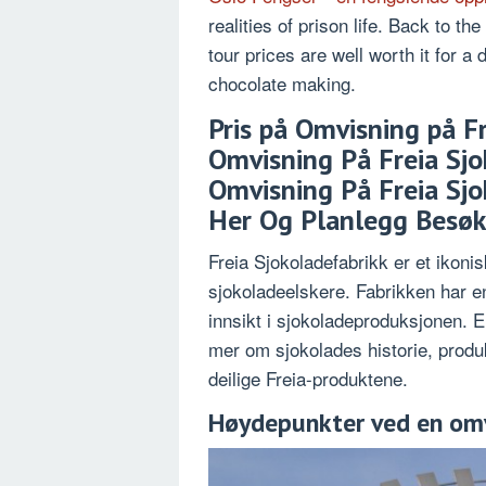
realities of prison life. Back to th
tour prices are well worth it for a
chocolate making.
Pris på Omvisning på Fr
Omvisning På Freia Sjo
Omvisning På Freia Sjo
Her Og Planlegg Besøke
Freia Sjokoladefabrikk er et ikonis
sjokoladeelskere. Fabrikken har en 
innsikt i sjokoladeproduksjonen. En
mer om sjokolades historie, prod
deilige Freia-produktene.
Høydepunkter ved en omv