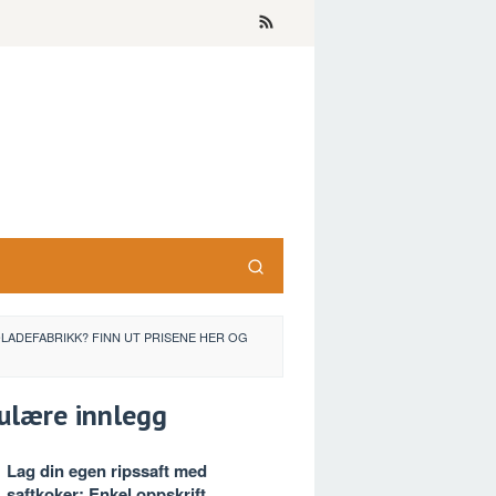
OLADEFABRIKK? FINN UT PRISENE HER OG
ulære innlegg
Lag din egen ripssaft med
saftkoker: Enkel oppskrift