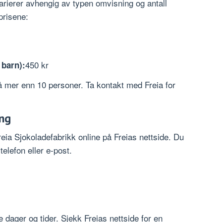
arierer avhengig av typen omvisning og antall
prisene:
450 kr
 barn):
på mer enn 10 personer. Ta kontakt med Freia for
ing
eia Sjokoladefabrikk online på Freias nettside. Du
elefon eller e-post.
e dager og tider. Sjekk Freias nettside for en