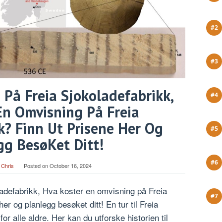
 På Freia Sjokoladefabrikk,
En Omvisning På Freia
k? Finn Ut Prisene Her Og
gg BesøKet Ditt!
 Chris
Posted on
October 16, 2024
adefabrikk, Hva koster en omvisning på Freia
er og planlegg besøket ditt! En tur til Freia
or alle aldre. Her kan du utforske historien til