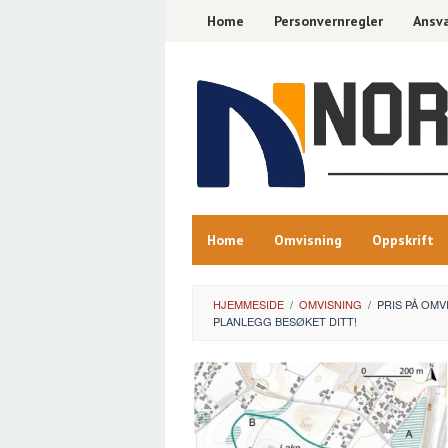
Skip
Home
Personvernregler
Ansva
to
content
Home
Omvisning
Oppskrift
HJEMMESIDE
/
OMVISNING
/
PRIS PÅ OMV
PLANLEGG BESØKET DITT!