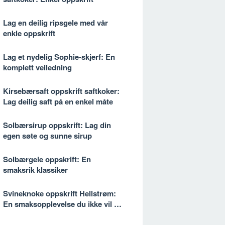
Lag en deilig ripsgele med vår
enkle oppskrift
Lag et nydelig Sophie-skjerf: En
komplett veiledning
Kirsebærsaft oppskrift saftkoker:
Lag deilig saft på en enkel måte
Solbærsirup oppskrift: Lag din
egen søte og sunne sirup
Solbærgele oppskrift: En
smaksrik klassiker
Svineknoke oppskrift Hellstrøm:
En smaksopplevelse du ikke vil gå
glipp av