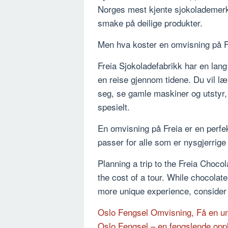
Norges mest kjente sjokolademerke,
smake på deilige produkter.
Men hva koster en omvisning på F
Freia Sjokoladefabrikk har en lang
en reise gjennom tidene. Du vil l
seg, se gamle maskiner og utstyr, 
spesielt.
En omvisning på Freia er en perfek
passer for alle som er nysgjerrige 
Planning a trip to the Freia Choco
the cost of a tour. While chocolate 
more unique experience, consider a
Oslo Fengsel Omvisning, Få en uni
Oslo Fengsel – en fengslende opp