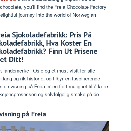
e chocolate, you’ll find the Freia Chocolate Factory
 delightful journey into the world of Norwegian
eia Sjokoladefabrikk: Pris På
koladefabrikk, Hva Koster En
koladefabrikk? Finn Ut Prisene
t Ditt!
k landemerke i Oslo og et must-visit for alle
lang og rik historie, og tilbyr en fascinerende
 omvisning på Freia er en flott mulighet til å lære
uksjonsprosessen og selvfølgelig smake på de
isning på Freia