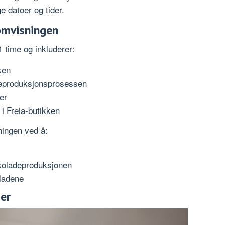
e datoer og tider.
omvisningen
1 time og inkluderer:
ken
deproduksjonsprosessen
er
 i Freia-butikken
ningen ved å:
okoladeproduksjonen
oladene
er