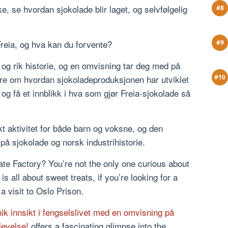
 se hvordan sjokolade blir laget, og selvfølgelig
reia, og hva kan du forvente?
 og rik historie, og en omvisning tar deg med på
ære om hvordan sjokoladeproduksjonen har utviklet
og få et innblikk i hva som gjør Freia-sjokolade så
t aktivitet for både barn og voksne, og den
på sjokolade og norsk industrihistorie.
late Factory? You’re not the only one curious about
is all about sweet treats, if you’re looking for a
 visit to Oslo Prison.
k innsikt i fengselslivet med en omvisning på
levelse!
offers a fascinating glimpse into the