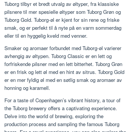
Tuborg tilbyr et bredt utvalg av øltyper, fra klassiske
pilsnere til mer spesielle øltyper som Tuborg Grøn og
Tuborg Gold. Tuborg-øl er kjent for sin rene og friske
smak, og er perfekt til å nyte på en varm sommerdag
eller til en hyggelig kveld med venner.
Smaker og aromaer forbundet med Tuborg-øl varierer
avhengig av øltypen. Tuborg Classic er en lett og
forfriskende pilsner med en lett bitterhet. Tuborg Grøn
er en frisk og lett øl med en hint av sitrus. Tuborg Gold
er en mer fyldig øl med en søtlig smak og aromaer av
honning og karamell.
For a taste of Copenhagen’s vibrant history, a tour of
the Tuborg brewery offers a captivating experience.
Delve into the world of brewing, exploring the
production process and sampling the famous Tuborg
beers. For a royal experience, you can also explore the