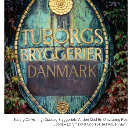
Tuborg Omvisning, Oppdag Bryggeriets Verden Med En Omvisning Hos
Tuborg – En Smakfull Opplevelse I KøBenhavn!