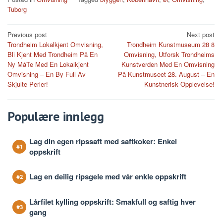
Tuborg
Post
Previous post
Next post
Trondheim Lokalkjent Omvisning,
Trondheim Kunstmuseum 28 8
navigation
Bli Kjent Med Trondheim På En
Omvisning, Utforsk Trondheims
Ny MåTe Med En Lokalkjent
Kunstverden Med En Omvisning
Omvisning – En By Full Av
På Kunstmuseet 28. August – En
Skjulte Perler!
Kunstnerisk Opplevelse!
Populære innlegg
Lag din egen ripssaft med saftkoker: Enkel
oppskrift
Lag en deilig ripsgele med vår enkle oppskrift
Lårfilet kylling oppskrift: Smakfull og saftig hver
gang