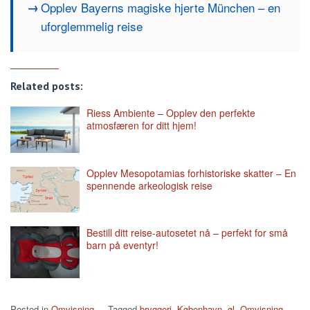
Opplev Bayerns magiske hjerte München – en
uforglemmelig reise
Related posts:
Riess Ambiente – Opplev den perfekte
atmosfæren for ditt hjem!
Opplev Mesopotamias forhistoriske skatter – En
spennende arkeologisk reise
Bestill ditt reise-autosetet nå – perfekt for små
barn på eventyr!
Posted in
Omvisning
Tagged
bryggeri
,
København
,
øl
,
Omvisning
,