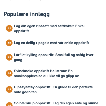
Populære innlegg
Lag din egen ripssaft med saftkoker: Enkel
oppskrift
Lag en deilig ripsgele med vår enkle oppskrift
Lårfilet kylling oppskrift: Smakfull og saftig hver
gang
Svineknoke oppskrift Hellstrøm: En
smaksopplevelse du ikke vil gå glipp av
Ripssyltetøy oppskrift: En guide til den perfekte
søte godbiten
Solbærsirup oppskrift: Lag din egen søte og sunne