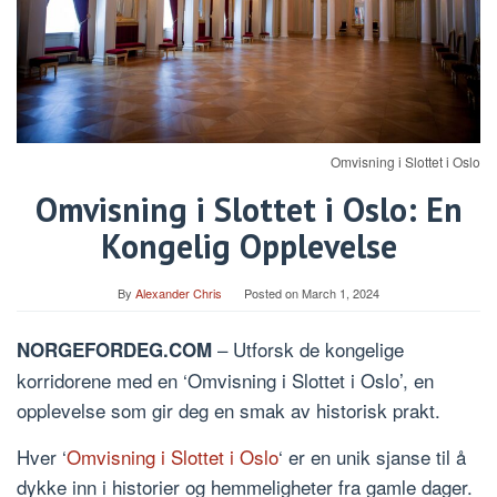
Omvisning i Slottet i Oslo
Omvisning i Slottet i Oslo: En
Kongelig Opplevelse
By
Alexander Chris
Posted on
March 1, 2024
– Utforsk de kongelige
NORGEFORDEG.COM
korridorene med en ‘Omvisning i Slottet i Oslo’, en
opplevelse som gir deg en smak av historisk prakt.
Hver ‘
Omvisning i Slottet i Oslo
‘ er en unik sjanse til å
dykke inn i historier og hemmeligheter fra gamle dager.