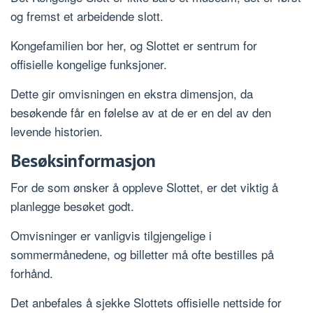
og fremst et arbeidende slott.
Kongefamilien bor her, og Slottet er sentrum for
offisielle kongelige funksjoner.
Dette gir omvisningen en ekstra dimensjon, da
besøkende får en følelse av at de er en del av den
levende historien.
Besøksinformasjon
For de som ønsker å oppleve Slottet, er det viktig å
planlegge besøket godt.
Omvisninger er vanligvis tilgjengelige i
sommermånedene, og billetter må ofte bestilles på
forhånd.
Det anbefales å sjekke Slottets offisielle nettside for