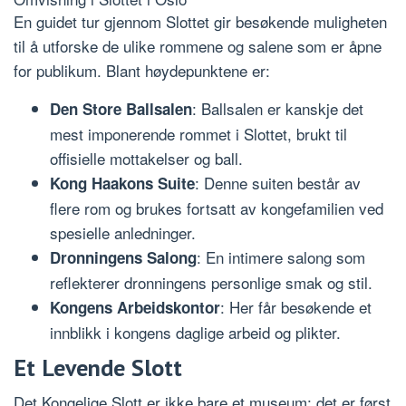
En guidet tur gjennom Slottet gir besøkende muligheten
til å utforske de ulike rommene og salene som er åpne
for publikum. Blant høydepunktene er:
: Ballsalen er kanskje det
Den Store Ballsalen
mest imponerende rommet i Slottet, brukt til
offisielle mottakelser og ball.
: Denne suiten består av
Kong Haakons Suite
flere rom og brukes fortsatt av kongefamilien ved
spesielle anledninger.
: En intimere salong som
Dronningens Salong
reflekterer dronningens personlige smak og stil.
: Her får besøkende et
Kongens Arbeidskontor
innblikk i kongens daglige arbeid og plikter.
Et Levende Slott
Det Kongelige Slott er ikke bare et museum; det er først