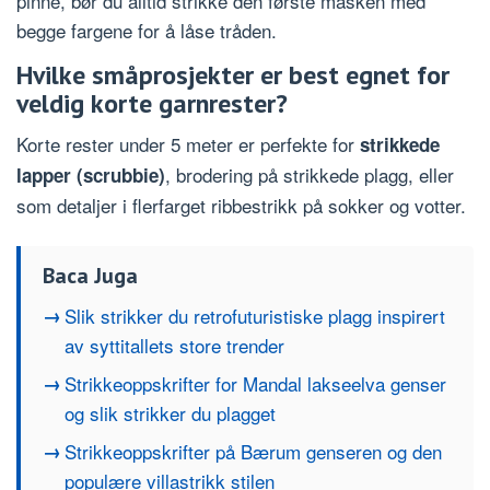
pinne, bør du alltid strikke den første masken med
begge fargene for å låse tråden.
Hvilke småprosjekter er best egnet for
veldig korte garnrester?
Korte rester under 5 meter er perfekte for
strikkede
, brodering på strikkede plagg, eller
lapper (scrubbie)
som detaljer i flerfarget ribbestrikk på sokker og votter.
Baca Juga
Slik strikker du retrofuturistiske plagg inspirert
av syttitallets store trender
Strikkeoppskrifter for Mandal lakseelva genser
og slik strikker du plagget
Strikkeoppskrifter på Bærum genseren og den
populære villastrikk stilen