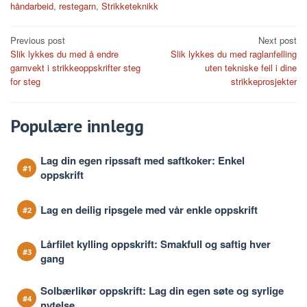
håndarbeid
,
restegarn
,
Strikketeknikk
Post
Previous post
Next post
Slik lykkes du med å endre
Slik lykkes du med raglanfelling
navigation
garnvekt i strikkeoppskrifter steg
uten tekniske feil i dine
for steg
strikkeprosjekter
Populære innlegg
Lag din egen ripssaft med saftkoker: Enkel
oppskrift
Lag en deilig ripsgele med vår enkle oppskrift
Lårfilet kylling oppskrift: Smakfull og saftig hver
gang
Solbærlikør oppskrift: Lag din egen søte og syrlige
nytelse