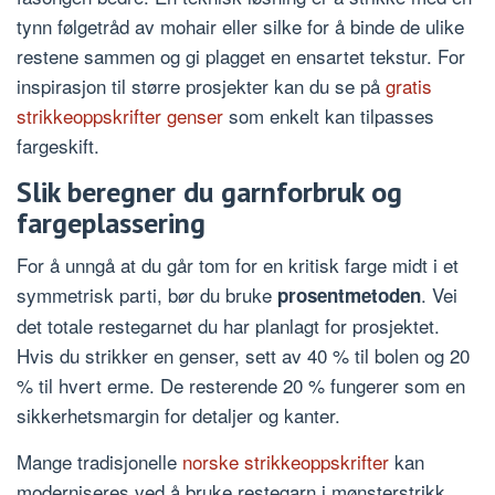
tynn følgetråd av mohair eller silke for å binde de ulike
restene sammen og gi plagget en ensartet tekstur. For
inspirasjon til større prosjekter kan du se på
gratis
strikkeoppskrifter genser
som enkelt kan tilpasses
fargeskift.
Slik beregner du garnforbruk og
fargeplassering
For å unngå at du går tom for en kritisk farge midt i et
symmetrisk parti, bør du bruke
. Vei
prosentmetoden
det totale restegarnet du har planlagt for prosjektet.
Hvis du strikker en genser, sett av 40 % til bolen og 20
% til hvert erme. De resterende 20 % fungerer som en
sikkerhetsmargin for detaljer og kanter.
Mange tradisjonelle
norske strikkeoppskrifter
kan
moderniseres ved å bruke restegarn i mønsterstrikk