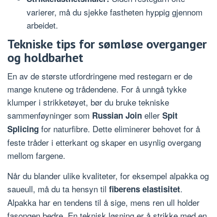
varierer, må du sjekke fastheten hyppig gjennom
arbeidet.
Tekniske tips for sømløse overganger
og holdbarhet
En av de største utfordringene med restegarn er de
mange knutene og trådendene. For å unngå tykke
klumper i strikketøyet, bør du bruke tekniske
sammenføyninger som
eller
Russian Join
Spit
for naturfibre. Dette eliminerer behovet for å
Splicing
feste tråder i etterkant og skaper en usynlig overgang
mellom fargene.
Når du blander ulike kvaliteter, for eksempel alpakka og
saueull, må du ta hensyn til
.
fiberens elastisitet
Alpakka har en tendens til å sige, mens ren ull holder
fasongen bedre. En teknisk løsning er å strikke med en