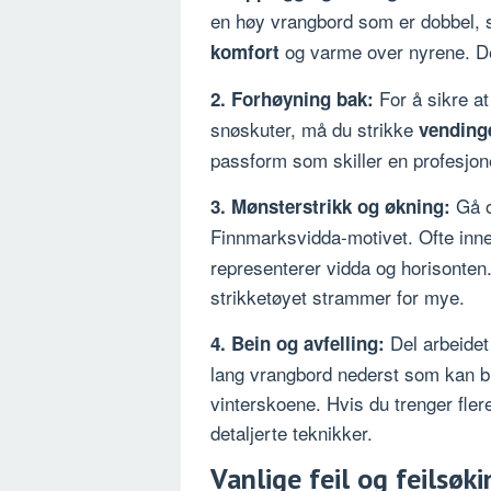
en høy vrangbord som er dobbel, sl
og varme over nyrene. Det
komfort
For å sikre at
2. Forhøyning bak:
snøskuter, må du strikke
vending
passform som skiller en profesjon
Gå o
3. Mønsterstrikk og økning:
Finnmarksvidda-motivet. Ofte inn
representerer vidda og horisonten. 
strikketøyet strammer for mye.
Del arbeidet 
4. Bein og avfelling:
lang vrangbord nederst som kan br
vinterskoene. Hvis du trenger fler
detaljerte teknikker.
Vanlige feil og feilsøki