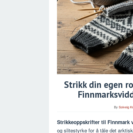
Strikk din egen r
Finnmarksvid
By
Solveig K
Strikkeoppskrifter til Finnmark 
og slitestyrke for å tåle det arkti