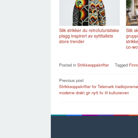
Slik strikker du retrofuturistiske
Slik 
plagg inspirert av syttitallets
grupp
store trender
strikk
co-wo
Posted in
Strikkeoppskrifter
Tagged
Finn
Post
Previous post
Strikkeoppskrifter for Telemark tradisjonsmø
navigation
moderne drakt gir nytt liv til kulturarven