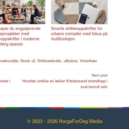
skaper du engasjerende
Smarte strikkeoppskrifter for
eprosjekter med
urbane nomader med fokus på
eoppskrifter i moderne
multifunksjon
rking spaces
marksvidda
,
Norsk ull
,
Strikketeknikk
,
ullbukse
,
Vinterklær
Next post
nster i
Hvordan strikke en lekker Kristiansand strandtopp i
sval bomull selv
© 2023 - 2026 NorgeForDeg Media