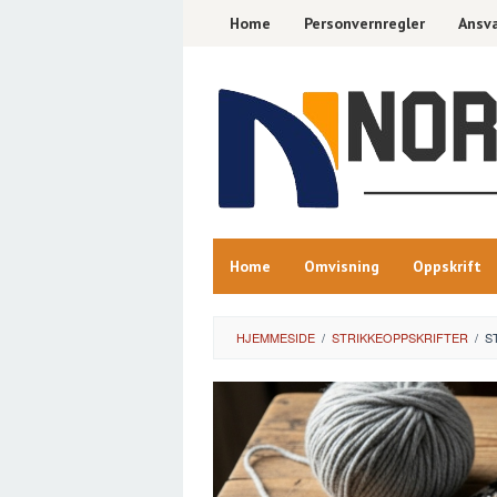
Skip
Home
Personvernregler
Ansva
to
content
Home
Omvisning
Oppskrift
HJEMMESIDE
/
STRIKKEOPPSKRIFTER
/
S