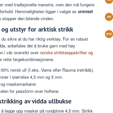
ker med tradisjonelle mønstre, men den må fungere
forhold. Hemmeligheten ligger i valget av
urenset
 stopper den bitende vinden.
g utstyr for arktisk strikk
du sikre at du har riktig verktøy. For en robust
dda, anbefales det å bruke garn med høy
on i vår oversikt over
norske strikkeoppskrifter og
e rette fargekombinasjonene.
00% norsk ull (f.eks. Vams eller Rauma tretråds).
nner i størrelse 4,5 mm og 5 mm.
et og maskemarkører.
elen for passform over hoftene.
strikking av vidda ullbukse
 å legge opp masker på rundpinne 4,5 mm. Strikk