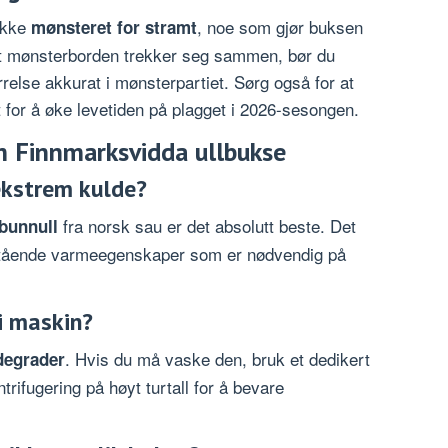
rikke
, noe som gjør buksen
mønsteret for stramt
at mønsterborden trekker seg sammen, bør du
relse akkurat i mønsterpartiet. Sørg også for at
et for å øke levetiden på plagget i 2026-sesongen.
m Finnmarksvidda ullbukse
 ekstrem kulde?
fra norsk sau er det absolutt beste. Det
bunnull
estående varmeegenskaper som er nødvendig på
i maskin?
. Hvis du må vaske den, bruk et dedikert
ldegrader
rifugering på høyt turtall for å bevare