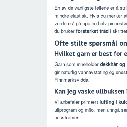
En av de vanligste feilene er å st
mindre elastisk. Hvis du merker 
vurdere å gå opp en halv pinnestør
du bruker
i skritt
forsterket tråd
Ofte stilte spørsmål o
Hvilket garn er best for
Garn som inneholder
dekkhår og 
gir naturlig vannavstøting og en
Finnmarksvidda.
Kan jeg vaske ullbuksen 
Vi anbefaler primært
lufting i ku
ullprogram og milo, men unngå sent
passformen.