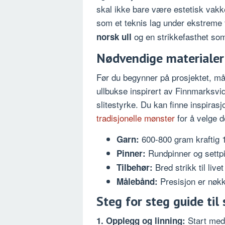
skal ikke bare være estetisk vak
som et teknis lag under ekstreme 
og en strikkefasthet som
norsk ull
Nødvendige materialer o
Før du begynner på prosjektet, må 
ullbukse inspirert av Finnmarksvi
slitestyrke. Du kan finne inspirasj
tradisjonelle mønster
for å velge d
600-800 gram kraftig 1
Garn:
Rundpinner og settpi
Pinner:
Bred strikk til liv
Tilbehør:
Presisjon er nøkk
Målebånd:
Steg for steg guide til 
Start med
1. Opplegg og linning: