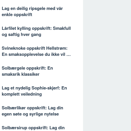
Lag en deilig ripsgele med vår
enkle oppskrift
Lårfilet kylling oppskrift: Smakfull
og saftig hver gang
Svineknoke oppskrift Hellstrøm:
En smaksopplevelse du ikke vil gå
glipp av
Solbærgele oppskrift: En
smaksrik klassiker
Lag et nydelig Sophie-skjerf: En
komplett veiledning
Solbærlikør oppskrift: Lag din
egen søte og syrlige nytelse
Solbærsirup oppskrift: Lag din