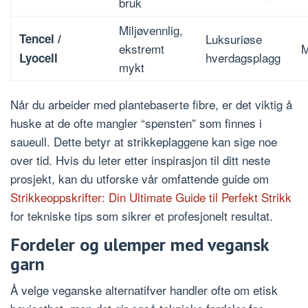
bruk
Miljøvennlig,
Tencel /
Luksuriøse
ekstremt
M
hverdagsplagg
Lyocell
mykt
Når du arbeider med plantebaserte fibre, er det viktig å
huske at de ofte mangler “spensten” som finnes i
saueull. Dette betyr at strikkeplaggene kan sige noe
over tid. Hvis du leter etter inspirasjon til ditt neste
prosjekt, kan du utforske vår omfattende guide om
Strikkeoppskrifter: Din Ultimate Guide til Perfekt Strikk
for tekniske tips som sikrer et profesjonelt resultat.
Fordeler og ulemper med vegansk
garn
Å velge veganske alternatifver handler ofte om etisk