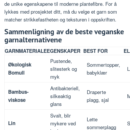
de unike egenskapene til moderne plantefibre. For å
lykkes med prosjektet ditt, må du velge et garn som
matcher strikkefastheten og teksturen i oppskriften.
Sammenligning av de beste veganske
garnalternativene
GARNMATERIALE
EGENSKAPER
BEST FOR
EL
Pustende,
Økologisk
Sommertopper,
slitesterk og
L
babyklær
Bomull
myk
Antibakteriell,
Bambus-
Draperte
silkeaktig
M
plagg, sjal
viskose
glans
Svalt, blir
Lette
Lin
mykere ved
S
sommerplagg