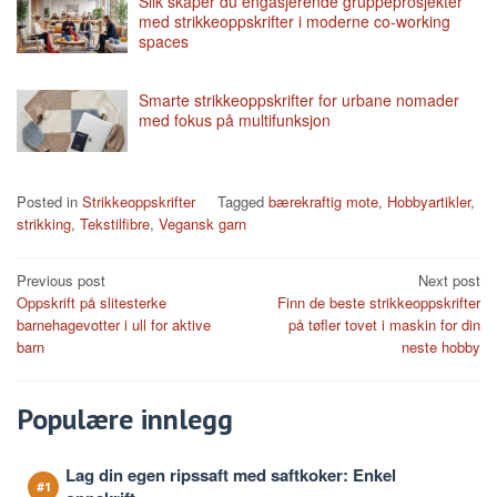
Slik skaper du engasjerende gruppeprosjekter
med strikkeoppskrifter i moderne co-working
spaces
Smarte strikkeoppskrifter for urbane nomader
med fokus på multifunksjon
Posted in
Strikkeoppskrifter
Tagged
bærekraftig mote
,
Hobbyartikler
,
strikking
,
Tekstilfibre
,
Vegansk garn
Post
Previous post
Next post
Oppskrift på slitesterke
Finn de beste strikkeoppskrifter
navigation
barnehagevotter i ull for aktive
på tøfler tovet i maskin for din
barn
neste hobby
Populære innlegg
Lag din egen ripssaft med saftkoker: Enkel