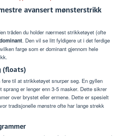
l mestre avansert mønsterstrikk
 den tråden du holder nærmest strikketøyet (ofte
. Den vil se litt fyldigere ut i det ferdige
dominant
vilken farge som er dominant gjennom hele
ykk.
 (floats)
øre til at strikketøyet snurper seg. En gyllen
t sprang er lenger enn 3-5 masker. Dette sikrer
er over brystet eller ermene. Dette er spesielt
or tradisjonelle mønstre ofte har lange strekk
agrammer