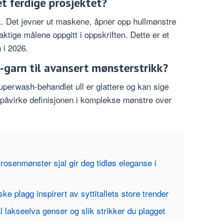
et ferdige prosjektet?
k. Det jevner ut maskene, åpner opp hullmønstre
aktige målene oppgitt i oppskriften. Dette er et
h i 2026.
garn til avansert mønsterstrikk?
erwash-behandlet ull er glattere og kan sige
 påvirke definisjonen i komplekse mønstre over
 rosenmønster sjal gir deg tidløs eleganse i
iske plagg inspirert av syttitallets store trender
l lakseelva genser og slik strikker du plagget