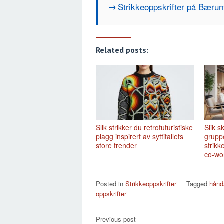
Strikkeoppskrifter på Bærum
Related posts:
Slik strikker du retrofuturistiske
Slik 
plagg inspirert av syttitallets
grupp
store trender
strikk
co-wo
Posted in
Strikkeoppskrifter
Tagged
hånd
oppskrifter
Post
Previous post