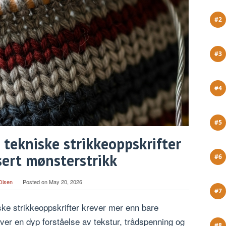
 tekniske strikkeoppskrifter
ert mønsterstrikk
Olsen
Posted on
May 20, 2026
ke strikkeoppskrifter krever mer enn bare
ver en dyp forståelse av tekstur, trådspenning og