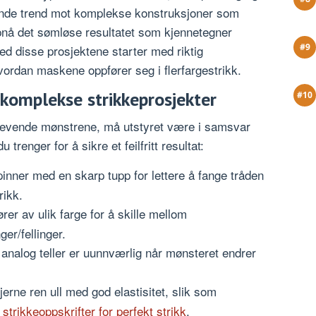
kende trend mot komplekse konstruksjoner som
pnå det sømløse resultatet som kjennetegner
d disse prosjektene starter med riktig
hvordan maskene oppfører seg i flerfargestrikk.
 komplekse strikkeprosjekter
revende mønstrene, må utstyret være i samsvar
renger for å sikre et feilfritt resultat:
inner med en skarp tupp for lettere å fange tråden
rikk.
er av ulik farge for å skille mellom
er/fellinger.
r analog teller er uunnværlig når mønsteret endrer
jerne ren ull med god elastisitet, slik som
m
strikkeoppskrifter for perfekt strikk
.