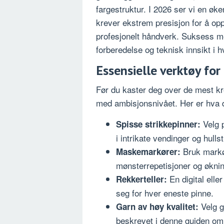
fargestruktur. I 2026 ser vi en ø
krever ekstrem presisjon for å op
profesjonelt håndverk. Suksess me
forberedelse og teknisk innsikt i 
Essensielle verktøy for
Før du kaster deg over de mest k
med ambisjonsnivået. Her er hva du t
Velg p
Spisse strikkepinner:
i intrikate vendinger og hullst
Bruk markør
Maskemarkører:
mønsterrepetisjoner og økning
En digital elle
Rekkerteller:
seg for hver eneste pinne.
Velg g
Garn av høy kvalitet:
beskrevet i denne guiden o