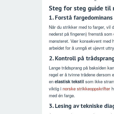
Steg for steg guide ti
1. Forstå fargedominans
Når du strikker med to farger, vil
nederst på fingeren) fremstå som
mønsteret. Vær konsekvent med h
arbeidet for å unngå et ujevnt uttr
2. Kontroll på trådsprang
Lange trådsprang på baksiden kan f
regel er å tvinne trådene dersom e
en
som ikke stramm
elastisk tekstil
viktig i
norske strikkeoppskrifter
hv
med én farge.
3. Lesing av tekniske di