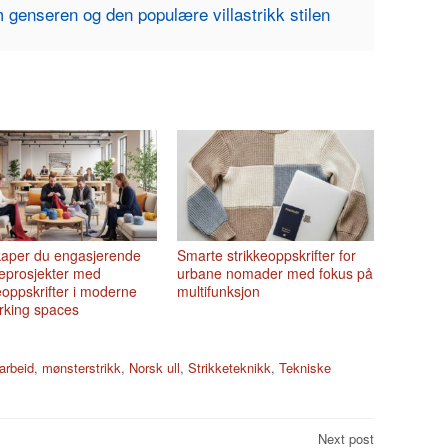
 genseren og den populære villastrikk stilen
skaper du engasjerende
Smarte strikkeoppskrifter for
eprosjekter med
urbane nomader med fokus på
eoppskrifter i moderne
multifunksjon
rking spaces
arbeid
,
mønsterstrikk
,
Norsk ull
,
Strikketeknikk
,
Tekniske
Next post