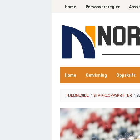
Skip
Home
Personvernregler
Ansva
to
content
Home
Omvisning
Oppskrift
HJEMMESIDE
/
STRIKKEOPPSKRIFTER
/
S