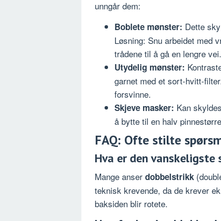
unngår dem:
Dette skyl
Boblete mønster:
Løsning: Snu arbeidet med vr
trådene til å gå en lengre vei
Kontraste
Utydelig mønster:
garnet med et sort-hvitt-filte
forsvinne.
Kan skyldes 
Skjeve masker:
å bytte til en halv pinnestør
FAQ: Ofte stilte spørs
Hva er den vanskeligste 
Mange anser
(double
dobbelstrikk
teknisk krevende, da de krever eks
baksiden blir rotete.