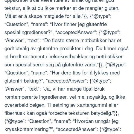
tekstur, slik at du ikke merker at de mangler gluten.
Målet er å skape matglede for alle.”}}, {“@type”:
“Question”, “name”: “Hvor finner jeg glutenfrie
spesialingredienser?”, “acceptedAnswer”: {“@type”:
“Answer”, “text”: “De fleste større matbutikker har et
godt utvalg av glutenfrie produkter i dag. Du finner også
et bredt sortiment i helsekostbutikker og nettbutikker
som spesialiserer seg på glutenfrie varer.”}}, {“@type”:
“Question”, “name”: “Har dere tips for å lykkes med
glutenfri baking?”, “acceptedAnswer”: {“@type”:
“Answer”, “text”: “Ja, vi har mange tips! Bruk
romtempererte ingredienser, vei mel nøyaktig, og ikke
overarbeid deigen. Tilsetning av xantangummi eller
fiberhusk kan også forbedre teksturen betydelig.”}},
{“@type”: “Question”, “name”: “Hvordan unngår jeg
krysskontaminering?”, “acceptedAnswer”: {“@type”: