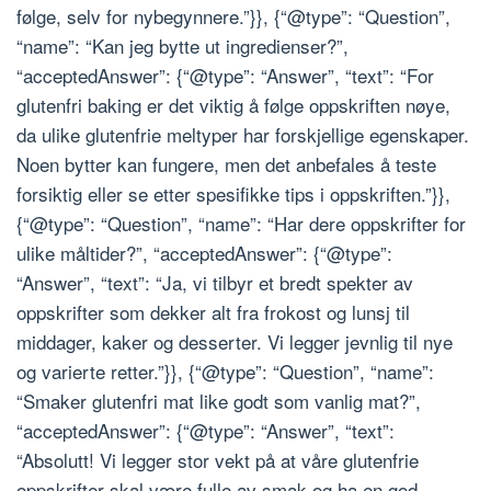
følge, selv for nybegynnere.”}}, {“@type”: “Question”,
“name”: “Kan jeg bytte ut ingredienser?”,
“acceptedAnswer”: {“@type”: “Answer”, “text”: “For
glutenfri baking er det viktig å følge oppskriften nøye,
da ulike glutenfrie meltyper har forskjellige egenskaper.
Noen bytter kan fungere, men det anbefales å teste
forsiktig eller se etter spesifikke tips i oppskriften.”}},
{“@type”: “Question”, “name”: “Har dere oppskrifter for
ulike måltider?”, “acceptedAnswer”: {“@type”:
“Answer”, “text”: “Ja, vi tilbyr et bredt spekter av
oppskrifter som dekker alt fra frokost og lunsj til
middager, kaker og desserter. Vi legger jevnlig til nye
og varierte retter.”}}, {“@type”: “Question”, “name”:
“Smaker glutenfri mat like godt som vanlig mat?”,
“acceptedAnswer”: {“@type”: “Answer”, “text”:
“Absolutt! Vi legger stor vekt på at våre glutenfrie
oppskrifter skal være fulle av smak og ha en god