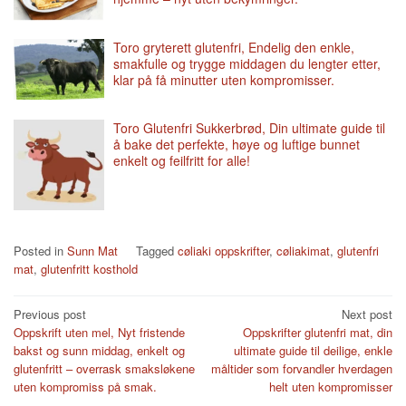
Toro gryterett glutenfri, Endelig den enkle,
smakfulle og trygge middagen du lengter etter,
klar på få minutter uten kompromisser.
Toro Glutenfri Sukkerbrød, Din ultimate guide til
å bake det perfekte, høye og luftige bunnet
enkelt og feilfritt for alle!
Posted in
Sunn Mat
Tagged
cøliaki oppskrifter
,
cøliakimat
,
glutenfri
mat
,
glutenfritt kosthold
Post
Previous post
Next post
Oppskrift uten mel, Nyt fristende
Oppskrifter glutenfri mat, din
navigation
bakst og sunn middag, enkelt og
ultimate guide til deilige, enkle
glutenfritt – overrask smaksløkene
måltider som forvandler hverdagen
uten kompromiss på smak.
helt uten kompromisser