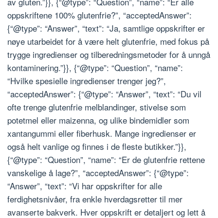
av gluten.”}}, {“@type”: “Question”, “name”: “Er alle
oppskriftene 100% glutenfrie?”, “acceptedAnswer”:
{“@type”: “Answer”, “text”: “Ja, samtlige oppskrifter er
nøye utarbeidet for å være helt glutenfrie, med fokus på
trygge ingredienser og tilberedningsmetoder for å unngå
kontaminering.”}}, {“@type”: “Question”, “name”:
“Hvilke spesielle ingredienser trenger jeg?”,
“acceptedAnswer”: {“@type”: “Answer”, “text”: “Du vil
ofte trenge glutenfrie melblandinger, stivelse som
potetmel eller maizenna, og ulike bindemidler som
xantangummi eller fiberhusk. Mange ingredienser er
også helt vanlige og finnes i de fleste butikker.”}},
{“@type”: “Question”, “name”: “Er de glutenfrie rettene
vanskelige å lage?”, “acceptedAnswer”: {“@type”:
“Answer”, “text”: “Vi har oppskrifter for alle
ferdighetsnivåer, fra enkle hverdagsretter til mer
avanserte bakverk. Hver oppskrift er detaljert og lett å