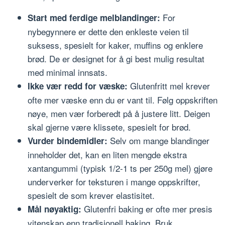
For
Start med ferdige melblandinger:
nybegynnere er dette den enkleste veien til
suksess, spesielt for kaker, muffins og enklere
brød. De er designet for å gi best mulig resultat
med minimal innsats.
Glutenfritt mel krever
Ikke vær redd for væske:
ofte mer væske enn du er vant til. Følg oppskriften
nøye, men vær forberedt på å justere litt. Deigen
skal gjerne være klissete, spesielt for brød.
Selv om mange blandinger
Vurder bindemidler:
inneholder det, kan en liten mengde ekstra
xantangummi (typisk 1/2-1 ts per 250g mel) gjøre
underverker for teksturen i mange oppskrifter,
spesielt de som krever elastisitet.
Glutenfri baking er ofte mer presis
Mål nøyaktig:
vitenskap enn tradisjonell baking. Bruk