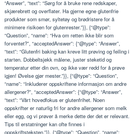
“Answer”, “text”: “Sørg for å bruke rene redskaper,
skjærebrett og overflater. Ha gjerne egne glutenfrie
produkter som smør, syltetøy og brødristere for å
minimere risikoen for glutenrester.”}}, {“@type”:
“Question”, “name”: “Hva om retten ikke blir som
forventet?”, “acceptedAnswer”: {“@type”: “Answer”,
“text”: “Glutenfri baking kan kreve litt prøving og feiling i
starten. Dobbeltsjekk målene, juster steketid og
temperatur etter din ovn, og ikke vær redd for å prøve
igjen! Øvelse gjør mester.”}}, {“@type”: “Question”,
“name”: “Inkluderer oppskriftene informasjon om andre
allergener?”, “acceptedAnswer”: {“@type”: “Answer”,
“text”: “Vårt hovedfokus er glutenfrihet. Noen
oppskrifter er naturlig fri for andre allergener som melk
eller egg, og vi prøver å merke dette der det er relevant.
Tips til erstatninger kan ofte finnes i
oppskriftsteksten.”}}, {“@type”: “Question”, “name”: