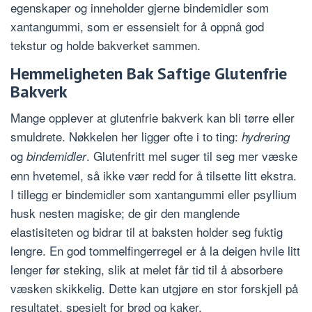
egenskaper og inneholder gjerne bindemidler som
xantangummi, som er essensielt for å oppnå god
tekstur og holde bakverket sammen.
Hemmeligheten Bak Saftige Glutenfrie
Bakverk
Mange opplever at glutenfrie bakverk kan bli tørre eller
smuldrete. Nøkkelen her ligger ofte i to ting:
hydrering
og
. Glutenfritt mel suger til seg mer væske
bindemidler
enn hvetemel, så ikke vær redd for å tilsette litt ekstra.
I tillegg er bindemidler som xantangummi eller psyllium
husk nesten magiske; de gir den manglende
elastisiteten og bidrar til at baksten holder seg fuktig
lengre. En god tommelfingerregel er å la deigen hvile litt
lenger før steking, slik at melet får tid til å absorbere
væsken skikkelig. Dette kan utgjøre en stor forskjell på
resultatet, spesielt for brød og kaker.