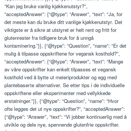
“Kan jeg bruke vanlig kjøkkenutstyr?”,
“acceptedAnswer”: {“@type”: “Answer”, “text”: “Ja, for
det meste kan du bruke ditt vanlige kjøkkenutstyr. Det
viktigste er å sikre at utstyret er helt rent og fritt for
glutenrester fra tidligere bruk for å unngå
kontaminering.”}}, {“@type”: “Question”, “name”: “Er det
mulig å tilpasse oppskriftene for vegansk kosthold?”,
“acceptedAnswer”: {“@type”: “Answer”, “text”: “Mange
av våre oppskrifter kan enkelt tilpasses et vegansk
kosthold ved å bytte ut meieriprodukter og egg med
plantebaserte alternativer. Se etter tips i de individuelle
oppskriftene eller eksperimenter med vellykkede
erstatninger.”}}, {“@type”: “Question”, “name”: “Hvor
ofte legges det ut nye oppskrifter?”, “acceptedAnswer”:
{“@type”: “Answer”, “text”: “Vi jobber kontinuerlig med å
utvikle og dele nye, spennende glutenfrie oppskrifter.