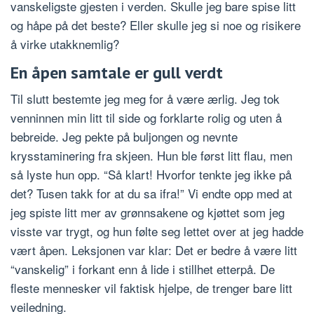
vanskeligste gjesten i verden. Skulle jeg bare spise litt
og håpe på det beste? Eller skulle jeg si noe og risikere
å virke utakknemlig?
En åpen samtale er gull verdt
Til slutt bestemte jeg meg for å være ærlig. Jeg tok
venninnen min litt til side og forklarte rolig og uten å
bebreide. Jeg pekte på buljongen og nevnte
krysstaminering fra skjeen. Hun ble først litt flau, men
så lyste hun opp. “Så klart! Hvorfor tenkte jeg ikke på
det? Tusen takk for at du sa ifra!” Vi endte opp med at
jeg spiste litt mer av grønnsakene og kjøttet som jeg
visste var trygt, og hun følte seg lettet over at jeg hadde
vært åpen. Leksjonen var klar: Det er bedre å være litt
“vanskelig” i forkant enn å lide i stillhet etterpå. De
fleste mennesker vil faktisk hjelpe, de trenger bare litt
veiledning.