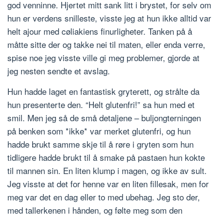
god venninne. Hjertet mitt sank litt i brystet, for selv om
hun er verdens snilleste, visste jeg at hun ikke alltid var
helt ajour med cøliakiens finurligheter. Tanken på å
måtte sitte der og takke nei til maten, eller enda verre,
spise noe jeg visste ville gi meg problemer, gjorde at
jeg nesten sendte et avslag.
Hun hadde laget en fantastisk gryterett, og strålte da
hun presenterte den. “Helt glutenfri!” sa hun med et
smil. Men jeg så de små detaljene – buljongterningen
på benken som *ikke* var merket glutenfri, og hun
hadde brukt samme skje til å røre i gryten som hun
tidligere hadde brukt til å smake på pastaen hun kokte
til mannen sin. En liten klump i magen, og ikke av sult.
Jeg visste at det for henne var en liten fillesak, men for
meg var det en dag eller to med ubehag. Jeg sto der,
med tallerkenen i hånden, og følte meg som den