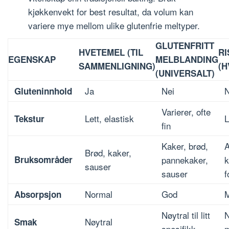
kjøkkenvekt for best resultat, da volum kan
variere mye mellom ulike glutenfrie meltyper.
GLUTENFRITT
HVETEMEL (TIL
RI
EGENSKAP
MELBLANDING
SAMMENLIGNING)
(H
(UNIVERSALT)
Ja
Nei
N
Gluteninnhold
Varierer, ofte
Lett, elastisk
L
Tekstur
fin
Kaker, brød,
A
Brød, kaker,
Bruksområder
pannekaker,
k
sauser
sauser
f
Normal
God
M
Absorpsjon
Nøytral til litt
N
Nøytral
Smak
spesifikk
m