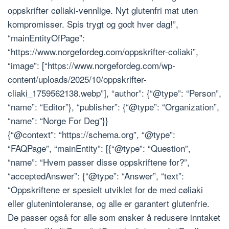
oppskrifter cøliaki-vennlige. Nyt glutenfri mat uten
kompromisser. Spis trygt og godt hver dag!”,
“mainEntityOfPage”:
“https://www.norgefordeg.com/oppskrifter-coliaki”,
“image”: [“https://www.norgefordeg.com/wp-
content/uploads/2025/10/oppskrifter-
cliaki_1759562138.webp”], “author”: {“@type”: “Person”,
“name”: “Editor”}, “publisher”: {“@type”: “Organization”,
“name”: “Norge For Deg”}}
{“@context”: “https://schema.org”, “@type”:
“FAQPage”, “mainEntity”: [{“@type”: “Question”,
“name”: “Hvem passer disse oppskriftene for?”,
“acceptedAnswer”: {“@type”: “Answer”, “text”:
“Oppskriftene er spesielt utviklet for de med cøliaki
eller glutenintoleranse, og alle er garantert glutenfrie.
De passer også for alle som ønsker å redusere inntaket