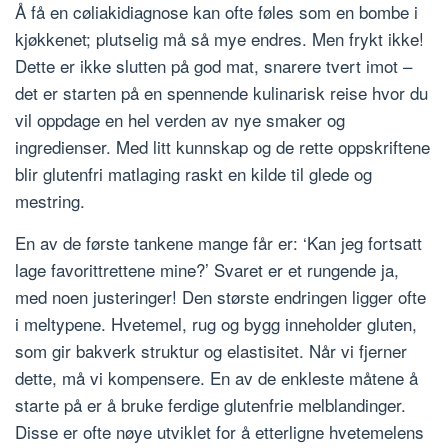
Å få en cøliakidiagnose kan ofte føles som en bombe i
kjøkkenet; plutselig må så mye endres. Men frykt ikke!
Dette er ikke slutten på god mat, snarere tvert imot –
det er starten på en spennende kulinarisk reise hvor du
vil oppdage en hel verden av nye smaker og
ingredienser. Med litt kunnskap og de rette oppskriftene
blir glutenfri matlaging raskt en kilde til glede og
mestring.
En av de første tankene mange får er: ‘Kan jeg fortsatt
lage favorittrettene mine?’ Svaret er et rungende ja,
med noen justeringer! Den største endringen ligger ofte
i meltypene. Hvetemel, rug og bygg inneholder gluten,
som gir bakverk struktur og elastisitet. Når vi fjerner
dette, må vi kompensere. En av de enkleste måtene å
starte på er å bruke ferdige glutenfrie melblandinger.
Disse er ofte nøye utviklet for å etterligne hvetemelens