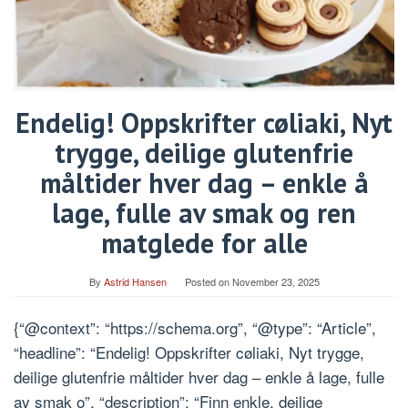
Endelig! Oppskrifter cøliaki, Nyt
trygge, deilige glutenfrie
måltider hver dag – enkle å
lage, fulle av smak og ren
matglede for alle
By
Astrid Hansen
Posted on
November 23, 2025
{“@context”: “https://schema.org”, “@type”: “Article”,
“headline”: “Endelig! Oppskrifter cøliaki, Nyt trygge,
deilige glutenfrie måltider hver dag – enkle å lage, fulle
av smak o”, “description”: “Finn enkle, deilige