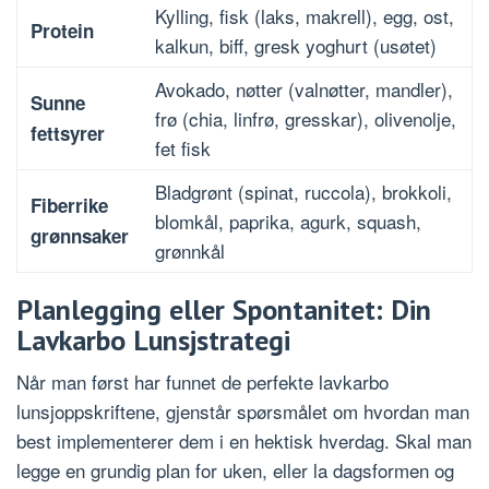
Kylling, fisk (laks, makrell), egg, ost,
Protein
kalkun, biff, gresk yoghurt (usøtet)
Avokado, nøtter (valnøtter, mandler),
Sunne
frø (chia, linfrø, gresskar), olivenolje,
fettsyrer
fet fisk
Bladgrønt (spinat, ruccola), brokkoli,
Fiberrike
blomkål, paprika, agurk, squash,
grønnsaker
grønnkål
Planlegging eller Spontanitet: Din
Lavkarbo Lunsjstrategi
Når man først har funnet de perfekte lavkarbo
lunsjoppskriftene, gjenstår spørsmålet om hvordan man
best implementerer dem i en hektisk hverdag. Skal man
legge en grundig plan for uken, eller la dagsformen og