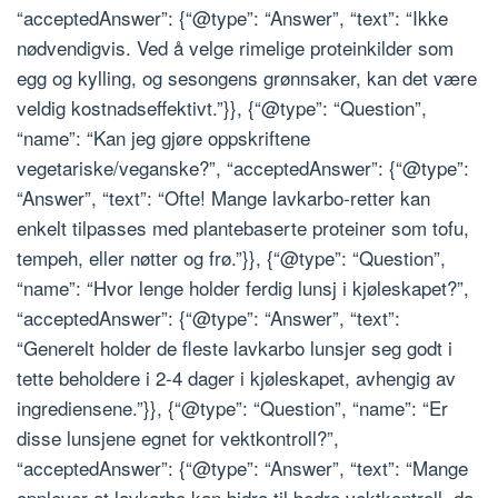
“acceptedAnswer”: {“@type”: “Answer”, “text”: “Ikke
nødvendigvis. Ved å velge rimelige proteinkilder som
egg og kylling, og sesongens grønnsaker, kan det være
veldig kostnadseffektivt.”}}, {“@type”: “Question”,
“name”: “Kan jeg gjøre oppskriftene
vegetariske/veganske?”, “acceptedAnswer”: {“@type”:
“Answer”, “text”: “Ofte! Mange lavkarbo-retter kan
enkelt tilpasses med plantebaserte proteiner som tofu,
tempeh, eller nøtter og frø.”}}, {“@type”: “Question”,
“name”: “Hvor lenge holder ferdig lunsj i kjøleskapet?”,
“acceptedAnswer”: {“@type”: “Answer”, “text”:
“Generelt holder de fleste lavkarbo lunsjer seg godt i
tette beholdere i 2-4 dager i kjøleskapet, avhengig av
ingrediensene.”}}, {“@type”: “Question”, “name”: “Er
disse lunsjene egnet for vektkontroll?”,
“acceptedAnswer”: {“@type”: “Answer”, “text”: “Mange
opplever at lavkarbo kan bidra til bedre vektkontroll, da