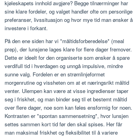
kjøleskapets innhold avgjøre? Begge tilnærminger har
sine klare fordeler, og valget handler ofte om personlige
preferanser, livssituasjon og hvor mye tid man ønsker å
investere i forkant.
På den ene siden har vi *måltidsforberedelse* (meal
prep), der lunsjene lages klare for flere dager fremover.
Dette er ideelt for den organiserte som ønsker å spare
verdifull tid i hverdagen og unngå impulsive, mindre
sunne valg. Fordelen er en strømlinjeformet
morgenrutine og vissheten om at et næringsrikt måltid
venter. Ulempen kan være at visse ingredienser taper
seg i friskhet, og man binder seg til et bestemt måltid
over flere dager, noe som kan føles ensformig for noen.
Kontrasten er *spontan sammensetning*, hvor lunsjen
settes sammen kort tid før den skal spises. Her får
man maksimal friskhet og fleksibilitet til å variere