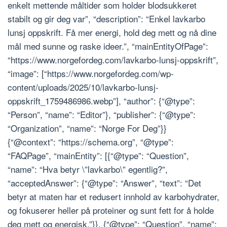
enkelt mettende måltider som holder blodsukkeret
stabilt og gir deg var”, “description”: “Enkel lavkarbo
lunsj oppskrift. Få mer energi, hold deg mett og nå dine
mål med sunne og raske ideer.”, “mainEntityOfPage”:
“https://www.norgefordeg.com/lavkarbo-lunsj-oppskrift”,
“image”: [“https://www.norgefordeg.com/wp-
content/uploads/2025/10/lavkarbo-lunsj-
oppskrift_1759486986.webp”], “author”: {“@type”:
“Person”, “name”: “Editor”}, “publisher”: {“@type”:
“Organization”, “name”: “Norge For Deg”}}
{“@context”: “https://schema.org”, “@type”:
“FAQPage”, “mainEntity”: [{“@type”: “Question”,
“name”: “Hva betyr \”lavkarbo\” egentlig?”,
“acceptedAnswer”: {“@type”: “Answer”, “text”: “Det
betyr at maten har et redusert innhold av karbohydrater,
og fokuserer heller på proteiner og sunt fett for å holde
deg mett og energisk.”}}, {“@type”: “Question”, “name”: