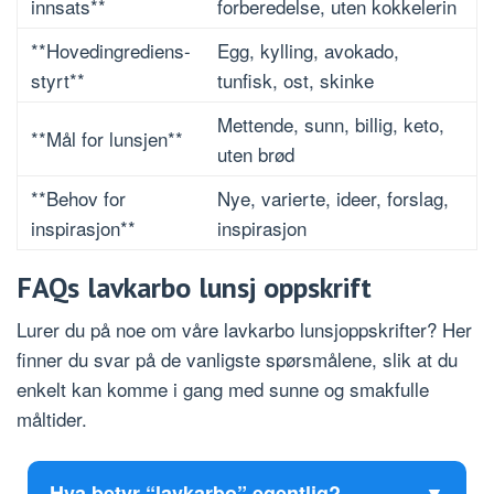
innsats**
forberedelse, uten kokkelerin
**Hovedingrediens-
Egg, kylling, avokado,
styrt**
tunfisk, ost, skinke
Mettende, sunn, billig, keto,
**Mål for lunsjen**
uten brød
**Behov for
Nye, varierte, ideer, forslag,
inspirasjon**
inspirasjon
FAQs lavkarbo lunsj oppskrift
Lurer du på noe om våre lavkarbo lunsjoppskrifter? Her
finner du svar på de vanligste spørsmålene, slik at du
enkelt kan komme i gang med sunne og smakfulle
måltider.
Hva betyr “lavkarbo” egentlig?