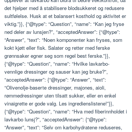
det hjelper med å stabilisere blodsukkeret og redusere
sultfølelse. Husk at et balansert kosthold og aktivitet er
viktig.”}}, {“@type”: “Question”, “name”: “Kan jeg fryse
ned deler av lunsjen?”, “acceptedAnswer”: {“@type”:
“Answer”, “text”: “Noen komponenter kan fryses, som
kokt kjøtt eller fisk. Salater og retter med ferske
grønnsaker egner seg som regel best ferske.”}},
{“@type”: “Question”, “name”: “Hvilke lavkarbo-
vennlige dressinger og sauser kan jeg bruke?”,
“acceptedAnswer”: {“@type”: “Answer”, “text”:
“Olivenolje-baserte dressinger, majones, aioli,
rømmedressinger uten tilsatt sukker, eller en enkel
vinaigrette er gode valg. Les ingredienslistene!”}},
{“@type”: “Question”, “name”: “Hva med fiberinnholdet i
lavkarbo lunsj?”, “acceptedAnswer”: {“@type”:
“Answer”, “text”: “Selv om karbohydratene reduseres,