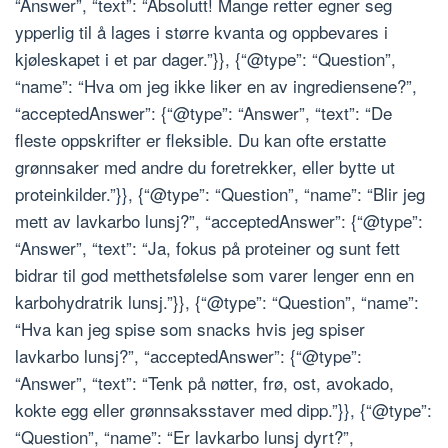
“Answer”, “text”: “Absolutt! Mange retter egner seg
ypperlig til å lages i større kvanta og oppbevares i
kjøleskapet i et par dager.”}}, {“@type”: “Question”,
“name”: “Hva om jeg ikke liker en av ingrediensene?”,
“acceptedAnswer”: {“@type”: “Answer”, “text”: “De
fleste oppskrifter er fleksible. Du kan ofte erstatte
grønnsaker med andre du foretrekker, eller bytte ut
proteinkilder.”}}, {“@type”: “Question”, “name”: “Blir jeg
mett av lavkarbo lunsj?”, “acceptedAnswer”: {“@type”:
“Answer”, “text”: “Ja, fokus på proteiner og sunt fett
bidrar til god metthetsfølelse som varer lenger enn en
karbohydratrik lunsj.”}}, {“@type”: “Question”, “name”:
“Hva kan jeg spise som snacks hvis jeg spiser
lavkarbo lunsj?”, “acceptedAnswer”: {“@type”:
“Answer”, “text”: “Tenk på nøtter, frø, ost, avokado,
kokte egg eller grønnsaksstaver med dipp.”}}, {“@type”:
“Question”, “name”: “Er lavkarbo lunsj dyrt?”,