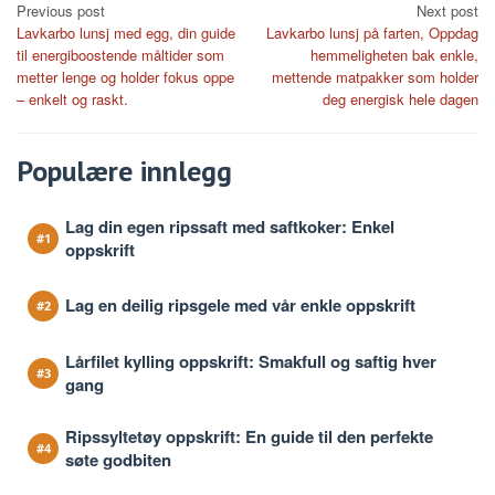
Post
Previous post
Next post
Lavkarbo lunsj med egg, din guide
Lavkarbo lunsj på farten, Oppdag
navigation
til energiboostende måltider som
hemmeligheten bak enkle,
metter lenge og holder fokus oppe
mettende matpakker som holder
– enkelt og raskt.
deg energisk hele dagen
Populære innlegg
Lag din egen ripssaft med saftkoker: Enkel
oppskrift
Lag en deilig ripsgele med vår enkle oppskrift
Lårfilet kylling oppskrift: Smakfull og saftig hver
gang
Ripssyltetøy oppskrift: En guide til den perfekte
søte godbiten