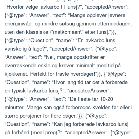
“Hvorfor velge lavkarbo til lunsj?”, “acceptedAnswer”:
{“@type”: “Answer”, “text”: “Mange opplever jevnere
energinivåer og mindre søtsug gjennom ettermiddagen,
uten den klassiske \”matkomaen\” etter lunsj.”}},
{“@type”: “Question”, “name”: “Er lavkarbo lunsj
vanskelig å lage?”, “acceptedAnswer”: {“@type”:
“Answer”, “text”: “Nei, mange oppskrifter er
overraskende enkle og krever minimalt med tid på
kjøkkenet. Perfekt for travle hverdager!”}}, {“@type”:
“Question”, “name”: “Hvor lang tid tar det å forberede
en typisk lavkarbo lunsj?”, “acceptedAnswer”:
{“@type”: “Answer”, “text”: “De fleste tar 10-20
minutter. Mange kan også forberedes kvelden før eller i
større porsjoner for flere dager.”}}, {“@type”:
“Question”, “name”: “Kan jeg forberede lavkarbo lunsj
på forhånd (meal prep)?”, “acceptedAnswer”: {“@type”: