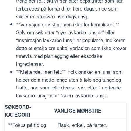
trend der folk aktivt ser etter oppskrifter som kan
forberedes på forhånd for flere dager, noe som
sikrer en stressfri hverdagslunsj.
**Variasjon er viktig, men ikke for komplisert:**
Selv om søk etter “nye lavkarbo lunsjer” eller
“inspirasjon lavkarbo lunsj” er populære, indikerer
dette et ønske om enkel variasjon som ikke krever
timevis med planlegging eller eksotiske
ingredienser.
**Mettende, men lett:** Folk ønsker en lunsj som
holder dem mette lenge uten å føle seg tunge og
trøtte, noe som reflekteres i søk etter “mettende
lavkarbo lunsj” eller “sunn lavkarbo lunsj.”
SØKEORD-
VANLIGE MØNSTRE
KATEGORI
**Fokus på tid og
Rask, enkel, på farten,