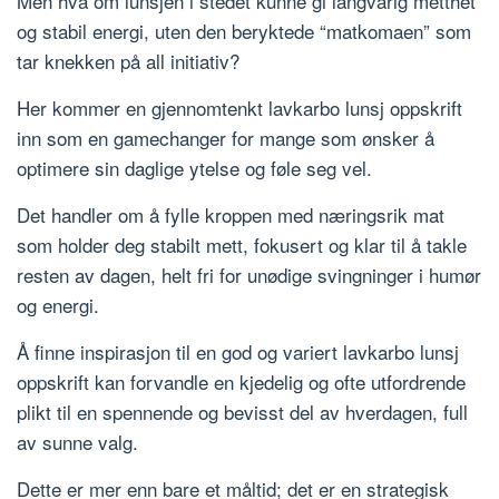
Men hva om lunsjen i stedet kunne gi langvarig metthet
og stabil energi, uten den beryktede “matkomaen” som
tar knekken på all initiativ?
Her kommer en gjennomtenkt lavkarbo lunsj oppskrift
inn som en gamechanger for mange som ønsker å
optimere sin daglige ytelse og føle seg vel.
Det handler om å fylle kroppen med næringsrik mat
som holder deg stabilt mett, fokusert og klar til å takle
resten av dagen, helt fri for unødige svingninger i humør
og energi.
Å finne inspirasjon til en god og variert lavkarbo lunsj
oppskrift kan forvandle en kjedelig og ofte utfordrende
plikt til en spennende og bevisst del av hverdagen, full
av sunne valg.
Dette er mer enn bare et måltid; det er en strategisk