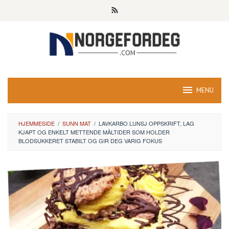
Skip
to
content
MENU
HJEMMESIDE
/
SUNN MAT
/
LAVKARBO LUNSJ OPPSKRIFT, LAG
KJAPT OG ENKELT METTENDE MÅLTIDER SOM HOLDER
BLODSUKKERET STABILT OG GIR DEG VARIG FOKUS