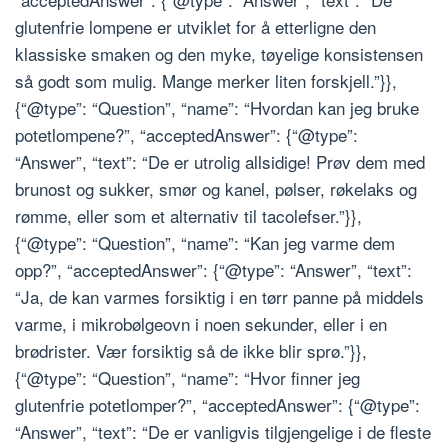
glutenfrie lompene er utviklet for å etterligne den
klassiske smaken og den myke, tøyelige konsistensen
så godt som mulig. Mange merker liten forskjell.”}},
{“@type”: “Question”, “name”: “Hvordan kan jeg bruke
potetlompene?”, “acceptedAnswer”: {“@type”:
“Answer”, “text”: “De er utrolig allsidige! Prøv dem med
brunost og sukker, smør og kanel, pølser, røkelaks og
rømme, eller som et alternativ til tacolefser.”}},
{“@type”: “Question”, “name”: “Kan jeg varme dem
opp?”, “acceptedAnswer”: {“@type”: “Answer”, “text”:
“Ja, de kan varmes forsiktig i en tørr panne på middels
varme, i mikrobølgeovn i noen sekunder, eller i en
brødrister. Vær forsiktig så de ikke blir sprø.”}},
{“@type”: “Question”, “name”: “Hvor finner jeg
glutenfrie potetlomper?”, “acceptedAnswer”: {“@type”:
“Answer”, “text”: “De er vanligvis tilgjengelige i de fleste