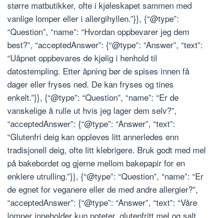
større matbutikker, ofte i kjøleskapet sammen med
vanlige lomper eller i allergihyllen.”}}, {“@type”:
“Question”, “name”: “Hvordan oppbevarer jeg dem
best?”, “acceptedAnswer”: {“@type”: “Answer”, “text”:
“Uåpnet oppbevares de kjølig i henhold til
datostempling. Etter åpning bør de spises innen få
dager eller fryses ned. De kan fryses og tines
enkelt.”}}, {“@type”: “Question”, “name”: “Er de
vanskelige å rulle ut hvis jeg lager dem selv?”,
“acceptedAnswer”: {“@type”: “Answer”, “text”:
“Glutenfri deig kan oppleves litt annerledes enn
tradisjonell deig, ofte litt klebrigere. Bruk godt med mel
på bakebordet og gjerne mellom bakepapir for en
enklere utrulling.”}}, {“@type”: “Question”, “name”: “Er
de egnet for veganere eller de med andre allergier?”,
“acceptedAnswer”: {“@type”: “Answer”, “text”: “Våre
lomper inneholder kun poteter, glutenfritt mel og salt.