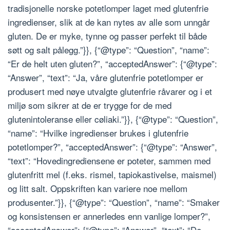
tradisjonelle norske potetlomper laget med glutenfrie
ingredienser, slik at de kan nytes av alle som unngår
gluten. De er myke, tynne og passer perfekt til både
søtt og salt pålegg.”}}, {“@type”: “Question”, “name”:
“Er de helt uten gluten?”, “acceptedAnswer”: {“@type”:
“Answer”, “text”: “Ja, våre glutenfrie potetlomper er
produsert med nøye utvalgte glutenfrie råvarer og i et
miljø som sikrer at de er trygge for de med
glutenintoleranse eller cøliaki.”}}, {“@type”: “Question”,
“name”: “Hvilke ingredienser brukes i glutenfrie
potetlomper?”, “acceptedAnswer”: {“@type”: “Answer”,
“text”: “Hovedingrediensene er poteter, sammen med
glutenfritt mel (f.eks. rismel, tapiokastivelse, maismel)
og litt salt. Oppskriften kan variere noe mellom
produsenter.”}}, {“@type”: “Question”, “name”: “Smaker
og konsistensen er annerledes enn vanlige lomper?”,
“acceptedAnswer”: {“@type”: “Answer”, “text”: “De