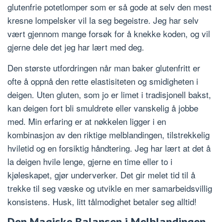
glutenfrie potetlomper som er så gode at selv den mest
kresne lompelsker vil la seg begeistre. Jeg har selv
vært gjennom mange forsøk for å knekke koden, og vil
gjerne dele det jeg har lært med deg.
Den største utfordringen når man baker glutenfritt er
ofte å oppnå den rette elastisiteten og smidigheten i
deigen. Uten gluten, som jo er limet i tradisjonell bakst,
kan deigen fort bli smuldrete eller vanskelig å jobbe
med. Min erfaring er at nøkkelen ligger i en
kombinasjon av den riktige melblandingen, tilstrekkelig
hviletid og en forsiktig håndtering. Jeg har lært at det å
la deigen hvile lenge, gjerne en time eller to i
kjøleskapet, gjør underverker. Det gir melet tid til å
trekke til seg væske og utvikle en mer samarbeidsvillig
konsistens. Husk, litt tålmodighet betaler seg alltid!
Den Magiske Balansen i Melblandingen