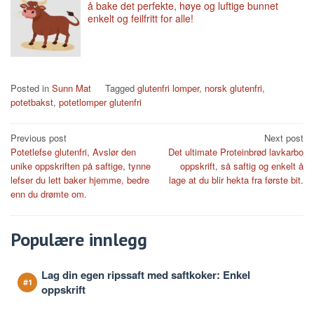
å bake det perfekte, høye og luftige bunnet
enkelt og feilfritt for alle!
Posted in
Sunn Mat
Tagged
glutenfri lomper
,
norsk glutenfri
,
potetbakst
,
potetlomper glutenfri
Post
Previous post
Next post
Potetlefse glutenfri, Avslør den
Det ultimate Proteinbrød lavkarbo
navigation
unike oppskriften på saftige, tynne
oppskrift, så saftig og enkelt å
lefser du lett baker hjemme, bedre
lage at du blir hekta fra første bit.
enn du drømte om.
Populære innlegg
Lag din egen ripssaft med saftkoker: Enkel
oppskrift