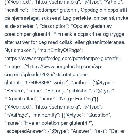
{“@context”: “https://schema.org”, “@type”: “Article”,
“headline”: “Potetlomper glutenfri, Oppdag din oppskrift
på hjemmelaget suksess! Lag perfekte lomper så myke
at de smelter “, “description”: “Opplev gleden av
potetlomper glutenfri! Finn enkle oppskrifter og trygge
alternativer for deg med cøliaki eller glutenintoleranse.
Nyt smaken!”, “mainEntityOfPage”:
“https://www.norgefordeg.com/potetlomper-glutenfri”,
“image”: [“https://www.norgefordeg.com/wp-
content/uploads/2025/10/potetlomper-
glutenfri_1759563981.webp”], “author”: {“@type”:
“Person”, “name”: “Editor”}, “publisher”: {“@type”:
“Organization”, “name”: “Norge For Deg”}}
{“@context”: “https://schema.org”, “@type”:
“FAQPage”, “mainEntity”: [{“@type”: “Question”,
“name”: “Hva er potetlomper glutenfri?”,
“acceptedAnswer”: {“@type”: “Answer”, “text”: “Det er