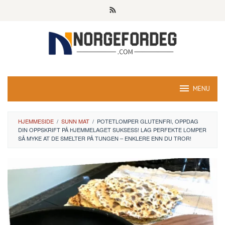
Skip
to
content
MENU
HJEMMESIDE
/
SUNN MAT
/
POTETLOMPER GLUTENFRI, OPPDAG
DIN OPPSKRIFT PÅ HJEMMELAGET SUKSESS! LAG PERFEKTE LOMPER
SÅ MYKE AT DE SMELTER PÅ TUNGEN – ENKLERE ENN DU TROR!