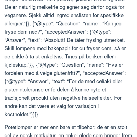
De er naturlig melkefrie og egner seg derfor også for
veganere. Sjekk alltid ingredienslisten for spesifikke
allergier.”}}, {“@type”: “Question”, “name”: “Kan jeg
fryse dem ned?”, “acceptedAnswer”: {“@type”:
“Answer”, “text”: “Absolutt! De tåler frysing utmerket.
Skill lompene med bakepapir før du fryser dem, så er
de enkle å ta ut enkeltvis. Tines på benken eller i
kjøleskap.”}}, {“@type”: “Question”, “name”: “Hva er
fordelen med å velge glutenfritt?”, “acceptedAnswer”:
{“@type”: “Answer”, “text”: “For de med cøliaki eller
glutenintoleranse er fordelen å kunne nyte et
tradisjonelt produkt uten negative helseeffekter. For
andre kan det være et valg for variasjon i
kostholdet.”}}]}
Potetlomper er mer enn bare et tilbehør; de er en stolt
del av norsk matkultur, en enkel glede som bringer frem