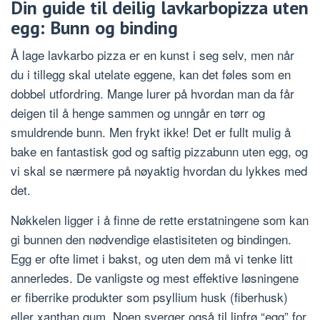
Din guide til deilig lavkarbopizza uten
egg: Bunn og binding
Å lage lavkarbo pizza er en kunst i seg selv, men når
du i tillegg skal utelate eggene, kan det føles som en
dobbel utfordring. Mange lurer på hvordan man da får
deigen til å henge sammen og unngår en tørr og
smuldrende bunn. Men frykt ikke! Det er fullt mulig å
bake en fantastisk god og saftig pizzabunn uten egg, og
vi skal se nærmere på nøyaktig hvordan du lykkes med
det.
Nøkkelen ligger i å finne de rette erstatningene som kan
gi bunnen den nødvendige elastisiteten og bindingen.
Egg er ofte limet i bakst, og uten dem må vi tenke litt
annerledes. De vanligste og mest effektive løsningene
er fiberrike produkter som psyllium husk (fiberhusk)
eller xanthan gum. Noen sverger også til linfrø “egg” for