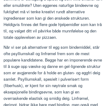
eller smuldrete? Uten eggenes naturlige bindeevne og
fuktighet må vi tenke kreativt rundt alternative
ingredienser som kan gi den ønskede strukturen.
Heldigvis finnes det flere gode hjelpemidler som kan trå
til, og valget ditt vil påvirke både munnfølelse og den
totale opplevelsen av pizzaen.
Når vi ser på alternativer til egg som bindemiddel, står
ofte psylliumskall og linfrømel frem som de mest
populære kandidatene. Begge har en imponerende evne
til å suge opp væske og danne en gel-lignende struktur
som er avgjørende for å holde en gluten- og eggfri deig
samlet. Psylliumskall, spesielt i pulverisert form
(fiberhusk), er kjent for sin nøytrale smak og
eksepsjonelle bindingsevne, som kan gi en
overraskende elastisk og smidig deig. Linfrømel,
derimot, bidrar ikke bare med binding, men også med