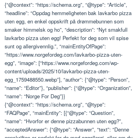
{“@context”: “https://schema.org”, “@type”: “Article”,
“headline”: “Oppdag hemmeligheten bak lavkarbo pizza
uten egg, en enkel oppskrift på drømmebunnen som
smaker himmelsk og ho”, “description”: “Nyt smakfull
lavkarbo pizza uten egg! Perfekt for deg som vil spise
sunt og allergivennlig.”, “mainEntityOfPage”:
“https://www.norgefordeg.com/lavkarbo-pizza-uten-
egg”, “image”: [“https://www.norgefordeg.com/wp-
content/uploads/2025/10/lavkarbo-pizza-uten-
egg_1759488550.webp”], “author”: {“@type”: “Person”,
“name”: “Editor”}, “publisher”: {“@type”: “Organization”,
“name”: “Norge For Deg”}}
{“@context”: “https://schema.org”, “@type”:
“FAQPage”, “mainEntity”: [{“@type”: “Question”,
“name”: “Hvorfor er denne pizzabunnen uten egg?”,
“acceptedAnswer”: {“@type”: “Answer”, “text”: “Denne
oppskriften er perfekt for de med eggallergi, eller om du