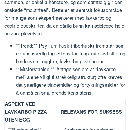
sammen, er enkel å håndtere, og som samtidig gir den
ønskede “mouthfeel”. Dette er et sentralt fokusområde
for mange som eksperimenterer med lavkarbo og
eggfrie oppskrifter, da en dårlig bunn kan ødelegge hele
pizzaopplevelsen.
**Trend:** Psyllium husk (fiberhusk) fremstår som
en uunnværlig ingrediens for å oppnå elastisitet og
bindeevne i eggfrie, lavkarbo pizzabunner.
**Misforståelse:** Antagelsen om at “lavkarbo
mel” alene vil gi tilstrekkelig struktur; ofte kreves
det ytterligere bindemidler og fortykningsmidler for
å unngå en smuldrende konsistens.
ASPEKT VED
LAVKARBO PIZZA
RELEVANS FOR SUKSESS
UTEN EGG
**Bindemidler**
Avgjørende for deigens