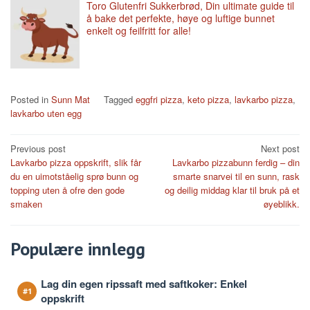
Toro Glutenfri Sukkerbrød, Din ultimate guide til
å bake det perfekte, høye og luftige bunnet
enkelt og feilfritt for alle!
Posted in
Sunn Mat
Tagged
eggfri pizza
,
keto pizza
,
lavkarbo pizza
,
lavkarbo uten egg
Post
Previous post
Next post
Lavkarbo pizza oppskrift, slik får
Lavkarbo pizzabunn ferdig – din
navigation
du en uimotståelig sprø bunn og
smarte snarvei til en sunn, rask
topping uten å ofre den gode
og deilig middag klar til bruk på et
smaken
øyeblikk.
Populære innlegg
Lag din egen ripssaft med saftkoker: Enkel
oppskrift