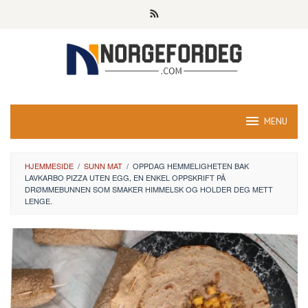
Skip
to
content
MENU
HJEMMESIDE
/
SUNN MAT
/
OPPDAG HEMMELIGHETEN BAK
LAVKARBO PIZZA UTEN EGG, EN ENKEL OPPSKRIFT PÅ
DRØMMEBUNNEN SOM SMAKER HIMMELSK OG HOLDER DEG METT
LENGE.