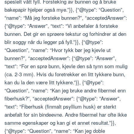
spesielt vått fyll. Forsteking av bunnen og å bruke
bakepapir hjelper også mye.”}}, {“@type”: “Question”,
“name”: “Må jeg forsteke bunnen?”, “acceptedAnswer”:
{“@type”: “Answer”, “text”: “Vi anbefaler å forsteke
bunnen. Det gir en sprøere tekstur og forhindrer at den
blir soggy når du legger på fyll.”}}, {“@type”:
“Question”, “name”: “Hvor tykk bør jeg kjevle ut
bunnen?”, “acceptedAnswer”: {“@type”: “Answer”,
“text”: “For en sprø bunn, kjevle den så tynn som mulig
(ca. 2-3 mm). Hvis du foretrekker en litt tykkere bunn,
kan du la den være litt tykkere.”}}, {“@type”:
“Question”, “name”: “Kan jeg bruke andre fibermel enn
fiberhusk?”, “acceptedAnswer”: {“@type”: “Answer”,
“text”: “Fiberhusk (finmalt psyllium husk) er sterkt
anbefalt for sin bindeevne. Andre fibermel har ofte ikke
samme egenskaper og kan gi et annet resultat.”}},
{“@type”: “Question”, “name”: “Kan jeg doble