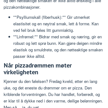
og den nøtteaktige smaken er ikke alltid ønskelig i alle
pizzakombinasjoner.
**Psylliumskall (fiberhusk):** Gir utmerket
elastisitet og en nøytral smak, lett å forme. Kan
ved feil bruk føles litt gummiaktig.
**Linfrømel:** Bidrar med smak og næring, gir en
robust og lett sprø bunn. Kan gjøre deigen mindre
elastisk og smuldrete, og den nøtteaktige smaken
passer ikke alltid.
Når pizzadrømmen møter
virkeligheten
Kjenner du den følelsen? Fredag kveld, etter en lang
uke, og det eneste du drømmer om er pizza. Den
kriblende forventningen. Du har handlet, forberedt, og
er klar til å dykke ned i den varme, deilige belønningen.
Men så… ja, du vet.