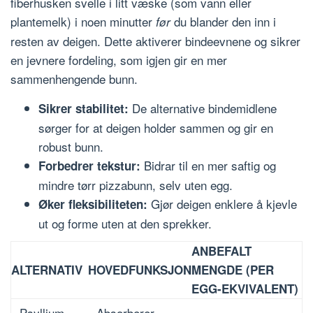
fiberhusken svelle i litt væske (som vann eller
plantemelk) i noen minutter
du blander den inn i
før
resten av deigen. Dette aktiverer bindeevnene og sikrer
en jevnere fordeling, som igjen gir en mer
sammenhengende bunn.
De alternative bindemidlene
Sikrer stabilitet:
sørger for at deigen holder sammen og gir en
robust bunn.
Bidrar til en mer saftig og
Forbedrer tekstur:
mindre tørr pizzabunn, selv uten egg.
Gjør deigen enklere å kjevle
Øker fleksibiliteten:
ut og forme uten at den sprekker.
ANBEFALT
ALTERNATIV
HOVEDFUNKSJON
MENGDE (PER
EGG-EKVIVALENT)
Psyllium
Absorberer