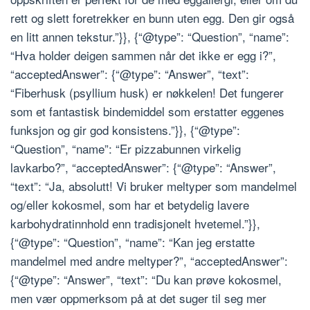
rett og slett foretrekker en bunn uten egg. Den gir også
en litt annen tekstur.”}}, {“@type”: “Question”, “name”:
“Hva holder deigen sammen når det ikke er egg i?”,
“acceptedAnswer”: {“@type”: “Answer”, “text”:
“Fiberhusk (psyllium husk) er nøkkelen! Det fungerer
som et fantastisk bindemiddel som erstatter eggenes
funksjon og gir god konsistens.”}}, {“@type”:
“Question”, “name”: “Er pizzabunnen virkelig
lavkarbo?”, “acceptedAnswer”: {“@type”: “Answer”,
“text”: “Ja, absolutt! Vi bruker meltyper som mandelmel
og/eller kokosmel, som har et betydelig lavere
karbohydratinnhold enn tradisjonelt hvetemel.”}},
{“@type”: “Question”, “name”: “Kan jeg erstatte
mandelmel med andre meltyper?”, “acceptedAnswer”:
{“@type”: “Answer”, “text”: “Du kan prøve kokosmel,
men vær oppmerksom på at det suger til seg mer