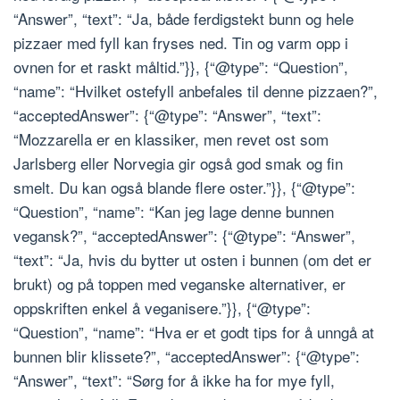
“Answer”, “text”: “Ja, både ferdigstekt bunn og hele
pizzaer med fyll kan fryses ned. Tin og varm opp i
ovnen for et raskt måltid.”}}, {“@type”: “Question”,
“name”: “Hvilket ostefyll anbefales til denne pizzaen?”,
“acceptedAnswer”: {“@type”: “Answer”, “text”:
“Mozzarella er en klassiker, men revet ost som
Jarlsberg eller Norvegia gir også god smak og fin
smelt. Du kan også blande flere oster.”}}, {“@type”:
“Question”, “name”: “Kan jeg lage denne bunnen
vegansk?”, “acceptedAnswer”: {“@type”: “Answer”,
“text”: “Ja, hvis du bytter ut osten i bunnen (om det er
brukt) og på toppen med veganske alternativer, er
oppskriften enkel å veganisere.”}}, {“@type”:
“Question”, “name”: “Hva er et godt tips for å unngå at
bunnen blir klissete?”, “acceptedAnswer”: {“@type”:
“Answer”, “text”: “Sørg for å ikke ha for mye fyll,