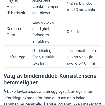
1-2 ss blandet
Husk
væske, skaper
med 3 ss væske
(Fiberhusk)
gel, binder
Emulgator, gir
Xanthan
smidighet,
0.5-1 ts
Gum
forhindrer
smuldring
Gir binding,
1 ss knuste linfrø
Linfrø “egg”
fiber, rustikk
+ 3 ss vann (la
tekstur
svelle 5-10 min)
Valg av bindemiddel: Konsistensens
hemmelighet
Å bake lavkarbopizza uten egg byr på en egen liten
utfordring: hvordan får man en bunn som holder
sammen, er behagelig å spise, og som ikke smaker tørt