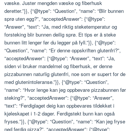
væske. Juster mengden væske og fiberhusk
deretter.”}}, {“@type”: “Question”, “name”: “Blir bunnen
sprø uten egg?”, “acceptedAnswer”: {“@type”:
“Answer”, “text”: “Ja, med riktig steketemperatur og
forsteking blir bunnen deilig sprø. Et tips er å steke
bunnen litt lenger før du legger på fyll.”}}, {“@type”:
“Question”, “name”: “Er denne oppskriften glutenfri?”,
“acceptedAnswer”: {“@type”: “Answer”, “text”: “Ja,
siden vi bruker mandelmel og fiberhusk, er denne
pizzabunnen naturlig glutenfri, noe som er supert for de
med glutenintoleranse.”}}, {“@type”: “Question”,
“name”: “Hvor lenge kan jeg oppbevare pizzabunnen før
steking?”, “acceptedAnswer”: {“@type”: “Answer”,
“text”: “Ferdiglaget deig kan oppbevares tildekket i
kjøleskapet i 1-2 dager. Ferdigstekt bunn kan også
fryses.”}}, {“@type”: “Question”, “name”: “Kan jeg fryse
ned ferdig pizza?”, “acceptedAnswer”: {“@type”: