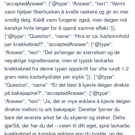
“acceptedAnswer”: {“@type”: “Answer”, “text”: “Varmt
vann hjelper fiberhusken å svelle raskere og gir en mer
smidig deig. Kaldt vann fungerer også, men deigen må
kanskje hvile lenger for å oppnå samme effekt.”}},
{“@type”: “Question”, “name”: “Hva er ca. karboinnhold
per knekkebrød?”, “acceptedAnswer”: {“@type”:
“Answer”, “text”: “Det avhenger av størrelsen og de
nøyaktige ingrediensene, men et typisk lavkarbo
knekkebrød fra denne typen oppskrift har ofte rundt 1-2
gram netto karbohydrater per stykk.”}}, {“@type”:
“Question”, “name”: “Er det best å kjevle deigen direkte
på bakepapiret?”, “acceptedAnswer”: {“@type”:
“Answer”, “text”: “Ja, det er mye enklere å kjevle deigen
direkte mellom to ark bakepapir. Deretter fjerner du
bare det øverste arket før du skjærer og steker. Dette
gjørSå, der har du det – veien til ditt eget, sprø lavkarbo
knekkebrød er kanskje enklere enn du trodde, og det