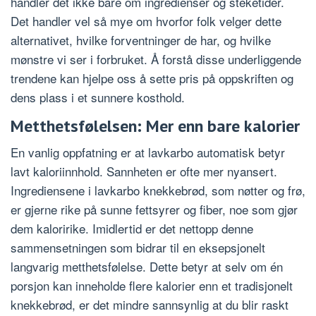
handler det ikke bare om ingredienser og steketider.
Det handler vel så mye om hvorfor folk velger dette
alternativet, hvilke forventninger de har, og hvilke
mønstre vi ser i forbruket. Å forstå disse underliggende
trendene kan hjelpe oss å sette pris på oppskriften og
dens plass i et sunnere kosthold.
Metthetsfølelsen: Mer enn bare kalorier
En vanlig oppfatning er at lavkarbo automatisk betyr
lavt kaloriinnhold. Sannheten er ofte mer nyansert.
Ingrediensene i lavkarbo knekkebrød, som nøtter og frø,
er gjerne rike på sunne fettsyrer og fiber, noe som gjør
dem kaloririke. Imidlertid er det nettopp denne
sammensetningen som bidrar til en eksepsjonelt
langvarig metthetsfølelse. Dette betyr at selv om én
porsjon kan inneholde flere kalorier enn et tradisjonelt
knekkebrød, er det mindre sannsynlig at du blir raskt