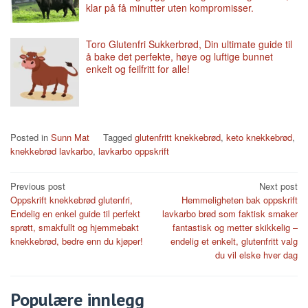
klar på få minutter uten kompromisser.
Toro Glutenfri Sukkerbrød, Din ultimate guide til
å bake det perfekte, høye og luftige bunnet
enkelt og feilfritt for alle!
Posted in
Sunn Mat
Tagged
glutenfritt knekkebrød
,
keto knekkebrød
,
knekkebrød lavkarbo
,
lavkarbo oppskrift
Post
Previous post
Next post
Oppskrift knekkebrød glutenfri,
Hemmeligheten bak oppskrift
navigation
Endelig en enkel guide til perfekt
lavkarbo brød som faktisk smaker
sprøtt, smakfullt og hjemmebakt
fantastisk og metter skikkelig –
knekkebrød, bedre enn du kjøper!
endelig et enkelt, glutenfritt valg
du vil elske hver dag
Populære innlegg