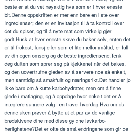
beste er at du vet nøyaktig hva som er i hver eneste
bit.Denne oppskriften er mer enn bare en liste over
ingredienser; den er en invitasjon til å ta kontroll over
det du spiser, og til å nyte mat som virkelig gjør
godt.Husk at hver eneste skive du baker selv, enten det
er til frokost, lunsj eller som et lite mellommåltid, er full
av din egen omsorg og de beste ingrediensene.Tenk
deg duften som sprer seg på kjøkkenet når det bakes,
og den uovertrufne gleden av å servere noe så enkelt,
men samtidig så smakfullt og næringsrikt.Det handler jo
ikke bare om å kutte karbohydrater, men om å finne
glede i matlaging, og å oppdage hvor enkelt det er å
integrere sunnere valg i en travel hverdag.Hva om du
denne uken prøver å bytte ut et par av de vanlige
brødskivene dine med disse gyldne lavkarbo-
herlighetene?Det er ofte de små endringene som gir de