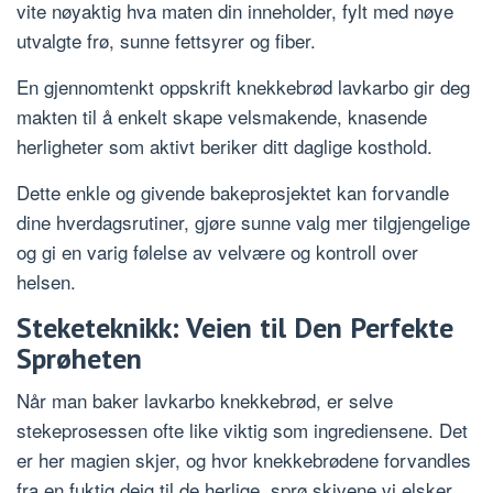
vite nøyaktig hva maten din inneholder, fylt med nøye
utvalgte frø, sunne fettsyrer og fiber.
En gjennomtenkt oppskrift knekkebrød lavkarbo gir deg
makten til å enkelt skape velsmakende, knasende
herligheter som aktivt beriker ditt daglige kosthold.
Dette enkle og givende bakeprosjektet kan forvandle
dine hverdagsrutiner, gjøre sunne valg mer tilgjengelige
og gi en varig følelse av velvære og kontroll over
helsen.
Steketeknikk: Veien til Den Perfekte
Sprøheten
Når man baker lavkarbo knekkebrød, er selve
stekeprosessen ofte like viktig som ingrediensene. Det
er her magien skjer, og hvor knekkebrødene forvandles
fra en fuktig deig til de herlige, sprø skivene vi elsker.