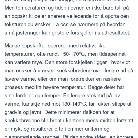
Men temperaturen og tiden i ovnen er ikke bare tall på
en oppskrift; de er snarere veiledende for å oppnå den
teksturen du ønsker. La oss se nærmere på hvordan
små justeringer kan gi store forskjeller i sluttresultatet.
Mange oppskrifter opererer med relativt like
temperaturer, ofte rundt 150-170°C, men tidsspennet
kan variere mye. Den store forskjellen ligger i hvorvidt
man ønsker å «tørke» knekkebrødene over lengre tid på
lavere varme, eller om man foretrekker en raskere
prosess med litt høyere temperatur. Begge deler har
sine fordeler og ulemper. En lengre steketid på lav
varme, kanskje ned mot 130-140°C, lar fukten slippe ut
gradvis og jevnt. Dette minimerer risikoen for at
knekkebrødene blir brent i kantene mens midten fortsatt
er myk, og resulterer ofte i en mer uniform og
gjennomgående sprøhet. På den andre siden, en kortere