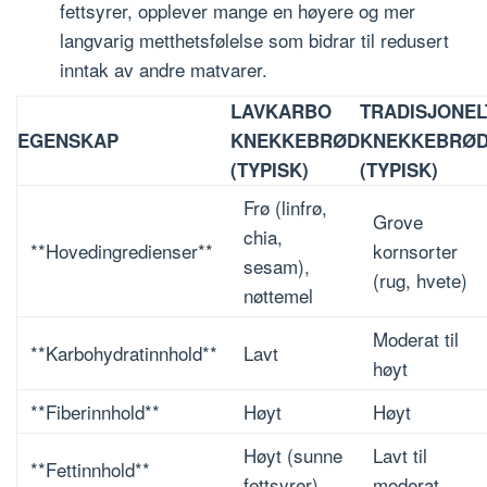
fettsyrer, opplever mange en høyere og mer
langvarig metthetsfølelse som bidrar til redusert
inntak av andre matvarer.
LAVKARBO
TRADISJONEL
EGENSKAP
KNEKKEBRØD
KNEKKEBRØ
(TYPISK)
(TYPISK)
Frø (linfrø,
Grove
chia,
**Hovedingredienser**
kornsorter
sesam),
(rug, hvete)
nøttemel
Moderat til
**Karbohydratinnhold**
Lavt
høyt
**Fiberinnhold**
Høyt
Høyt
Høyt (sunne
Lavt til
**Fettinnhold**
fettsyrer)
moderat