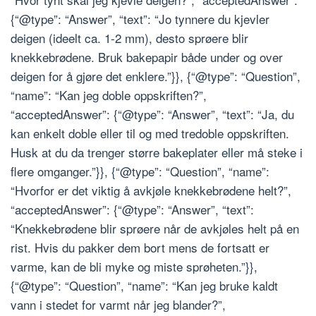
{“@type”: “Answer”, “text”: “Jo tynnere du kjevler
deigen (ideelt ca. 1-2 mm), desto sprøere blir
knekkebrødene. Bruk bakepapir både under og over
deigen for å gjøre det enklere.”}}, {“@type”: “Question”,
“name”: “Kan jeg doble oppskriften?”,
“acceptedAnswer”: {“@type”: “Answer”, “text”: “Ja, du
kan enkelt doble eller til og med tredoble oppskriften.
Husk at du da trenger større bakeplater eller må steke i
flere omganger.”}}, {“@type”: “Question”, “name”:
“Hvorfor er det viktig å avkjøle knekkebrødene helt?”,
“acceptedAnswer”: {“@type”: “Answer”, “text”:
“Knekkebrødene blir sprøere når de avkjøles helt på en
rist. Hvis du pakker dem bort mens de fortsatt er
varme, kan de bli myke og miste sprøheten.”}},
{“@type”: “Question”, “name”: “Kan jeg bruke kaldt
vann i stedet for varmt når jeg blander?”,