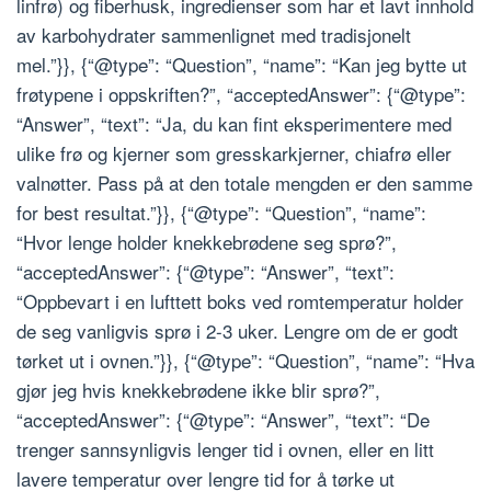
linfrø) og fiberhusk, ingredienser som har et lavt innhold
av karbohydrater sammenlignet med tradisjonelt
mel.”}}, {“@type”: “Question”, “name”: “Kan jeg bytte ut
frøtypene i oppskriften?”, “acceptedAnswer”: {“@type”:
“Answer”, “text”: “Ja, du kan fint eksperimentere med
ulike frø og kjerner som gresskarkjerner, chiafrø eller
valnøtter. Pass på at den totale mengden er den samme
for best resultat.”}}, {“@type”: “Question”, “name”:
“Hvor lenge holder knekkebrødene seg sprø?”,
“acceptedAnswer”: {“@type”: “Answer”, “text”:
“Oppbevart i en lufttett boks ved romtemperatur holder
de seg vanligvis sprø i 2-3 uker. Lengre om de er godt
tørket ut i ovnen.”}}, {“@type”: “Question”, “name”: “Hva
gjør jeg hvis knekkebrødene ikke blir sprø?”,
“acceptedAnswer”: {“@type”: “Answer”, “text”: “De
trenger sannsynligvis lenger tid i ovnen, eller en litt
lavere temperatur over lengre tid for å tørke ut