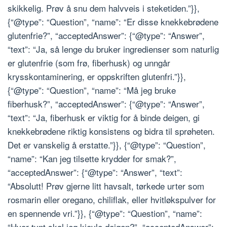
skikkelig. Prøv å snu dem halvveis i steketiden.”}},
{“@type”: “Question”, “name”: “Er disse knekkebrødene
glutenfrie?”, “acceptedAnswer”: {“@type”: “Answer”,
“text”: “Ja, så lenge du bruker ingredienser som naturlig
er glutenfrie (som frø, fiberhusk) og unngår
krysskontaminering, er oppskriften glutenfri.”}},
{“@type”: “Question”, “name”: “Må jeg bruke
fiberhusk?”, “acceptedAnswer”: {“@type”: “Answer”,
“text”: “Ja, fiberhusk er viktig for å binde deigen, gi
knekkebrødene riktig konsistens og bidra til sprøheten.
Det er vanskelig å erstatte.”}}, {“@type”: “Question”,
“name”: “Kan jeg tilsette krydder for smak?”,
“acceptedAnswer”: {“@type”: “Answer”, “text”:
“Absolutt! Prøv gjerne litt havsalt, tørkede urter som
rosmarin eller oregano, chiliflak, eller hvitløkspulver for
en spennende vri.”}}, {“@type”: “Question”, “name”:
“Hvor tynt skal jeg kjevle deigen?”, “acceptedAnswer”: