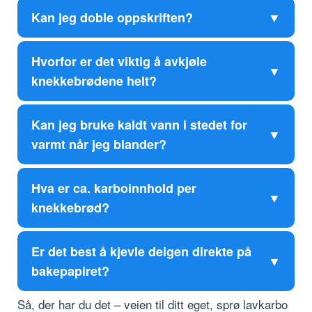
Kan jeg doble oppskriften?
Hvorfor er det viktig å avkjøle
knekkebrødene helt?
Kan jeg bruke kaldt vann i stedet for
varmt når jeg blander?
Hva er ca. karboinnhold per
knekkebrød?
Er det best å kjevle deigen direkte på
bakepapiret?
Så, der har du det – veien til ditt eget, sprø lavkarbo