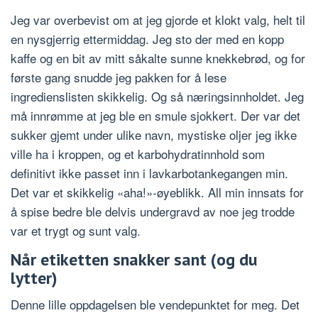
Jeg var overbevist om at jeg gjorde et klokt valg, helt til
en nysgjerrig ettermiddag. Jeg sto der med en kopp
kaffe og en bit av mitt såkalte sunne knekkebrød, og for
første gang snudde jeg pakken for å lese
ingredienslisten skikkelig. Og så næringsinnholdet. Jeg
må innrømme at jeg ble en smule sjokkert. Der var det
sukker gjemt under ulike navn, mystiske oljer jeg ikke
ville ha i kroppen, og et karbohydratinnhold som
definitivt ikke passet inn i lavkarbotankegangen min.
Det var et skikkelig «aha!»-øyeblikk. All min innsats for
å spise bedre ble delvis undergravd av noe jeg trodde
var et trygt og sunt valg.
Når etiketten snakker sant (og du
lytter)
Denne lille oppdagelsen ble vendepunktet for meg. Det