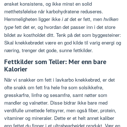
ønsket konsistens, og ikke minst en solid
metthetsfølelse når karbohydratene reduseres.
Hemmeligheten ligger ikke
det er fett, men
i at
hvilken
fett det er, og hvordan det passer inn i det store
type
bildet av kostholdet ditt. Tenk på det som byggesteiner:
Skal knekkebrødet være en god kilde til varig energi og
næring, trenger det gode, sunne fettkilder.
Fettkilder som Teller: Mer enn bare
Kalorier
Når vi snakker om fett i lavkarbo knekkebrød, er det
ofte snakk om fett fra hele frø som solsikkefrø,
gresskarfrø, linfrø og sesamfrø, samt nøtter som
mandler og valnøtter. Disse bidrar ikke bare med
verdifulle umettede fettsyrer, men også fiber, protein,
vitaminer og mineraler. Dette er et helt annet kaliber
enn fettet du finner i et ultrabearbeidet produkt. Vær en