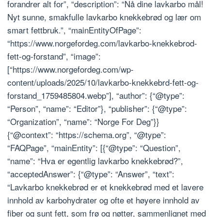
forandrer alt for”, “description”: “Nå dine lavkarbo mål!
Nyt sunne, smakfulle lavkarbo knekkebrød og lær om
smart fettbruk.”, “mainEntityOfPage”:
“https://www.norgefordeg.com/lavkarbo-knekkebrod-
fett-og-forstand”, “image”:
[“https://www.norgefordeg.com/wp-
content/uploads/2025/10/lavkarbo-knekkebrd-fett-og-
forstand_1759485804.webp”], “author”: {“@type”:
“Person”, “name”: “Editor”}, “publisher”: {“@type”:
“Organization”, “name”: “Norge For Deg”}}
{“@context”: “https://schema.org”, “@type”:
“FAQPage”, “mainEntity”: [{“@type”: “Question”,
“name”: “Hva er egentlig lavkarbo knekkebrød?”,
“acceptedAnswer”: {“@type”: “Answer”, “text”:
“Lavkarbo knekkebrød er et knekkebrød med et lavere
innhold av karbohydrater og ofte et høyere innhold av
fiber og sunt fett, som frø og nøtter, sammenlignet med