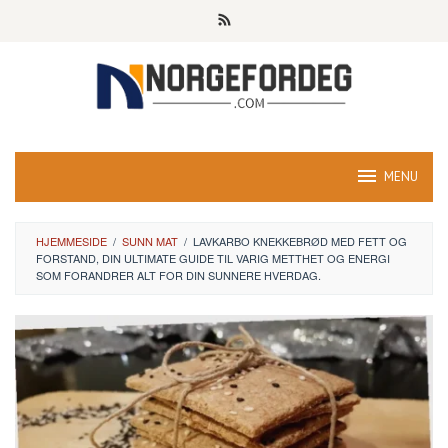
Skip
to
content
MENU
HJEMMESIDE
/
SUNN MAT
/
LAVKARBO KNEKKEBRØD MED FETT OG
FORSTAND, DIN ULTIMATE GUIDE TIL VARIG METTHET OG ENERGI
SOM FORANDRER ALT FOR DIN SUNNERE HVERDAG.