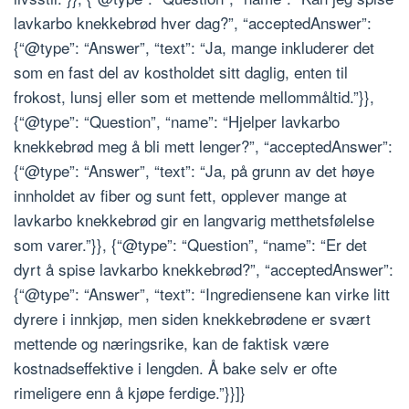
lavkarbo knekkebrød hver dag?”, “acceptedAnswer”:
{“@type”: “Answer”, “text”: “Ja, mange inkluderer det
som en fast del av kostholdet sitt daglig, enten til
frokost, lunsj eller som et mettende mellommåltid.”}},
{“@type”: “Question”, “name”: “Hjelper lavkarbo
knekkebrød meg å bli mett lenger?”, “acceptedAnswer”:
{“@type”: “Answer”, “text”: “Ja, på grunn av det høye
innholdet av fiber og sunt fett, opplever mange at
lavkarbo knekkebrød gir en langvarig metthetsfølelse
som varer.”}}, {“@type”: “Question”, “name”: “Er det
dyrt å spise lavkarbo knekkebrød?”, “acceptedAnswer”:
{“@type”: “Answer”, “text”: “Ingrediensene kan virke litt
dyrere i innkjøp, men siden knekkebrødene er svært
mettende og næringsrike, kan de faktisk være
kostnadseffektive i lengden. Å bake selv er ofte
rimeligere enn å kjøpe ferdige.”}}]}