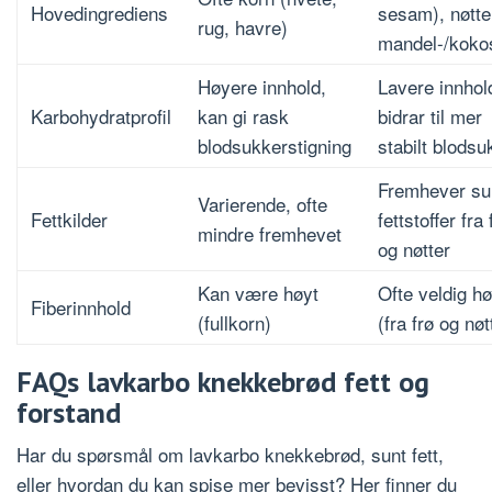
Hovedingrediens
sesam), nøtte
rug, havre)
mandel-/koko
Høyere innhold,
Lavere innhol
Karbohydratprofil
kan gi rask
bidrar til mer
blodsukkerstigning
stabilt blodsu
Fremhever su
Varierende, ofte
Fettkilder
fettstoffer fra 
mindre fremhevet
og nøtter
Kan være høyt
Ofte veldig hø
Fiberinnhold
(fullkorn)
(fra frø og nøt
FAQs lavkarbo knekkebrød fett og
forstand
Har du spørsmål om lavkarbo knekkebrød, sunt fett,
eller hvordan du kan spise mer bevisst? Her finner du