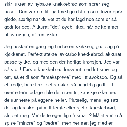
slår lukten av nybakte knekkebrød som sprer seg i
huset. Den varme, litt nøtteaktige duften som lover sprø
glede, særlig når du vet at du har lagd noe som er så
godt for deg. Akkurat *det* øyeblikket, når de kommer
ut av ovnen, er ren lykke.
Jeg husker en gang jeg hadde en skikkelig god dag på
kjøkkenet. Perfekt stekte lavkarbo knekkebrød, akkurat
passe tykke, og med den der herlige krønsjen. Jeg var
så stolt! Første knekkebrød forsvant med litt smør og
ost, så et til som “smaksprøve” med litt avokado. Og så
et tredje, bare fordi det smakte så uendelig godt. Ut
over ettermiddagen ble det noen til, kanskje ikke med
de sunneste påleggene heller. Plutselig, mens jeg satt
der og knasket på mitt femte eller sjette knekkebrød,
slo det meg: Var dette egentlig så smart? Målet var jo å
spise *mindre* og *bedre*, men her satt jeg med en