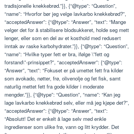
tradisjonelle knekkebrød.”}}, {“@type”: “Question”,
“name”: “Hvorfor bør jeg velge lavkarbo knekkebrød?”,
“acceptedAnswer”: {“@type”: “Answer”, “text”: “Mange
velger det for å stabilisere blodsukkeret, holde seg mett
lenger, eller som en del av et kosthold med redusert
inntak av raske karbohydrater.”}}, {“@type”: “Question”,
“name”: “Hvilke typer fett er bra, ifølge \”fett og
forstand\”-prinsippet?”, “acceptedAnswer”: {“@type”:
“Answer”, “text”: “Fokuset er på umettet fett fra kilder
som avokado, nøtter, frø, olivenolje og fet fisk, samt
naturlig mettet fett fra gode kilder i moderate
mengder.”}}, {“@type”: “Question”, “name”: “Kan jeg
lage lavkarbo knekkebrød selv, eller må jeg kjøpe det?”,
“acceptedAnswer”: {“@type”: “Answer”, “text”:
“Absolutt! Det er enkelt å lage selv med enkle
ingredienser som ulike frø, vann og litt krydder. Det