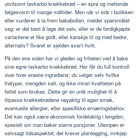
utvilsomt lavkarbo knekkebrød – en sprø og mettende
følgesvenn til mange måltider. Men når vi står i butikken
eller vurderer å ta frem bakebollen, melder spørsmålet
seg: er det best å lage det selv, eller er de ferdigkjøpte
variantene et like godt, eller kanskje til og med bedre,
alternativ? Svaret er sjelden svart-hvitt.
På den ene siden har vi gleden og friheten ved å bake
sine egne lavkarbo knekkebrød. Her får du full kontroll
over hver eneste ingrediens; du velger selv hvilke
frøtyper, mengden salt, og ikke minst kvaliteten på
fettet som brukes. Dette gir en unik mulighet til å
tilpasse knekkebrødene nøyaktig til egen smak,
eventuelle allergier, eller spesifikke ernæringsbehov.
Det kan også være økonomisk fordelaktig i lengden,
spesielt om man baker større porsjoner. Ulempen er
selvsagt tidsaspektet; det krever planlegging, innkjøp