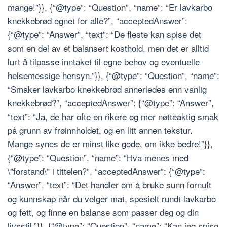
mange!”}}, {“@type”: “Question”, “name”: “Er lavkarbo
knekkebrød egnet for alle?”, “acceptedAnswer”:
{“@type”: “Answer”, “text”: “De fleste kan spise det
som en del av et balansert kosthold, men det er alltid
lurt å tilpasse inntaket til egne behov og eventuelle
helsemessige hensyn.”}}, {“@type”: “Question”, “name”:
“Smaker lavkarbo knekkebrød annerledes enn vanlig
knekkebrød?”, “acceptedAnswer”: {“@type”: “Answer”,
“text”: “Ja, de har ofte en rikere og mer nøtteaktig smak
på grunn av frøinnholdet, og en litt annen tekstur.
Mange synes de er minst like gode, om ikke bedre!”}},
{“@type”: “Question”, “name”: “Hva menes med
\”forstand\” i tittelen?”, “acceptedAnswer”: {“@type”:
“Answer”, “text”: “Det handler om å bruke sunn fornuft
og kunnskap når du velger mat, spesielt rundt lavkarbo
og fett, og finne en balanse som passer deg og din
livsstil.”}}, {“@type”: “Question”, “name”: “Kan jeg spise