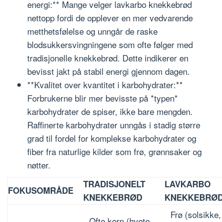
energi:** Mange velger lavkarbo knekkebrød
nettopp fordi de opplever en mer vedvarende
metthetsfølelse og unngår de raske
blodsukkersvingningene som ofte følger med
tradisjonelle knekkebrød. Dette indikerer en
bevisst jakt på stabil energi gjennom dagen.
**Kvalitet over kvantitet i karbohydrater:**
Forbrukerne blir mer bevisste på *typen*
karbohydrater de spiser, ikke bare mengden.
Raffinerte karbohydrater unngås i stadig større
grad til fordel for komplekse karbohydrater og
fiber fra naturlige kilder som frø, grønnsaker og
nøtter.
TRADISJONELT
LAVKARBO
FOKUSOMRÅDE
KNEKKEBRØD
KNEKKEBRØ
Frø (solsikke, 
Ofte korn (hvete,