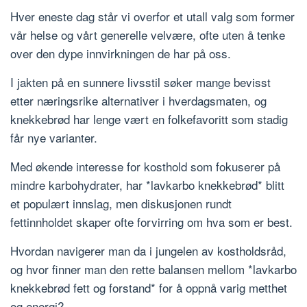
Hver eneste dag står vi overfor et utall valg som former
vår helse og vårt generelle velvære, ofte uten å tenke
over den dype innvirkningen de har på oss.
I jakten på en sunnere livsstil søker mange bevisst
etter næringsrike alternativer i hverdagsmaten, og
knekkebrød har lenge vært en folkefavoritt som stadig
får nye varianter.
Med økende interesse for kosthold som fokuserer på
mindre karbohydrater, har *lavkarbo knekkebrød* blitt
et populært innslag, men diskusjonen rundt
fettinnholdet skaper ofte forvirring om hva som er best.
Hvordan navigerer man da i jungelen av kostholdsråd,
og hvor finner man den rette balansen mellom *lavkarbo
knekkebrød fett og forstand* for å oppnå varig metthet
og energi?