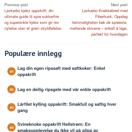
Post
Previous post
Next post
Lavkarbo kjeks oppskrift, din
Lavkarbo Knekkebrød med
navigation
ultimate guide til sprø sukkerfrie
Fiberhusk, Oppdag
og superenkle kjeks som gir ren
hemmeligheten bak de sprøeste,
nytelse uten et gram skyldfølelse.
mettende skivene – enkelt å lage,
perfekt for hverdagen
Populære innlegg
Lag din egen ripssaft med saftkoker: Enkel
oppskrift
Lag en deilig ripsgele med vår enkle oppskrift
Lårfilet kylling oppskrift: Smakfull og saftig hver
gang
Svineknoke oppskrift Hellstrøm: En
smaksopplevelse du ikke vil gå glipp av