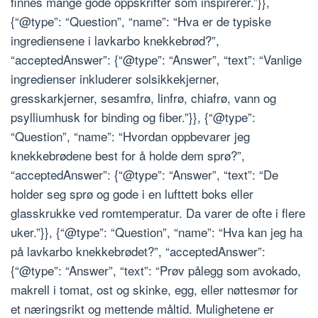
finnes mange gode oppskrifter som inspirerer.”}},
{“@type”: “Question”, “name”: “Hva er de typiske
ingrediensene i lavkarbo knekkebrød?”,
“acceptedAnswer”: {“@type”: “Answer”, “text”: “Vanlige
ingredienser inkluderer solsikkekjerner,
gresskarkjerner, sesamfrø, linfrø, chiafrø, vann og
psylliumhusk for binding og fiber.”}}, {“@type”:
“Question”, “name”: “Hvordan oppbevarer jeg
knekkebrødene best for å holde dem sprø?”,
“acceptedAnswer”: {“@type”: “Answer”, “text”: “De
holder seg sprø og gode i en lufttett boks eller
glasskrukke ved romtemperatur. Da varer de ofte i flere
uker.”}}, {“@type”: “Question”, “name”: “Hva kan jeg ha
på lavkarbo knekkebrødet?”, “acceptedAnswer”:
{“@type”: “Answer”, “text”: “Prøv pålegg som avokado,
makrell i tomat, ost og skinke, egg, eller nøttesmør for
et næringsrikt og mettende måltid. Mulighetene er