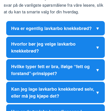
svar på de vanligste spørsmålene fra våre lesere, slik
at du kan ta smarte valg for din hverdag.
Hva er egentlig lavkarbo knekkebrød?
Hvorfor bør jeg velge lavkarbo
knekkebrød?
Hvilke typer fett er bra, ifølge “fett og
forstand”-prinsippet?
Kan jeg lage lavkarbo knekkebrød selv,
eller må jeg kjøpe det?