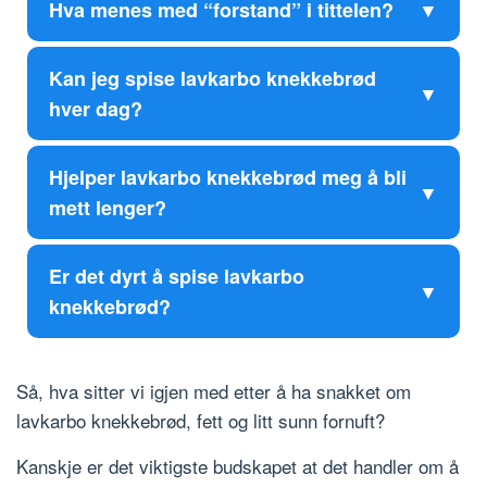
Hva menes med “forstand” i tittelen?
Kan jeg spise lavkarbo knekkebrød
hver dag?
Hjelper lavkarbo knekkebrød meg å bli
mett lenger?
Er det dyrt å spise lavkarbo
knekkebrød?
Så, hva sitter vi igjen med etter å ha snakket om
lavkarbo knekkebrød, fett og litt sunn fornuft?
Kanskje er det viktigste budskapet at det handler om å