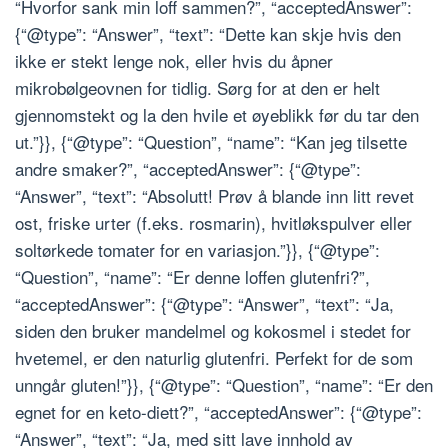
“Hvorfor sank min loff sammen?”, “acceptedAnswer”:
{“@type”: “Answer”, “text”: “Dette kan skje hvis den
ikke er stekt lenge nok, eller hvis du åpner
mikrobølgeovnen for tidlig. Sørg for at den er helt
gjennomstekt og la den hvile et øyeblikk før du tar den
ut.”}}, {“@type”: “Question”, “name”: “Kan jeg tilsette
andre smaker?”, “acceptedAnswer”: {“@type”:
“Answer”, “text”: “Absolutt! Prøv å blande inn litt revet
ost, friske urter (f.eks. rosmarin), hvitløkspulver eller
soltørkede tomater for en variasjon.”}}, {“@type”:
“Question”, “name”: “Er denne loffen glutenfri?”,
“acceptedAnswer”: {“@type”: “Answer”, “text”: “Ja,
siden den bruker mandelmel og kokosmel i stedet for
hvetemel, er den naturlig glutenfri. Perfekt for de som
unngår gluten!”}}, {“@type”: “Question”, “name”: “Er den
egnet for en keto-diett?”, “acceptedAnswer”: {“@type”:
“Answer”, “text”: “Ja, med sitt lave innhold av