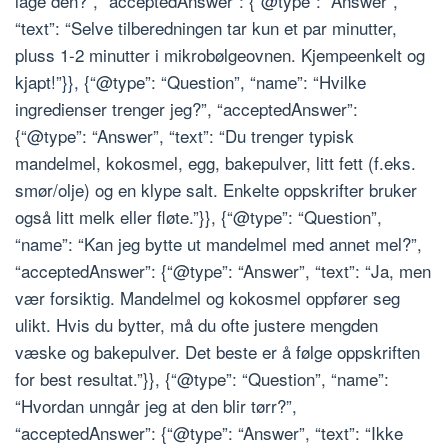
lage den?”, “acceptedAnswer”: {“@type”: “Answer”,
“text”: “Selve tilberedningen tar kun et par minutter,
pluss 1-2 minutter i mikrobølgeovnen. Kjempeenkelt og
kjapt!”}}, {“@type”: “Question”, “name”: “Hvilke
ingredienser trenger jeg?”, “acceptedAnswer”:
{“@type”: “Answer”, “text”: “Du trenger typisk
mandelmel, kokosmel, egg, bakepulver, litt fett (f.eks.
smør/olje) og en klype salt. Enkelte oppskrifter bruker
også litt melk eller fløte.”}}, {“@type”: “Question”,
“name”: “Kan jeg bytte ut mandelmel med annet mel?”,
“acceptedAnswer”: {“@type”: “Answer”, “text”: “Ja, men
vær forsiktig. Mandelmel og kokosmel oppfører seg
ulikt. Hvis du bytter, må du ofte justere mengden
væske og bakepulver. Det beste er å følge oppskriften
for best resultat.”}}, {“@type”: “Question”, “name”:
“Hvordan unngår jeg at den blir tørr?”,
“acceptedAnswer”: {“@type”: “Answer”, “text”: “Ikke