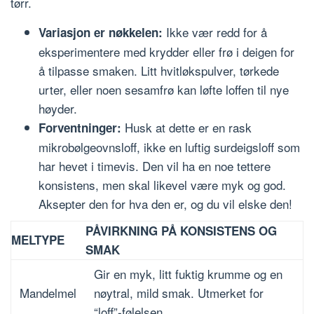
tørr.
Ikke vær redd for å
Variasjon er nøkkelen:
eksperimentere med krydder eller frø i deigen for
å tilpasse smaken. Litt hvitløkspulver, tørkede
urter, eller noen sesamfrø kan løfte loffen til nye
høyder.
Husk at dette er en rask
Forventninger:
mikrobølgeovnsloff, ikke en luftig surdeigsloff som
har hevet i timevis. Den vil ha en noe tettere
konsistens, men skal likevel være myk og god.
Aksepter den for hva den er, og du vil elske den!
PÅVIRKNING PÅ KONSISTENS OG
MELTYPE
SMAK
Gir en myk, litt fuktig krumme og en
Mandelmel
nøytral, mild smak. Utmerket for
“loff”-følelsen.