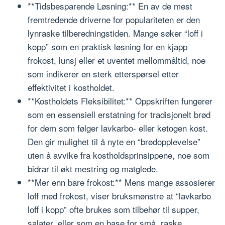
**Tidsbesparende Løsning:** En av de mest
fremtredende driverne for populariteten er den
lynraske tilberedningstiden. Mange søker “loff i
kopp” som en praktisk løsning for en kjapp
frokost, lunsj eller et uventet mellommåltid, noe
som indikerer en sterk etterspørsel etter
effektivitet i kostholdet.
**Kostholdets Fleksibilitet:** Oppskriften fungerer
som en essensiell erstatning for tradisjonelt brød
for dem som følger lavkarbo- eller ketogen kost.
Den gir mulighet til å nyte en “brødopplevelse”
uten å avvike fra kostholdsprinsippene, noe som
bidrar til økt mestring og matglede.
**Mer enn bare frokost:** Mens mange assosierer
loff med frokost, viser bruksmønstre at “lavkarbo
loff i kopp” ofte brukes som tilbehør til supper,
salater, eller som en base for små, raske