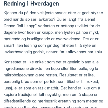
Redning i Hverdagen
Kjenner du på den velkjente savnet etter et godt stykke
brød når du spiser lavkarbo? Du er langt ifra alene!
Denne “loff i kopp”-varianten er nettopp utviklet for de
dagene hvor tiden er knapp, men lysten på noe mykt,
mettende og brødlignende er overveldende. Det er en
smart liten løsning som gir deg friheten til å nyte en
lavkarbovennlig godbit, nesten før kaffevannet har kokt.
Konseptet er like enkelt som det er genialt: bland alle
ingrediensene direkte i en kopp eller liten bolle, og la
mikrobølgeovnen gjøre resten. Resultatet er et lite,
personlig brød som er perfekt som tilbehør til frokost,
lunsj, eller som en rask matbit. Det handler ikke om å
kopiere tradisjonell loff nøyaktig, men om å skape en
tilfredsstillende og næringsrik erstatning som metter og
smaker godt – uten unødvendige karbohydrater. Her