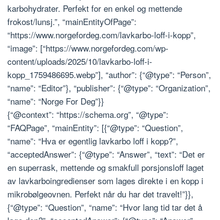
karbohydrater. Perfekt for en enkel og mettende
frokost/lunsj.”, “mainEntityOfPage”:
“https://www.norgefordeg.com/lavkarbo-loff-i-kopp”,
“image”: [“https://www.norgefordeg.com/wp-
content/uploads/2025/10/lavkarbo-loff-i-
kopp_1759486695.webp”], “author”: {“@type”: “Person”,
“name”: “Editor”}, “publisher”: {“@type”: “Organization”,
“name”: “Norge For Deg”}}
{“@context”: “https://schema.org”, “@type”:
“FAQPage”, “mainEntity”: [{“@type”: “Question”,
“name”: “Hva er egentlig lavkarbo loff i kopp?”,
“acceptedAnswer”: {“@type”: “Answer”, “text”: “Det er
en superrask, mettende og smakfull porsjonsloff laget
av lavkarboingredienser som lages direkte i en kopp i
mikrobølgeovnen. Perfekt når du har det travelt!”}},
{“@type”: “Question”, “name”: “Hvor lang tid tar det å