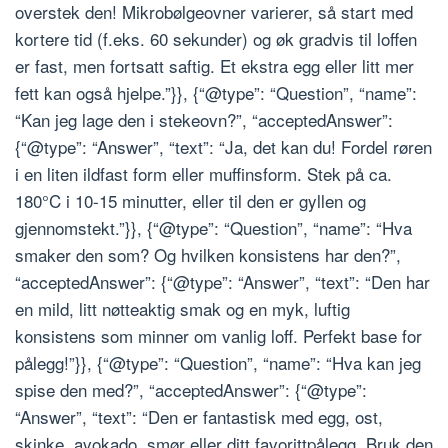
overstek den! Mikrobølgeovner varierer, så start med
kortere tid (f.eks. 60 sekunder) og øk gradvis til loffen
er fast, men fortsatt saftig. Et ekstra egg eller litt mer
fett kan også hjelpe.”}}, {“@type”: “Question”, “name”:
“Kan jeg lage den i stekeovn?”, “acceptedAnswer”:
{“@type”: “Answer”, “text”: “Ja, det kan du! Fordel røren
i en liten ildfast form eller muffinsform. Stek på ca.
180°C i 10-15 minutter, eller til den er gyllen og
gjennomstekt.”}}, {“@type”: “Question”, “name”: “Hva
smaker den som? Og hvilken konsistens har den?”,
“acceptedAnswer”: {“@type”: “Answer”, “text”: “Den har
en mild, litt nøtteaktig smak og en myk, luftig
konsistens som minner om vanlig loff. Perfekt base for
pålegg!”}}, {“@type”: “Question”, “name”: “Hva kan jeg
spise den med?”, “acceptedAnswer”: {“@type”:
“Answer”, “text”: “Den er fantastisk med egg, ost,
skinke, avokado, smør eller ditt favorittpålegg. Bruk den