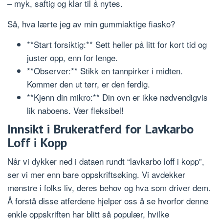
– myk, saftig og klar til å nytes.
Så, hva lærte jeg av min gummiaktige fiasko?
**Start forsiktig:** Sett heller på litt for kort tid og
juster opp, enn for lenge.
**Observer:** Stikk en tannpirker i midten.
Kommer den ut tørr, er den ferdig.
**Kjenn din mikro:** Din ovn er ikke nødvendigvis
lik naboens. Vær fleksibel!
Innsikt i Brukeratferd for Lavkarbo
Loff i Kopp
Når vi dykker ned i dataen rundt “lavkarbo loff i kopp”,
ser vi mer enn bare oppskriftsøking. Vi avdekker
mønstre i folks liv, deres behov og hva som driver dem.
Å forstå disse atferdene hjelper oss å se hvorfor denne
enkle oppskriften har blitt så populær, hvilke