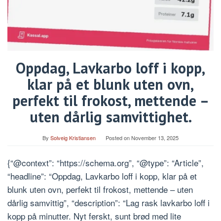
Oppdag, Lavkarbo loff i kopp,
klar på et blunk uten ovn,
perfekt til frokost, mettende –
uten dårlig samvittighet.
By
Solveig Kristiansen
Posted on
November 13, 2025
{“@context”: “https://schema.org”, “@type”: “Article”,
“headline”: “Oppdag, Lavkarbo loff i kopp, klar på et
blunk uten ovn, perfekt til frokost, mettende – uten
dårlig samvittig”, “description”: “Lag rask lavkarbo loff i
kopp på minutter. Nyt ferskt, sunt brød med lite