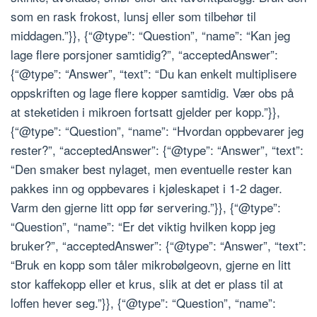
som en rask frokost, lunsj eller som tilbehør til
middagen.”}}, {“@type”: “Question”, “name”: “Kan jeg
lage flere porsjoner samtidig?”, “acceptedAnswer”:
{“@type”: “Answer”, “text”: “Du kan enkelt multiplisere
oppskriften og lage flere kopper samtidig. Vær obs på
at steketiden i mikroen fortsatt gjelder per kopp.”}},
{“@type”: “Question”, “name”: “Hvordan oppbevarer jeg
rester?”, “acceptedAnswer”: {“@type”: “Answer”, “text”:
“Den smaker best nylaget, men eventuelle rester kan
pakkes inn og oppbevares i kjøleskapet i 1-2 dager.
Varm den gjerne litt opp før servering.”}}, {“@type”:
“Question”, “name”: “Er det viktig hvilken kopp jeg
bruker?”, “acceptedAnswer”: {“@type”: “Answer”, “text”:
“Bruk en kopp som tåler mikrobølgeovn, gjerne en litt
stor kaffekopp eller et krus, slik at det er plass til at
loffen hever seg.”}}, {“@type”: “Question”, “name”: