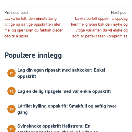
Post
Previous post
Next post
Lavkarbo loff, den uimotståelig
Lavkarbo loff oppskrift, oppdag
navigation
luftige og saftige oppskriften uten
hemmeligheten bak den myke og
mel og gjær som du faktisk gleder
luftige varianten du vil elske og
deg til å spise
som er perfekt uten kompromiss
Populære innlegg
Lag din egen ripssaft med saftkoker: Enkel
oppskrift
Lag en deilig ripsgele med vår enkle oppskrift
Lårfilet kylling oppskrift: Smakfull og saftig hver
gang
Svineknoke oppskrift Hellstrøm: En