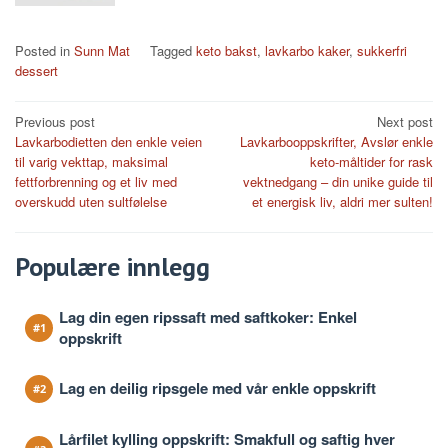
Posted in
Sunn Mat
Tagged
keto bakst
,
lavkarbo kaker
,
sukkerfri
dessert
Post
Previous post
Next post
Lavkarbodietten den enkle veien
Lavkarbooppskrifter, Avslør enkle
navigation
til varig vekttap, maksimal
keto-måltider for rask
fettforbrenning og et liv med
vektnedgang – din unike guide til
overskudd uten sultfølelse
et energisk liv, aldri mer sulten!
Populære innlegg
Lag din egen ripssaft med saftkoker: Enkel
oppskrift
Lag en deilig ripsgele med vår enkle oppskrift
Lårfilet kylling oppskrift: Smakfull og saftig hver