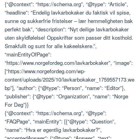
{“@context”: “https://schema.org”, “@type”: “Article”,
“headline”: “Endelig lavkarbokaker du faktisk vil spise,
sunne og sukkerfrie fristelser – lær hemmeligheten bak
perfekt bak”, “description”: “Nyt deilige lavkarbokaker
uten skyldfølelse! Oppskrifter som passer ditt kosthold.
Smakfullt og sunt for alle kakeelskere.”,
“mainEntityOfPage”:
“https://www.norgefordeg.com/lavkarbokaker”, “image”:
[“https://www.norgefordeg.com/wp-
content/uploads/2025/10/lavkarbokaker_1759557173.we
bp”], “author”: {“@type”: “Person”, “name”: “Editor”},
“publisher”: {“@type”: “Organization”, “name”: “Norge
For Deg”}}
{“@context”: “https://schema.org”, “@type”:
“FAQPage”, “mainEntity”: [{“@type”: “Question”,
“name”: “Hva er egentlig lavkarbokaker?”,
“acceptedAnswer”: {“@type”: “Answer”, “text”: