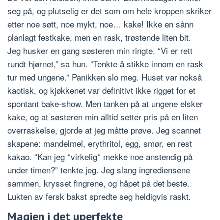
seg på, og plutselig er det som om hele kroppen skriker
etter noe søtt, noe mykt, noe… kake! Ikke en sånn
planlagt festkake, men en rask, trøstende liten bit.
Jeg husker en gang søsteren min ringte. “Vi er rett
rundt hjørnet,” sa hun. “Tenkte å stikke innom en rask
tur med ungene.” Panikken slo meg. Huset var nokså
kaotisk, og kjøkkenet var definitivt ikke rigget for et
spontant bake-show. Men tanken på at ungene elsker
kake, og at søsteren min alltid setter pris på en liten
overraskelse, gjorde at jeg måtte prøve. Jeg scannet
skapene: mandelmel, erythritol, egg, smør, en rest
kakao. “Kan jeg *virkelig* mekke noe anstendig på
under timen?” tenkte jeg. Jeg slang ingrediensene
sammen, krysset fingrene, og håpet på det beste.
Lukten av fersk bakst spredte seg heldigvis raskt.
Magien i det uperfekte