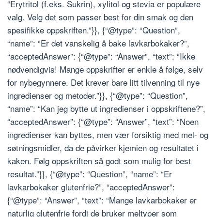
“Erytritol (f.eks. Sukrin), xylitol og stevia er populære
valg. Velg det som passer best for din smak og den
spesifikke oppskriften.”}}, {“@type”: “Question”,
“name”: “Er det vanskelig å bake lavkarbokaker?”,
“acceptedAnswer”: {“@type”: “Answer”, “text”: “Ikke
nødvendigvis! Mange oppskrifter er enkle å følge, selv
for nybegynnere. Det krever bare litt tilvenning til nye
ingredienser og metoder.”}}, {“@type”: “Question”,
“name”: “Kan jeg bytte ut ingredienser i oppskriftene?”,
“acceptedAnswer”: {“@type”: “Answer”, “text”: “Noen
ingredienser kan byttes, men vær forsiktig med mel- og
søtningsmidler, da de påvirker kjemien og resultatet i
kaken. Følg oppskriften så godt som mulig for best
resultat.”}}, {“@type”: “Question”, “name”: “Er
lavkarbokaker glutenfrie?”, “acceptedAnswer”:
{“@type”: “Answer”, “text”: “Mange lavkarbokaker er
naturlig glutenfrie fordi de bruker meltyper som