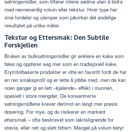
søtningsmidler, som tilfører intens sødme uten å bidra
med nevneverdig volum eller tekstur. Hver type har
sine fordeler og ulemper som påvirker det endelige
resultatet på unike måter.
Tekstur og Ettersmak: Den Subtile
Forskjellen
Bruken av bulksøtningsmidler gir enklere en kake som
føles og oppfører seg mer som en tradisjonell kake.
Erytritolbaserte produkter er ofte en favoritt fordi de har
en ren smaksprofil og er lette å jobbe med, men de kan
noen ganger gi en lett «kjølende» effekt i munnen,
spesielt i store mengder. De konsentrerte
søtningsmidlene krever derimot en langt mer presis
dosering. For mye, og du risikerer en markant
ettersmak – ofte beskrevet som lakrislignende for
stevia, eller rett og slett bittert. Mangel på volum betyr