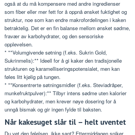
også at du må kompensere med andre ingredienser
som fiber eller mer fett for å oppnå ønsket fuktighet og
struktur, noe som kan endre makrofordelingen i kaken
betraktelig. Det er en fin balanse mellom ønsket sødme,
fravær av karbohydrater, og den sensoriske
opplevelsen.
* **Volumgivende søtning (f.eks. Sukrin Gold,
Sukrinmelis):** Ideell for å gi kaker den tradisjonelle
strukturen og karamelliseringspotensialet, men kan
føles litt kjølig på tungen.
* **Konsentrerte søtningsmidler (f.eks. Steviadråper,
munkefruktpulver):** Tilbyr intens sødme uten kalorier
og karbohydrater, men krever nøye dosering for å
unngå bismak og gir ingen fylde til baksten.
Når kakesuget slår til – helt uventet
Du vet den følelsen, ikke sant? Ettermiddagen sniker