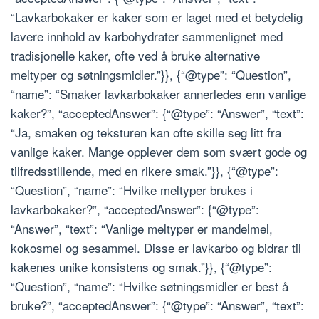
“Lavkarbokaker er kaker som er laget med et betydelig
lavere innhold av karbohydrater sammenlignet med
tradisjonelle kaker, ofte ved å bruke alternative
meltyper og søtningsmidler.”}}, {“@type”: “Question”,
“name”: “Smaker lavkarbokaker annerledes enn vanlige
kaker?”, “acceptedAnswer”: {“@type”: “Answer”, “text”:
“Ja, smaken og teksturen kan ofte skille seg litt fra
vanlige kaker. Mange opplever dem som svært gode og
tilfredsstillende, med en rikere smak.”}}, {“@type”:
“Question”, “name”: “Hvilke meltyper brukes i
lavkarbokaker?”, “acceptedAnswer”: {“@type”:
“Answer”, “text”: “Vanlige meltyper er mandelmel,
kokosmel og sesammel. Disse er lavkarbo og bidrar til
kakenes unike konsistens og smak.”}}, {“@type”:
“Question”, “name”: “Hvilke søtningsmidler er best å
bruke?”, “acceptedAnswer”: {“@type”: “Answer”, “text”: