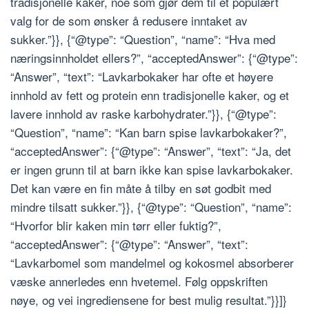
tradisjonelle kaker, noe som gjør dem til et populært
valg for de som ønsker å redusere inntaket av
sukker.”}}, {“@type”: “Question”, “name”: “Hva med
næringsinnholdet ellers?”, “acceptedAnswer”: {“@type”:
“Answer”, “text”: “Lavkarbokaker har ofte et høyere
innhold av fett og protein enn tradisjonelle kaker, og et
lavere innhold av raske karbohydrater.”}}, {“@type”:
“Question”, “name”: “Kan barn spise lavkarbokaker?”,
“acceptedAnswer”: {“@type”: “Answer”, “text”: “Ja, det
er ingen grunn til at barn ikke kan spise lavkarbokaker.
Det kan være en fin måte å tilby en søt godbit med
mindre tilsatt sukker.”}}, {“@type”: “Question”, “name”:
“Hvorfor blir kaken min tørr eller fuktig?”,
“acceptedAnswer”: {“@type”: “Answer”, “text”:
“Lavkarbomel som mandelmel og kokosmel absorberer
væske annerledes enn hvetemel. Følg oppskriften
nøye, og vei ingrediensene for best mulig resultat.”}}]}