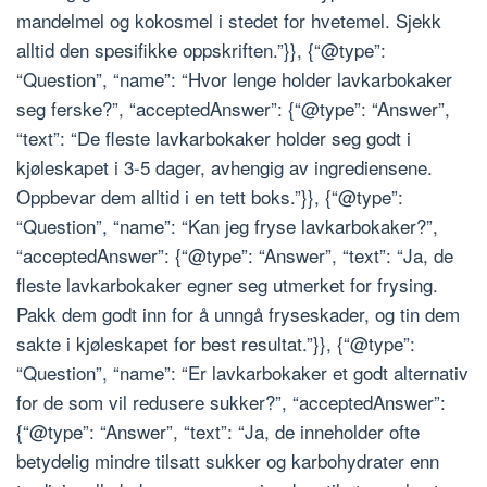
mandelmel og kokosmel i stedet for hvetemel. Sjekk
alltid den spesifikke oppskriften.”}}, {“@type”:
“Question”, “name”: “Hvor lenge holder lavkarbokaker
seg ferske?”, “acceptedAnswer”: {“@type”: “Answer”,
“text”: “De fleste lavkarbokaker holder seg godt i
kjøleskapet i 3-5 dager, avhengig av ingrediensene.
Oppbevar dem alltid i en tett boks.”}}, {“@type”:
“Question”, “name”: “Kan jeg fryse lavkarbokaker?”,
“acceptedAnswer”: {“@type”: “Answer”, “text”: “Ja, de
fleste lavkarbokaker egner seg utmerket for frysing.
Pakk dem godt inn for å unngå fryseskader, og tin dem
sakte i kjøleskapet for best resultat.”}}, {“@type”:
“Question”, “name”: “Er lavkarbokaker et godt alternativ
for de som vil redusere sukker?”, “acceptedAnswer”:
{“@type”: “Answer”, “text”: “Ja, de inneholder ofte
betydelig mindre tilsatt sukker og karbohydrater enn