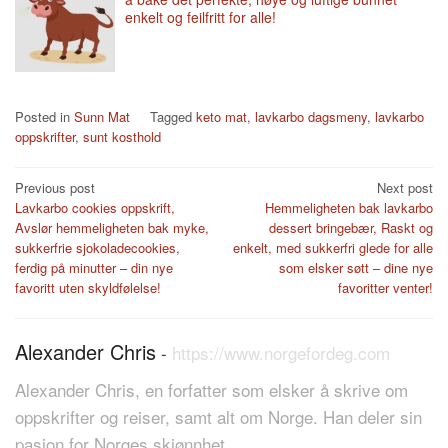
enkelt og feilfritt for alle!
Posted in
Sunn Mat
Tagged
keto mat
,
lavkarbo dagsmeny
,
lavkarbo
oppskrifter
,
sunt kosthold
Post
Previous post
Next post
Lavkarbo cookies oppskrift,
Hemmeligheten bak lavkarbo
navigation
Avslør hemmeligheten bak myke,
dessert bringebær, Raskt og
sukkerfrie sjokoladecookies,
enkelt, med sukkerfri glede for alle
ferdig på minutter – din nye
som elsker søtt – dine nye
favoritt uten skyldfølelse!
favoritter venter!
Alexander Chris
-
https://www.norgefordeg.com
Alexander Chris, en forfatter som elsker å skrive om
oppskrifter og reiser, samt alt om Norge. Han deler sin
pasjon for Norges skjønnhet.