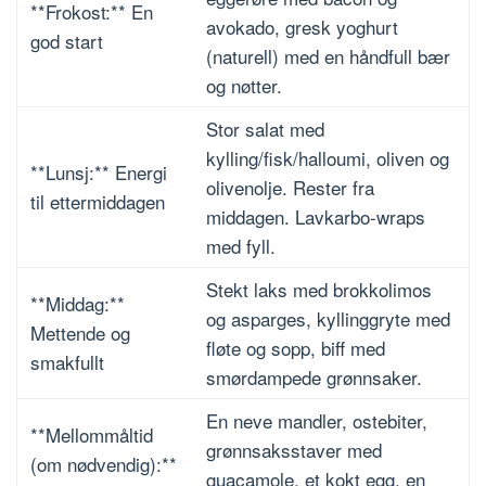
**Frokost:** En
avokado, gresk yoghurt
god start
(naturell) med en håndfull bær
og nøtter.
Stor salat med
kylling/fisk/halloumi, oliven og
**Lunsj:** Energi
olivenolje. Rester fra
til ettermiddagen
middagen. Lavkarbo-wraps
med fyll.
Stekt laks med brokkolimos
**Middag:**
og asparges, kyllinggryte med
Mettende og
fløte og sopp, biff med
smakfullt
smørdampede grønnsaker.
En neve mandler, ostebiter,
**Mellommåltid
grønnsaksstaver med
(om nødvendig):**
guacamole, et kokt egg, en