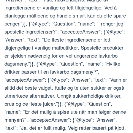
ingrediensene er vanlige og lett tilgjengelige. Ved å
planlegge måltidene og handle smart kan du ofte spare
penger.”}}, {“@type”: “Question”, “name”: “Trenger jeg
spesielle ingredienser?”, “acceptedAnswer”: {“@type”:
“Answer”, “text”: “De fleste ingrediensene er lett
tilgjengelige i vanlige matbutikker. Spesielle produkter
er sjelden nødvendig for en velfungerende lavkarbo
dagsmeny.”}}, {“@type”: “Question”, “name”: “Hvilke
drikker passer til en lavkarbo dagsmeny?”,
“acceptedAnswer”: {“@type”: “Answer”, “text”: “Vann er
alltid det beste valget. Kaffe og te uten sukker er også
utmerkede alternativer. Unngå sukkerholdige drikker,
brus og de fleste juicer.”}}, {“@type”: “Question”,
“name”: “Er det mulig å spise ute når man følger denne
menyen?”, “acceptedAnswer”: {“@type”: “Answer”,
“text”: “Ja, det er fullt mulig. Velg retter basert på kjøtt,