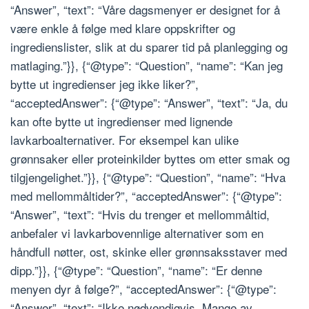
“Answer”, “text”: “Våre dagsmenyer er designet for å
være enkle å følge med klare oppskrifter og
ingredienslister, slik at du sparer tid på planlegging og
matlaging.”}}, {“@type”: “Question”, “name”: “Kan jeg
bytte ut ingredienser jeg ikke liker?”,
“acceptedAnswer”: {“@type”: “Answer”, “text”: “Ja, du
kan ofte bytte ut ingredienser med lignende
lavkarboalternativer. For eksempel kan ulike
grønnsaker eller proteinkilder byttes om etter smak og
tilgjengelighet.”}}, {“@type”: “Question”, “name”: “Hva
med mellommåltider?”, “acceptedAnswer”: {“@type”:
“Answer”, “text”: “Hvis du trenger et mellommåltid,
anbefaler vi lavkarbovennlige alternativer som en
håndfull nøtter, ost, skinke eller grønnsaksstaver med
dipp.”}}, {“@type”: “Question”, “name”: “Er denne
menyen dyr å følge?”, “acceptedAnswer”: {“@type”:
“Answer”, “text”: “Ikke nødvendigvis. Mange av