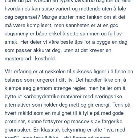
hvordan du kan spise variert og mettende uten å føle
deg begrenset? Mange starter med tanken om at det
må være komplisert, men sannheten er at en god
dagsmeny er både enkel å sette sammen og full av
smak. Her deler vi våre beste tips for å bygge en dag
som passer akkurat deg, uten at det krever en
mastergrad i kosthold.
Vår erfaring er at nøkkelen til suksess ligger i å finne en
balanse som fungerer i ditt liv. Det handler ikke om å
kjempe seg gjennom strenge regler, men heller om å
bytte ut karbohydratrike matvarer med næringsrike
alternativer som holder deg mett og gir energi. Tenk på
hvert måltid som en mulighet til å fylle på med gode
proteiner, sunne fettsyrer og massevis av fargerike
grønnsaker. En klassisk bekymring er ofte “hva med
brød?”, men fortvil ikke – det finnes så mange