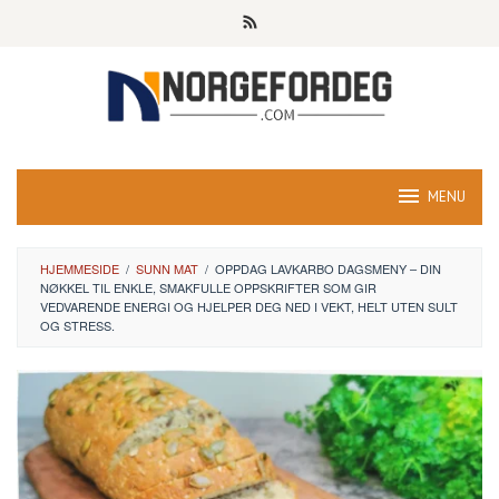
Skip
to
content
MENU
HJEMMESIDE
/
SUNN MAT
/
OPPDAG LAVKARBO DAGSMENY – DIN
NØKKEL TIL ENKLE, SMAKFULLE OPPSKRIFTER SOM GIR
VEDVARENDE ENERGI OG HJELPER DEG NED I VEKT, HELT UTEN SULT
OG STRESS.