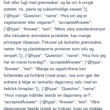
fisk eller fugl med grønnsaker, og be om å unngå
poteter, ris, pasta og sukkerholdige sauser.”}},
{“@type”: “Question”, “name”: “Hva om jeg er
vegetarianer eller veganer?”, “acceptedAnswer”:
{“@type”: “Answer”, “text”: “Mens våre standardmenyer
ofte inkluderer animalske produkter, kan mange
prinsipper tilpasses. Fokuser på lavkarbo grønnsaker,
nøtter, frø og plantebaserte proteiner som tofu og
tempeh.”}}, {“@type”: “Question”, “name”: “Hva hvis jeg
har en travel hverdag?”, “acceptedAnswer”: {“@type”:
“Answer”, “text”: “Mange av oppskriftene kan
forberedes på forhånd (meal prep), noe som gjør det
enklere å følge en lavkarbo dagsmeny selv med en
hektisk timeplan.”}}, {“@type”: “Question”, “name”:
“Hvor mange måltider består en dagsmeny av?”,
“acceptedAnswer”: {“@type”: “Answer”, “text”: “Våre
dagsmenyer består typisk av frokost, lunsj og middag,