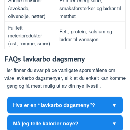
Sunne fettkilder
Primær energikilde,
(avokado,
smaksforsterker og bidrar til
olivenolje, nøtter)
metthet
Fullfett
Fett, protein, kalsium og
meieriprodukter
bidrar til variasjon
(ost, rømme, smør)
FAQs lavkarbo dagsmeny
Her finner du svar på de vanligste spørsmålene om
våre lavkarbo dagsmenyer, slik at du enkelt kan komme
i gang og få mest mulig ut av din nye livsstil.
Hva er en “lavkarbo dagsmeny”?
Må jeg telle kalorier nøye?