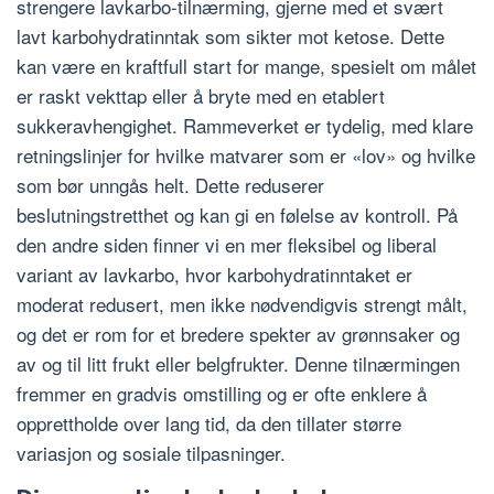
strengere lavkarbo-tilnærming, gjerne med et svært
lavt karbohydratinntak som sikter mot ketose. Dette
kan være en kraftfull start for mange, spesielt om målet
er raskt vekttap eller å bryte med en etablert
sukkeravhengighet. Rammeverket er tydelig, med klare
retningslinjer for hvilke matvarer som er «lov» og hvilke
som bør unngås helt. Dette reduserer
beslutningstretthet og kan gi en følelse av kontroll. På
den andre siden finner vi en mer fleksibel og liberal
variant av lavkarbo, hvor karbohydratinntaket er
moderat redusert, men ikke nødvendigvis strengt målt,
og det er rom for et bredere spekter av grønnsaker og
av og til litt frukt eller belgfrukter. Denne tilnærmingen
fremmer en gradvis omstilling og er ofte enklere å
opprettholde over lang tid, da den tillater større
variasjon og sosiale tilpasninger.