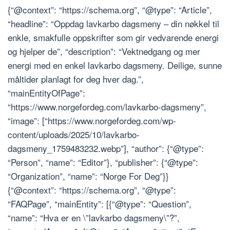
{“@context”: “https://schema.org”, “@type”: “Article”,
“headline”: “Oppdag lavkarbo dagsmeny – din nøkkel til
enkle, smakfulle oppskrifter som gir vedvarende energi
og hjelper de”, “description”: “Vektnedgang og mer
energi med en enkel lavkarbo dagsmeny. Deilige, sunne
måltider planlagt for deg hver dag.”,
“mainEntityOfPage”:
“https://www.norgefordeg.com/lavkarbo-dagsmeny”,
“image”: [“https://www.norgefordeg.com/wp-
content/uploads/2025/10/lavkarbo-
dagsmeny_1759483232.webp”], “author”: {“@type”:
“Person”, “name”: “Editor”}, “publisher”: {“@type”:
“Organization”, “name”: “Norge For Deg”}}
{“@context”: “https://schema.org”, “@type”:
“FAQPage”, “mainEntity”: [{“@type”: “Question”,
“name”: “Hva er en \”lavkarbo dagsmeny\”?”,