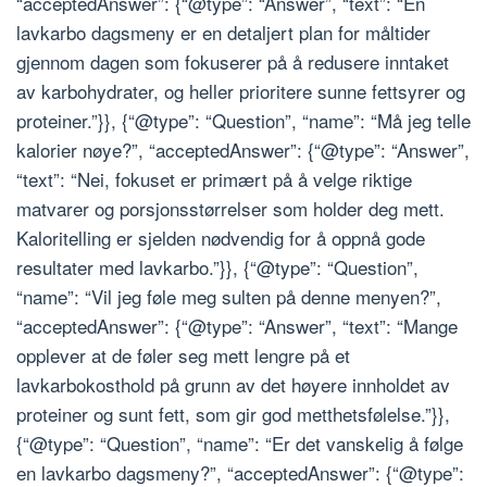
“acceptedAnswer”: {“@type”: “Answer”, “text”: “En
lavkarbo dagsmeny er en detaljert plan for måltider
gjennom dagen som fokuserer på å redusere inntaket
av karbohydrater, og heller prioritere sunne fettsyrer og
proteiner.”}}, {“@type”: “Question”, “name”: “Må jeg telle
kalorier nøye?”, “acceptedAnswer”: {“@type”: “Answer”,
“text”: “Nei, fokuset er primært på å velge riktige
matvarer og porsjonsstørrelser som holder deg mett.
Kaloritelling er sjelden nødvendig for å oppnå gode
resultater med lavkarbo.”}}, {“@type”: “Question”,
“name”: “Vil jeg føle meg sulten på denne menyen?”,
“acceptedAnswer”: {“@type”: “Answer”, “text”: “Mange
opplever at de føler seg mett lengre på et
lavkarbokosthold på grunn av det høyere innholdet av
proteiner og sunt fett, som gir god metthetsfølelse.”}},
{“@type”: “Question”, “name”: “Er det vanskelig å følge
en lavkarbo dagsmeny?”, “acceptedAnswer”: {“@type”: