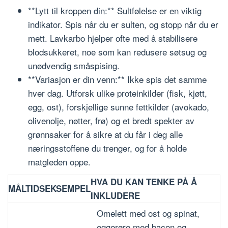
**Lytt til kroppen din:** Sultfølelse er en viktig
indikator. Spis når du er sulten, og stopp når du er
mett. Lavkarbo hjelper ofte med å stabilisere
blodsukkeret, noe som kan redusere søtsug og
unødvendig småspising.
**Variasjon er din venn:** Ikke spis det samme
hver dag. Utforsk ulike proteinkilder (fisk, kjøtt,
egg, ost), forskjellige sunne fettkilder (avokado,
olivenolje, nøtter, frø) og et bredt spekter av
grønnsaker for å sikre at du får i deg alle
næringsstoffene du trenger, og for å holde
matgleden oppe.
HVA DU KAN TENKE PÅ Å
MÅLTIDSEKSEMPEL
INKLUDERE
Omelett med ost og spinat,
eggerøre med bacon og