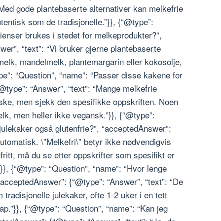
 Med gode plantebaserte alternativer kan melkefrie
tentisk som de tradisjonelle.”}}, {“@type”:
ienser brukes i stedet for melkeprodukter?”,
er”, “text”: “Vi bruker gjerne plantebaserte
elk, mandelmelk, plantemargarin eller kokosolje,
ype”: “Question”, “name”: “Passer disse kakene for
type”: “Answer”, “text”: “Mange melkefrie
ske, men sjekk den spesifikke oppskriften. Noen
lk, men heller ikke vegansk.”}}, {“@type”:
 julekaker også glutenfrie?”, “acceptedAnswer”:
automatisk. \”Melkefri\” betyr ikke nødvendigvis
nfritt, må du se etter oppskrifter som spesifikt er
”}}, {“@type”: “Question”, “name”: “Hvor lenge
 “acceptedAnswer”: {“@type”: “Answer”, “text”: “De
tradisjonelle julekaker, ofte 1-2 uker i en tett
ap.”}}, {“@type”: “Question”, “name”: “Kan jeg