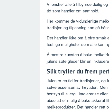
Vi ønsker alle å tilby noe deilig og
tid som handler om samhold.
Her kommer de vidunderlige melkef
tradisjon og tilpasning kan gå hånd
Det handler ikke om å ofre smak e
festlige muligheter som alle kan n
Å mestre kunsten å bake melkefrie 
julens søte gleder blir en inkluder
Slik tryller du frem pe
Julen er en tid for tradisjoner, o
selve essensen av høytiden. Men h
hensyn til allergi, intoleranse elle
absolutt er mulig å bake akkurat l
melkeprodukter. Det handler rett o