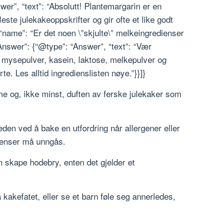
er”, “text”: “Absolutt! Plantemargarin er en
leste julekakeoppskrifter og gir ofte et like godt
 “name”: “Er det noen \”skjulte\” melkeingredienser
nswer”: {“@type”: “Answer”, “text”: “Vær
ysepulver, kasein, laktose, melkepulver og
te. Les alltid ingredienslisten nøye.”}}]}
arme og, ikke minst, duften av ferske julekaker som
eden ved å bake en utfordring når allergener eller
dienser må unngås.
n skape hodebry, enten det gjelder et
 kakefatet, eller se et barn føle seg annerledes,