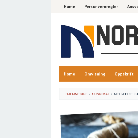
Skip
Home
Personvernregler
Ansva
to
content
Home
Omvisning
Oppskrift
HJEMMESIDE
/
SUNN MAT
/
MELKEFRIE JU