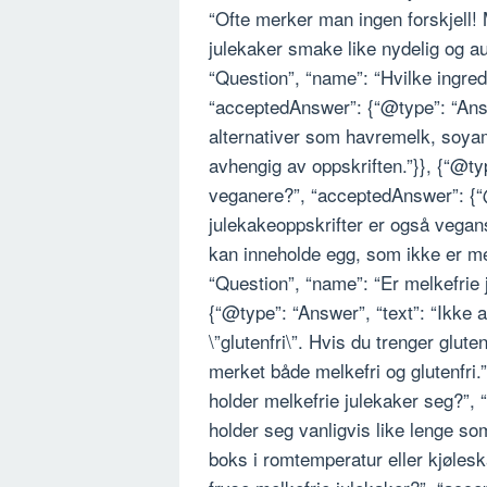
“Ofte merker man ingen forskjell!
julekaker smake like nydelig og au
“Question”, “name”: “Hvilke ingred
“acceptedAnswer”: {“@type”: “Answ
alternativer som havremelk, soyam
avhengig av oppskriften.”}}, {“@t
veganere?”, “acceptedAnswer”: {“@
julekakeoppskrifter er også vegan
kan inneholde egg, som ikke er me
“Question”, “name”: “Er melkefrie
{“@type”: “Answer”, “text”: “Ikke 
\”glutenfri\”. Hvis du trenger glute
merket både melkefri og glutenfri.
holder melkefrie julekaker seg?”,
holder seg vanligvis like lenge som 
boks i romtemperatur eller kjølesk