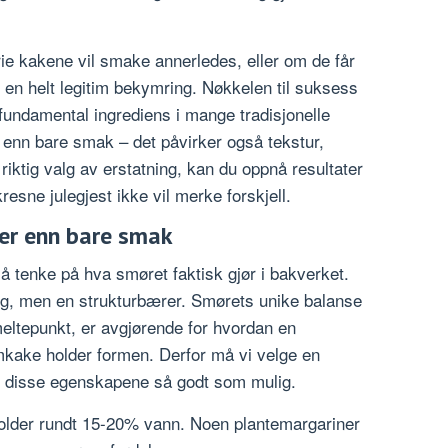
ie kakene vil smake annerledes, eller om de får
en helt legitim bekymring. Nøkkelen til suksess
n fundamental ingrediens i mange tradisjonelle
r enn bare smak – det påvirker også tekstur,
iktig valg av erstatning, kan du oppnå resultater
esne julegjest ikke vil merke forskjell.
Mer enn bare smak
g å tenke på hva smøret faktisk gjør i bakverket.
ng, men en strukturbærer. Smørets unike balanse
eltepunkt, er avgjørende for hvordan en
umkake holder formen. Derfor må vi velge en
er disse egenskapene så godt som mulig.
older rundt 15-20% vann. Noen plantemargariner