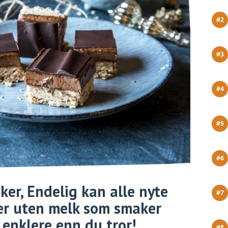
ker, Endelig kan alle nyte
er uten melk som smaker
enklere enn du tror!