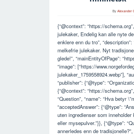
By
Alexander 
{“@context”: “https://schema.org”, 
julekaker, Endelig kan alle nyte 
enklere enn du tro”, “description”: 
melkefrie julekaker. Nyt tradisjone
glede!”, “mainEntityOfPage”: “htt
“image”: [“https://www.norgeford
julekaker_1759558924.webp”], “aut
“publisher”: {“@type”: “Organizati
{“@context”: “https://schema.org”
“Question”, “name”: “Hva betyr \
“acceptedAnswer”: {“@type”: “Answe
uten ingredienser som inneholder 
eller mysepulver.”}}, {“@type”: “
annerledes enn de tradisjonelle?”,