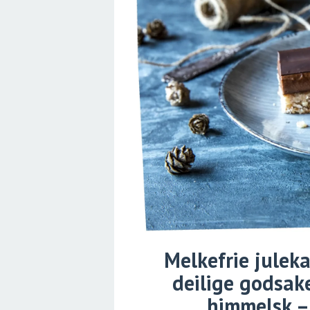
Melkefrie juleka
deilige godsak
himmelsk – 