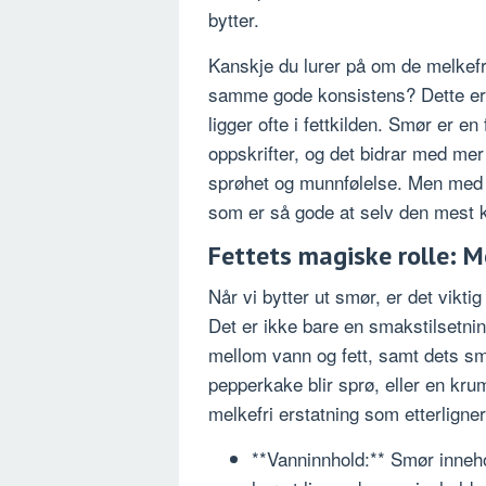
bytter.
Kanskje du lurer på om de melkefr
samme gode konsistens? Dette er 
ligger ofte i fettkilden. Smør er e
oppskrifter, og det bidrar med me
sprøhet og munnfølelse. Men med r
som er så gode at selv den mest kr
Fettets magiske rolle: 
Når vi bytter ut smør, er det vikti
Det er ikke bare en smakstilsetni
mellom vann og fett, samt dets sm
pepperkake blir sprø, eller en kr
melkefri erstatning som etterlign
**Vanninnhold:** Smør inneh