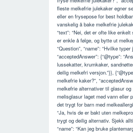
fryse melkefrie julekaker?”, “acce
fleste melkefrie julekaker egner se
eller en frysepose for best holdbar
vanskelig å bake melkefrie juleka
“text”: “Nei, det er ofte like enke
er enkle å følge, og bytte ut melke
“Question”, “name”: “Hvilke typer 
“acceptedAnswer”: {“@type”: “Answ
lussekatter, krumkaker, sandnøtter
deilig melkefri versjon.”}}, {“@typ
melkefrie kaker?”, “acceptedAnswe
melkefrie alternativer til glasur o
melisglasur laget med vann eller p
det trygt for barn med melkeallerg
“Ja, hvis de er bakt uten melkepr
trygt og deilig alternativ. Sjekk al
“name”: “Kan jeg bruke plantemarga