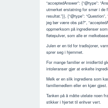
“acceptedAnswer”: {“@type”: “Answ
utmerket erstatning for smør i de f
resultat.”}}, {“@type”: “Question”,
jeg bør være obs på?”, “acceptedA
oppmerksom på ingredienser som m
fløtepulver, som alle er melkebaser
Julen er en tid for tradisjoner, v
sprer seg i hjemmet.
For mange familier er imidlertid gl
intoleranser gjør at enkelte ingre
Melk er en slik ingrediens som ka
familiemedlem eller en kjær gjest.
Tanken på å måtte utelate noen fra
stikker i hjertet til enhver vert.