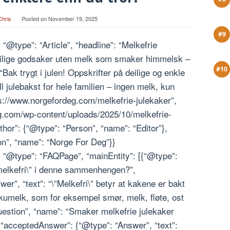
Chris
Posted on
November 19, 2025
“@type”: “Article”, “headline”: “Melkefrie
deilige godsaker uten melk som smaker himmelsk –
“Bak trygt i julen! Oppskrifter på deilige og enkle
ll julebakst for hele familien – ingen melk, kun
ps://www.norgefordeg.com/melkefrie-julekaker”,
eg.com/wp-content/uploads/2025/10/melkefrie-
hor”: {“@type”: “Person”, “name”: “Editor”},
on”, “name”: “Norge For Deg”}}
, “@type”: “FAQPage”, “mainEntity”: [{“@type”:
”melkefri\” i denne sammenhengen?”,
r”, “text”: “\”Melkefri\” betyr at kakene er bakt
kumelk, som for eksempel smør, melk, fløte, ost
Question”, “name”: “Smaker melkefrie julekaker
 “acceptedAnswer”: {“@type”: “Answer”, “text”: