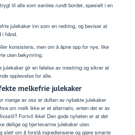
 trygt til alle som samles rundt bordet, spesielt i en
rie julekaker inn som en redning, og beviser at
 i hånd.
ller konsistens, men om å åpne opp for nye, like
yte uten bekymring.
julekaker gir en følelse av mestring og sikrer at
ende opplevelse for alle.
rfekte melkefrie julekaker
g for mange av oss er duften av nybakte julekaker
va om melk ikke er et alternativ, enten det er av
r livsstil? Fortvil ikke! Den gode nyheten er at det
ike deilige og hjertevarme julekaker uten
g slett om å forstå ingrediensene og gjøre smarte