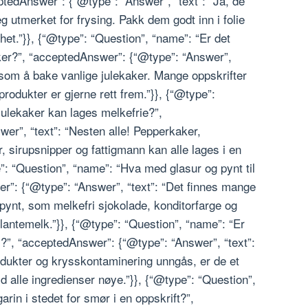
ptedAnswer”: {“@type”: “Answer”, “text”: “Ja, de
g utmerket for frysing. Pakk dem godt inn i folie
het.”}}, {“@type”: “Question”, “name”: “Er det
ker?”, “acceptedAnswer”: {“@type”: “Answer”,
lt som å bake vanlige julekaker. Mange oppskrifter
produkter er gjerne rett frem.”}}, {“@type”:
julekaker kan lages melkefrie?”,
er”, “text”: “Nesten alle! Pepperkaker,
, sirupsnipper og fattigmann kan alle lages i en
e”: “Question”, “name”: “Hva med glasur og pynt til
r”: {“@type”: “Answer”, “text”: “Det finnes mange
g pynt, som melkefri sjokolade, konditorfarge og
lantemelk.”}}, {“@type”: “Question”, “name”: “Er
i?”, “acceptedAnswer”: {“@type”: “Answer”, “text”:
odukter og krysskontaminering unngås, er de et
ltid alle ingredienser nøye.”}}, {“@type”: “Question”,
rin i stedet for smør i en oppskrift?”,