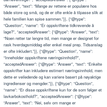
“Answer”, “text”: “Mange av rettene er populære hos
både store og små, og de er ofte enkle å tilpasse slik at
hele familien kan spise sammen.”}}, {“@type”:
“Question”, “name”: “Er oppskriftene tidkrevende å
lage?”, “acceptedAnswer”: {“@type”: “Answer”, “text”:
“Noen retter tar lengre tid, men mange er designet for
rask hverdagsmiddag eller enkel meal prep. Tidsanslag
er ofte inkludert.”}}, {“@type”: “Question”, “name”:
“Inneholder oppskriftene næringsinnhold?”,
“acceptedAnswer”: {“@type”: “Answer”, “text”: “Enkelte
oppskrifter kan inkludere estimert næringsinnhold, men
dette er veiledende og kan variere basert på nøyaktige
ingredienser og mengder.”}}, {“@type”: “Question”,
“name”: “Er disse oppskriftene kun for de som følger et
lavkarbokosthold?”, “acceptedAnswer”: {“@type”:
“Answer”, “text”: “Nei, selv om mange er