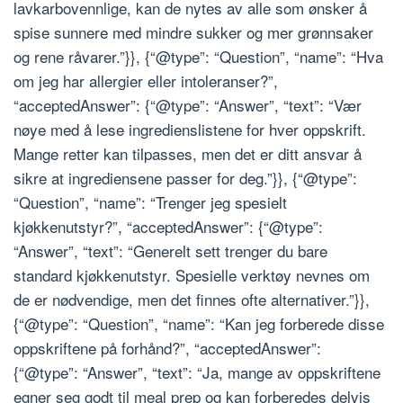
lavkarbovennlige, kan de nytes av alle som ønsker å
spise sunnere med mindre sukker og mer grønnsaker
og rene råvarer.”}}, {“@type”: “Question”, “name”: “Hva
om jeg har allergier eller intoleranser?”,
“acceptedAnswer”: {“@type”: “Answer”, “text”: “Vær
nøye med å lese ingredienslistene for hver oppskrift.
Mange retter kan tilpasses, men det er ditt ansvar å
sikre at ingrediensene passer for deg.”}}, {“@type”:
“Question”, “name”: “Trenger jeg spesielt
kjøkkenutstyr?”, “acceptedAnswer”: {“@type”:
“Answer”, “text”: “Generelt sett trenger du bare
standard kjøkkenutstyr. Spesielle verktøy nevnes om
de er nødvendige, men det finnes ofte alternativer.”}},
{“@type”: “Question”, “name”: “Kan jeg forberede disse
oppskriftene på forhånd?”, “acceptedAnswer”:
{“@type”: “Answer”, “text”: “Ja, mange av oppskriftene
egner seg godt til meal prep og kan forberedes delvis