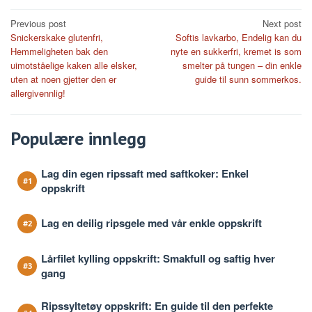
Post
Previous post
Next post
Snickerskake glutenfri,
Softis lavkarbo, Endelig kan du
navigation
Hemmeligheten bak den
nyte en sukkerfri, kremet is som
uimotståelige kaken alle elsker,
smelter på tungen – din enkle
uten at noen gjetter den er
guide til sunn sommerkos.
allergivennlig!
Populære innlegg
Lag din egen ripssaft med saftkoker: Enkel
oppskrift
Lag en deilig ripsgele med vår enkle oppskrift
Lårfilet kylling oppskrift: Smakfull og saftig hver
gang
Ripssyltetøy oppskrift: En guide til den perfekte