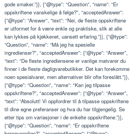
gode smaker.”}}, {“@type”: “Question”, “name”: “Er
oppskriftene vanskelige å følge?”, “acceptedAnswer”:
{“@type”: “Answer”, “text”: “Nei, de fleste oppskriftene
er utformet for å være enkle og praktiske, slik at alle
kan lykkes på kjøkkenet, uansett erfaring.”}}, {“@type”:
“Question”, “name”: “Må jeg ha spesielle
ingredienser?”, “acceptedAnswer”: {“@type”: “Answer”,
“text”: “De fleste ingrediensene er vanlige matvarer du
finner i de fleste dagligvarebutikker. Det kan forekomme
noen spesialvarer, men alternativer blir ofte foreslått.”}},
{“@type”: “Question”, “name”: “Kan jeg tilpasse
oppskriftene?”, “acceptedAnswer”: {“@type”: “Answer”,
“text”: “Absolutt! Vi oppfordrer til å tilpasse oppskriftene
til dine egne preferanser og hva du har tilgjengelig. Se
etter tips om variasjoner i de enkelte oppskriftene.”}},
{“@type”: “Question”, “name”: “Er oppskriftene
barnevennlige?”, “acceptedAnswer”: {“@type”: