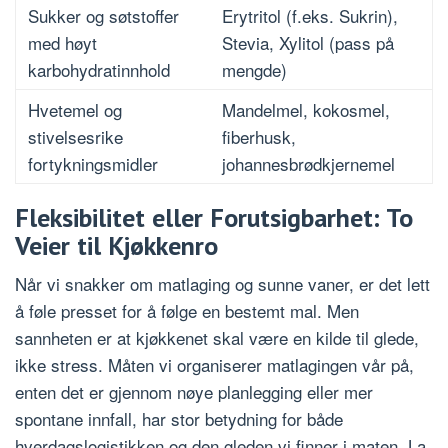
Sukker og søtstoffer
Erytritol (f.eks. Sukrin),
med høyt
Stevia, Xylitol (pass på
karbohydratinnhold
mengde)
Hvetemel og
Mandelmel, kokosmel,
stivelsesrike
fiberhusk,
fortykningsmidler
johannesbrødkjernemel
Fleksibilitet eller Forutsigbarhet: To
Veier til Kjøkkenro
Når vi snakker om matlaging og sunne vaner, er det lett
å føle presset for å følge en bestemt mal. Men
sannheten er at kjøkkenet skal være en kilde til glede,
ikke stress. Måten vi organiserer matlagingen vår på,
enten det er gjennom nøye planlegging eller mer
spontane innfall, har stor betydning for både
hverdagslogistikken og den gleden vi finner i maten. La