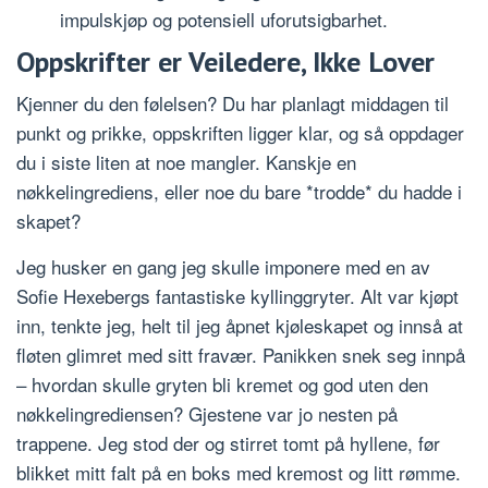
impulskjøp og potensiell uforutsigbarhet.
Oppskrifter er Veiledere, Ikke Lover
Kjenner du den følelsen? Du har planlagt middagen til
punkt og prikke, oppskriften ligger klar, og så oppdager
du i siste liten at noe mangler. Kanskje en
nøkkelingrediens, eller noe du bare *trodde* du hadde i
skapet?
Jeg husker en gang jeg skulle imponere med en av
Sofie Hexebergs fantastiske kyllinggryter. Alt var kjøpt
inn, tenkte jeg, helt til jeg åpnet kjøleskapet og innså at
fløten glimret med sitt fravær. Panikken snek seg innpå
– hvordan skulle gryten bli kremet og god uten den
nøkkelingrediensen? Gjestene var jo nesten på
trappene. Jeg stod der og stirret tomt på hyllene, før
blikket mitt falt på en boks med kremost og litt rømme.