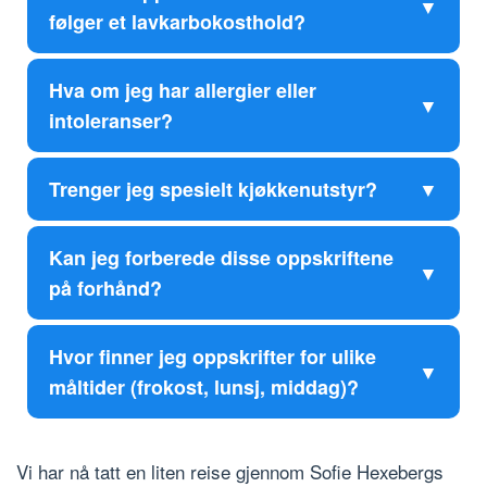
følger et lavkarbokosthold?
Hva om jeg har allergier eller
intoleranser?
Trenger jeg spesielt kjøkkenutstyr?
Kan jeg forberede disse oppskriftene
på forhånd?
Hvor finner jeg oppskrifter for ulike
måltider (frokost, lunsj, middag)?
Vi har nå tatt en liten reise gjennom Sofie Hexebergs