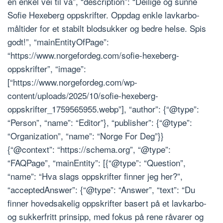
en enkel vei til va”, “description”: “Deilige og sunne
Sofie Hexeberg oppskrifter. Oppdag enkle lavkarbo-
måltider for et stabilt blodsukker og bedre helse. Spis
godt!”, “mainEntityOfPage”:
“https://www.norgefordeg.com/sofie-hexeberg-
oppskrifter”, “image”:
[“https://www.norgefordeg.com/wp-
content/uploads/2025/10/sofie-hexeberg-
oppskrifter_1759565955.webp”], “author”: {“@type”:
“Person”, “name”: “Editor”}, “publisher”: {“@type”:
“Organization”, “name”: “Norge For Deg”}}
{“@context”: “https://schema.org”, “@type”:
“FAQPage”, “mainEntity”: [{“@type”: “Question”,
“name”: “Hva slags oppskrifter finner jeg her?”,
“acceptedAnswer”: {“@type”: “Answer”, “text”: “Du
finner hovedsakelig oppskrifter basert på et lavkarbo-
og sukkerfritt prinsipp, med fokus på rene råvarer og