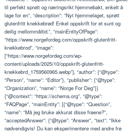
til perfekt sprøtt og næringsrikt hjemmebakt, enkelt å
lage for en”, “description”: “Nyt hjemmelaget, sprøtt
glutenfritt knekkebrød! Enkel oppskrift for et sunt og
deilig mellommåltid.”, “mainEntityOfPage”:
“https://www.norgefordeg.com/oppskrift-glutenfritt-
knekkebrod”, “image”:
[“https://www.norgefordeg.com/wp-
content/uploads/2025/10/oppskrift-glutenfritt-
knekkebrd_1759560965.webp”], “author”: {“@type”:
“Person”, “name”: “Editor”}, “publisher”: {“@type”:
“Organization”, “name”: “Norge For Deg”}}
{“@context”: “https://schema.org”, “@type”:
“FAQPage”, “mainEntity”: [{“@type”: “Question”,
“name”: “Må jeg bruke akkurat disse frøene?”,
“acceptedAnswer”: {“@type”: “Answer”, “text”: “Ikke
nødvendigvis! Du kan eksperimentere med andre frø