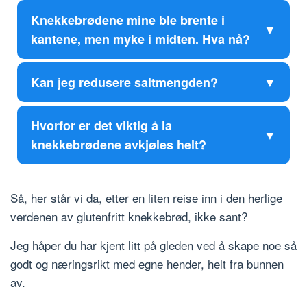
Knekkebrødene mine ble brente i
kantene, men myke i midten. Hva nå?
Kan jeg redusere saltmengden?
Hvorfor er det viktig å la
knekkebrødene avkjøles helt?
Så, her står vi da, etter en liten reise inn i den herlige
verdenen av glutenfritt knekkebrød, ikke sant?
Jeg håper du har kjent litt på gleden ved å skape noe så
godt og næringsrikt med egne hender, helt fra bunnen
av.