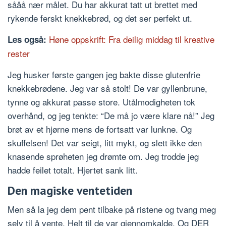
sååå nær målet. Du har akkurat tatt ut brettet med
rykende ferskt knekkebrød, og det ser perfekt ut.
Høne oppskrift: Fra deilig middag til kreative
Les også:
rester
Jeg husker første gangen jeg bakte disse glutenfrie
knekkebrødene. Jeg var så stolt! De var gyllenbrune,
tynne og akkurat passe store. Utålmodigheten tok
overhånd, og jeg tenkte: “De må jo være klare nå!” Jeg
brøt av et hjørne mens de fortsatt var lunkne. Og
skuffelsen! Det var seigt, litt mykt, og slett ikke den
knasende sprøheten jeg drømte om. Jeg trodde jeg
hadde feilet totalt. Hjertet sank litt.
Den magiske ventetiden
Men så la jeg dem pent tilbake på ristene og tvang meg
selv til å vente. Helt til de var gjennomkalde. Og DER