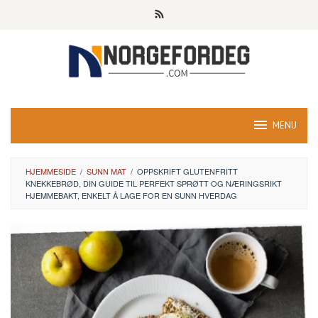
Skip
to
content
MENU
HJEMMESIDE
/
SUNN MAT
/
OPPSKRIFT GLUTENFRITT
KNEKKEBRØD, DIN GUIDE TIL PERFEKT SPRØTT OG NÆRINGSRIKT
HJEMMEBAKT, ENKELT Å LAGE FOR EN SUNN HVERDAG