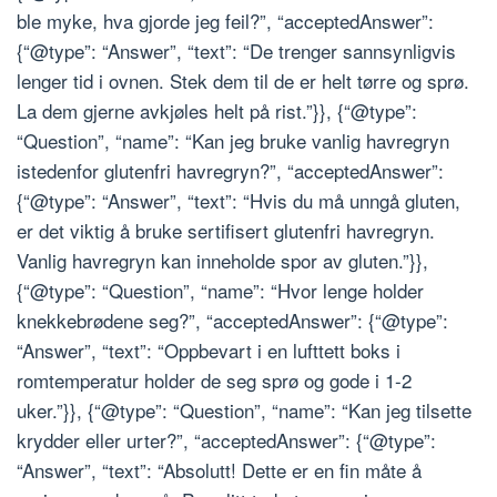
ble myke, hva gjorde jeg feil?”, “acceptedAnswer”:
{“@type”: “Answer”, “text”: “De trenger sannsynligvis
lenger tid i ovnen. Stek dem til de er helt tørre og sprø.
La dem gjerne avkjøles helt på rist.”}}, {“@type”:
“Question”, “name”: “Kan jeg bruke vanlig havregryn
istedenfor glutenfri havregryn?”, “acceptedAnswer”:
{“@type”: “Answer”, “text”: “Hvis du må unngå gluten,
er det viktig å bruke sertifisert glutenfri havregryn.
Vanlig havregryn kan inneholde spor av gluten.”}},
{“@type”: “Question”, “name”: “Hvor lenge holder
knekkebrødene seg?”, “acceptedAnswer”: {“@type”:
“Answer”, “text”: “Oppbevart i en lufttett boks i
romtemperatur holder de seg sprø og gode i 1-2
uker.”}}, {“@type”: “Question”, “name”: “Kan jeg tilsette
krydder eller urter?”, “acceptedAnswer”: {“@type”:
“Answer”, “text”: “Absolutt! Dette er en fin måte å