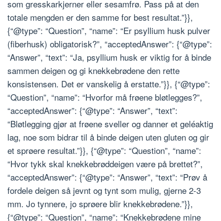
som gresskarkjerner eller sesamfrø. Pass på at den
totale mengden er den samme for best resultat.”}},
{“@type”: “Question”, “name”: “Er psyllium husk pulver
(fiberhusk) obligatorisk?”, “acceptedAnswer”: {“@type”:
“Answer”, “text”: “Ja, psyllium husk er viktig for å binde
sammen deigen og gi knekkebrødene den rette
konsistensen. Det er vanskelig å erstatte.”}}, {“@type”:
“Question”, “name”: “Hvorfor må frøene bløtlegges?”,
“acceptedAnswer”: {“@type”: “Answer”, “text”:
“Bløtlegging gjør at frøene sveller og danner et geléaktig
lag, noe som bidrar til å binde deigen uten gluten og gir
et sprøere resultat.”}}, {“@type”: “Question”, “name”:
“Hvor tykk skal knekkebrøddeigen være på brettet?”,
“acceptedAnswer”: {“@type”: “Answer”, “text”: “Prøv å
fordele deigen så jevnt og tynt som mulig, gjerne 2-3
mm. Jo tynnere, jo sprøere blir knekkebrødene.”}},
{“@type”: “Question”, “name”: “Knekkebrødene mine