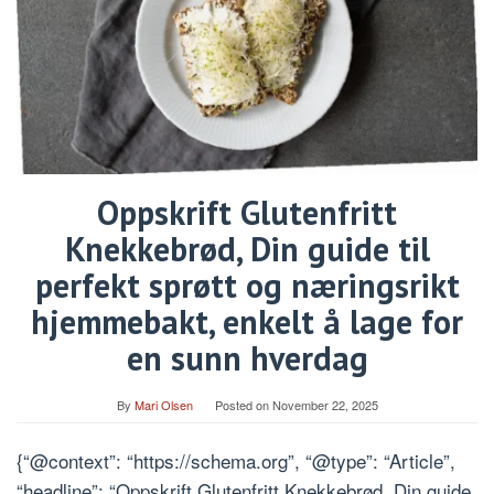
Oppskrift Glutenfritt
Knekkebrød, Din guide til
perfekt sprøtt og næringsrikt
hjemmebakt, enkelt å lage for
en sunn hverdag
By
Mari Olsen
Posted on
November 22, 2025
{“@context”: “https://schema.org”, “@type”: “Article”,
“headline”: “Oppskrift Glutenfritt Knekkebrød, Din guide