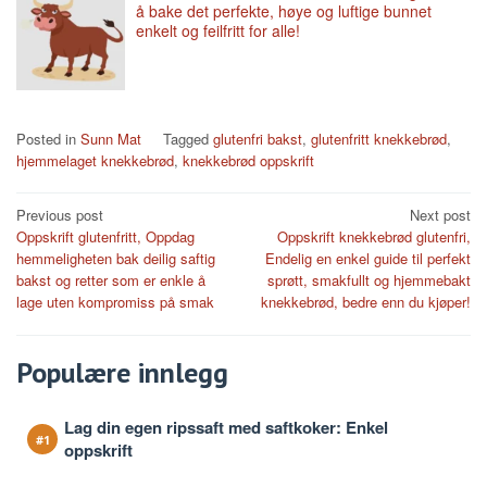
å bake det perfekte, høye og luftige bunnet
enkelt og feilfritt for alle!
Posted in
Sunn Mat
Tagged
glutenfri bakst
,
glutenfritt knekkebrød
,
hjemmelaget knekkebrød
,
knekkebrød oppskrift
Post
Previous post
Next post
Oppskrift glutenfritt, Oppdag
Oppskrift knekkebrød glutenfri,
navigation
hemmeligheten bak deilig saftig
Endelig en enkel guide til perfekt
bakst og retter som er enkle å
sprøtt, smakfullt og hjemmebakt
lage uten kompromiss på smak
knekkebrød, bedre enn du kjøper!
Populære innlegg
Lag din egen ripssaft med saftkoker: Enkel
oppskrift