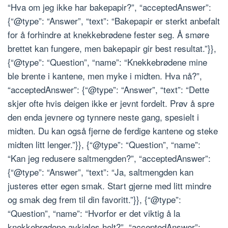
“Hva om jeg ikke har bakepapir?”, “acceptedAnswer”:
{“@type”: “Answer”, “text”: “Bakepapir er sterkt anbefalt
for å forhindre at knekkebrødene fester seg. Å smøre
brettet kan fungere, men bakepapir gir best resultat.”}},
{“@type”: “Question”, “name”: “Knekkebrødene mine
ble brente i kantene, men myke i midten. Hva nå?”,
“acceptedAnswer”: {“@type”: “Answer”, “text”: “Dette
skjer ofte hvis deigen ikke er jevnt fordelt. Prøv å spre
den enda jevnere og tynnere neste gang, spesielt i
midten. Du kan også fjerne de ferdige kantene og steke
midten litt lenger.”}}, {“@type”: “Question”, “name”:
“Kan jeg redusere saltmengden?”, “acceptedAnswer”:
{“@type”: “Answer”, “text”: “Ja, saltmengden kan
justeres etter egen smak. Start gjerne med litt mindre
og smak deg frem til din favoritt.”}}, {“@type”:
“Question”, “name”: “Hvorfor er det viktig å la
knekkebrødene avkjøles helt?”, “acceptedAnswer”: