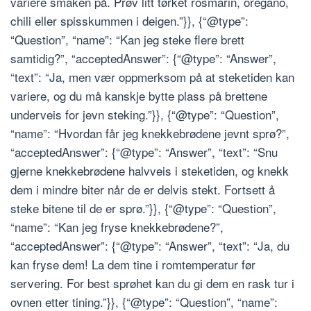
variere smaken på. Prøv litt tørket rosmarin, oregano,
chili eller spisskummen i deigen.”}}, {“@type”:
“Question”, “name”: “Kan jeg steke flere brett
samtidig?”, “acceptedAnswer”: {“@type”: “Answer”,
“text”: “Ja, men vær oppmerksom på at steketiden kan
variere, og du må kanskje bytte plass på brettene
underveis for jevn steking.”}}, {“@type”: “Question”,
“name”: “Hvordan får jeg knekkebrødene jevnt sprø?”,
“acceptedAnswer”: {“@type”: “Answer”, “text”: “Snu
gjerne knekkebrødene halvveis i steketiden, og knekk
dem i mindre biter når de er delvis stekt. Fortsett å
steke bitene til de er sprø.”}}, {“@type”: “Question”,
“name”: “Kan jeg fryse knekkebrødene?”,
“acceptedAnswer”: {“@type”: “Answer”, “text”: “Ja, du
kan fryse dem! La dem tine i romtemperatur før
servering. For best sprøhet kan du gi dem en rask tur i
ovnen etter tining.”}}, {“@type”: “Question”, “name”: