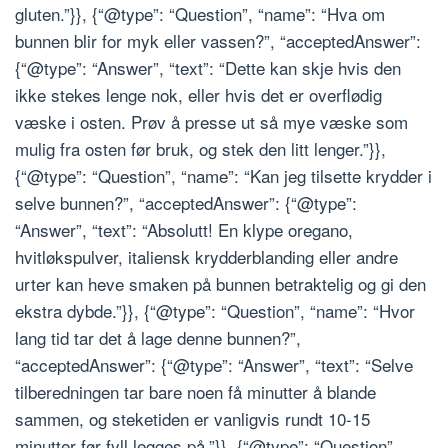
gluten.”}}, {“@type”: “Question”, “name”: “Hva om
bunnen blir for myk eller vassen?”, “acceptedAnswer”:
{“@type”: “Answer”, “text”: “Dette kan skje hvis den
ikke stekes lenge nok, eller hvis det er overflødig
væske i osten. Prøv å presse ut så mye væske som
mulig fra osten før bruk, og stek den litt lenger.”}},
{“@type”: “Question”, “name”: “Kan jeg tilsette krydder i
selve bunnen?”, “acceptedAnswer”: {“@type”:
“Answer”, “text”: “Absolutt! En klype oregano,
hvitløkspulver, italiensk krydderblanding eller andre
urter kan heve smaken på bunnen betraktelig og gi den
ekstra dybde.”}}, {“@type”: “Question”, “name”: “Hvor
lang tid tar det å lage denne bunnen?”,
“acceptedAnswer”: {“@type”: “Answer”, “text”: “Selve
tilberedningen tar bare noen få minutter å blande
sammen, og steketiden er vanligvis rundt 10-15
minutter før fyll legges på.”}}, {“@type”: “Question”,