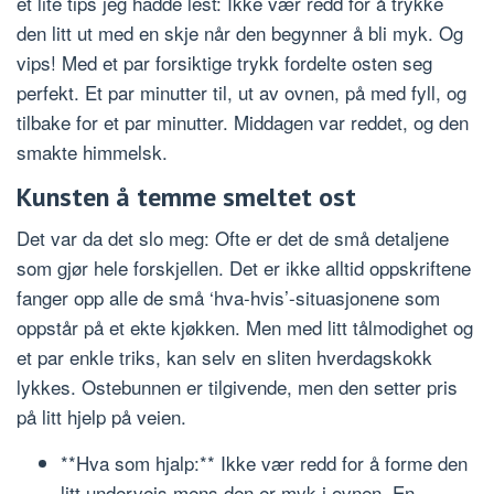
et lite tips jeg hadde lest: Ikke vær redd for å trykke
den litt ut med en skje når den begynner å bli myk. Og
vips! Med et par forsiktige trykk fordelte osten seg
perfekt. Et par minutter til, ut av ovnen, på med fyll, og
tilbake for et par minutter. Middagen var reddet, og den
smakte himmelsk.
Kunsten å temme smeltet ost
Det var da det slo meg: Ofte er det de små detaljene
som gjør hele forskjellen. Det er ikke alltid oppskriftene
fanger opp alle de små ‘hva-hvis’-situasjonene som
oppstår på et ekte kjøkken. Men med litt tålmodighet og
et par enkle triks, kan selv en sliten hverdagskokk
lykkes. Ostebunnen er tilgivende, men den setter pris
på litt hjelp på veien.
**Hva som hjalp:** Ikke vær redd for å forme den
litt underveis mens den er myk i ovnen. En