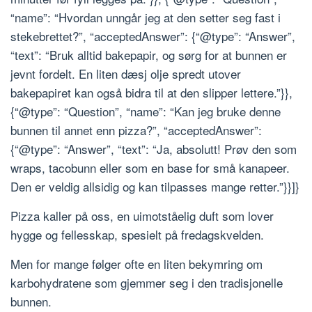
“name”: “Hvordan unngår jeg at den setter seg fast i
stekebrettet?”, “acceptedAnswer”: {“@type”: “Answer”,
“text”: “Bruk alltid bakepapir, og sørg for at bunnen er
jevnt fordelt. En liten dæsj olje spredt utover
bakepapiret kan også bidra til at den slipper lettere.”}},
{“@type”: “Question”, “name”: “Kan jeg bruke denne
bunnen til annet enn pizza?”, “acceptedAnswer”:
{“@type”: “Answer”, “text”: “Ja, absolutt! Prøv den som
wraps, tacobunn eller som en base for små kanapeer.
Den er veldig allsidig og kan tilpasses mange retter.”}}]}
Pizza kaller på oss, en uimotståelig duft som lover
hygge og fellesskap, spesielt på fredagskvelden.
Men for mange følger ofte en liten bekymring om
karbohydratene som gjemmer seg i den tradisjonelle
bunnen.