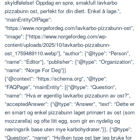
skyldfølelse! Oppdag en sprø, smakfull lavkarbo
pizzabunn ost, perfekt for din diett. Enkel å lage.”,
“mainEntityOfPage”:
“https://www.norgefordeg.com/lavkarbo-pizzabunn-ost”,
“image”: [“https://www.norgefordeg.com/wp-
content/uploads/2025/10/lavkarbo-pizzabunn-
ost_1759489110.webp”], “author”: {“@type”: “Person”,
“name”: “Editor”}, “publisher”: {“@type”: “Organization”,
“name”: “Norge For Deg”}}
{“@context”: “https://schema.org”, “@type”:
“FAQPage”, “mainEntity”: [{“@type”: “Question”,
“name”: “Hva er egentlig lavkarbo pizzabunn av ost?”,
“acceptedAnswer”: {“@type”: “Answer”, “text”: “Dette er
en smart og enkel pizzabunn laget primært av ost (som
mozzarella) og ofte litt egg, som gir en nydelig og
næringsrik base uten mye karbohydrater.”}}, {“@type”:
“Question”, “name”: “Hvilken type ost bør jeg bruke for