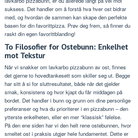
lavkarbo pizzabunn, er du allerede langt på vei mot
suksess. Det handler om å forstå hva hver ost bidrar
med, og hvordan de sammen kan skape den perfekte
basen for din favorittpizza. Prøv deg frem, så finner du
raskt din egen favorittblanding!
To Filosofier for Ostebunn: Enkelhet
mot Tekstur
Når vi snakker om lavkarbo pizzabunn av ost, finnes
det gjerne to hovedtankesett som skiller seg ut. Begge
har sitt å si for sluttresultatet, både når det gjelder
smak, konsistens og hvor kjapt du får middagen på
bordet. Det handler i bunn og grunn om dine personlige
preferanser og hva du prioriterer i en pizzabunn – den
ytterste enkelheten, eller en mer “klassisk” følelse.
På den ene siden har vi den helt rene ostebunnen, hvor
smeltet ost i praksis utgjør hele fundamentet. Dette er