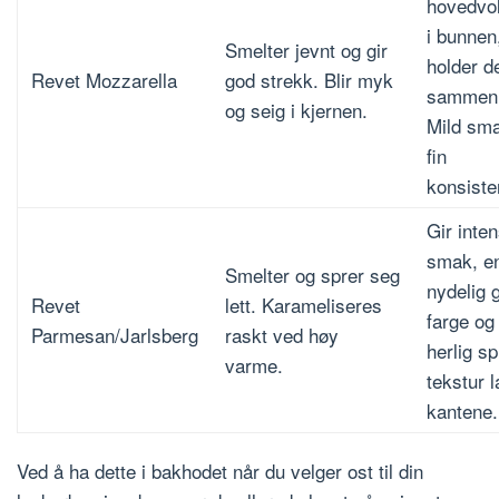
hovedvo
i bunnen
Smelter jevnt og gir
holder d
Revet Mozzarella
god strekk. Blir myk
sammen
og seig i kjernen.
Mild sm
fin
konsiste
Gir inte
smak, e
Smelter og sprer seg
nydelig 
Revet
lett. Karameliseres
farge og
Parmesan/Jarlsberg
raskt ved høy
herlig sp
varme.
tekstur 
kantene.
Ved å ha dette i bakhodet når du velger ost til din