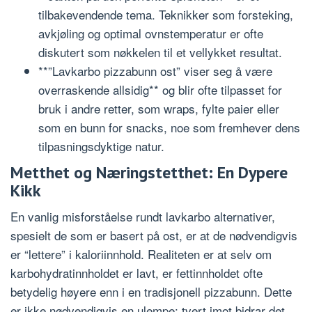
tilbakevendende tema. Teknikker som forsteking,
avkjøling og optimal ovnstemperatur er ofte
diskutert som nøkkelen til et vellykket resultat.
**”Lavkarbo pizzabunn ost” viser seg å være
overraskende allsidig** og blir ofte tilpasset for
bruk i andre retter, som wraps, fylte paier eller
som en bunn for snacks, noe som fremhever dens
tilpasningsdyktige natur.
Metthet og Næringstetthet: En Dypere
Kikk
En vanlig misforståelse rundt lavkarbo alternativer,
spesielt de som er basert på ost, er at de nødvendigvis
er “lettere” i kaloriinnhold. Realiteten er at selv om
karbohydratinnholdet er lavt, er fettinnholdet ofte
betydelig høyere enn i en tradisjonell pizzabunn. Dette
er ikke nødvendigvis en ulempe; tvert imot bidrar det