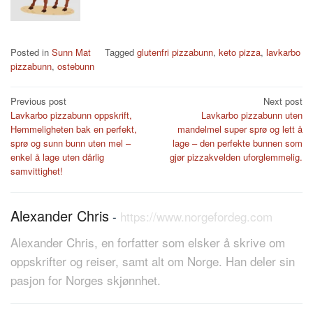
Posted in
Sunn Mat
Tagged
glutenfri pizzabunn
,
keto pizza
,
lavkarbo
pizzabunn
,
ostebunn
Post
Previous post
Next post
Lavkarbo pizzabunn oppskrift,
Lavkarbo pizzabunn uten
navigation
Hemmeligheten bak en perfekt,
mandelmel super sprø og lett å
sprø og sunn bunn uten mel –
lage – den perfekte bunnen som
enkel å lage uten dårlig
gjør pizzakvelden uforglemmelig.
samvittighet!
Alexander Chris
-
https://www.norgefordeg.com
Alexander Chris, en forfatter som elsker å skrive om
oppskrifter og reiser, samt alt om Norge. Han deler sin
pasjon for Norges skjønnhet.