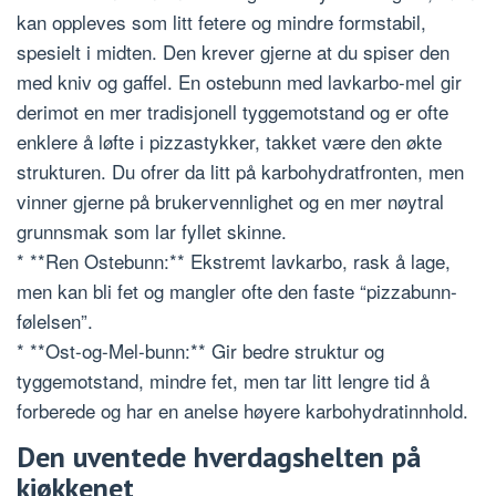
kan oppleves som litt fetere og mindre formstabil,
spesielt i midten. Den krever gjerne at du spiser den
med kniv og gaffel. En ostebunn med lavkarbo-mel gir
derimot en mer tradisjonell tyggemotstand og er ofte
enklere å løfte i pizzastykker, takket være den økte
strukturen. Du ofrer da litt på karbohydratfronten, men
vinner gjerne på brukervennlighet og en mer nøytral
grunnsmak som lar fyllet skinne.
* **Ren Ostebunn:** Ekstremt lavkarbo, rask å lage,
men kan bli fet og mangler ofte den faste “pizzabunn-
følelsen”.
* **Ost-og-Mel-bunn:** Gir bedre struktur og
tyggemotstand, mindre fet, men tar litt lengre tid å
forberede og har en anelse høyere karbohydratinnhold.
Den uventede hverdagshelten på
kjøkkenet