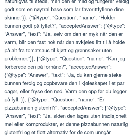
naturligvis til stede, men den er mild og fungerer veldig
godt som en nøytral base som lar favorittfyllene dine
skinne.”}}, {“@type”: “Question”, “name”: “Holder
bunnen godt på fyllet?”, “acceptedAnswer”: {“@type”:
“Answer”, “text”: “Ja, selv om den er myk når den er
varm, blir den fast nok når den avkjøles litt til å holde
på alt fra tomatsaus til kjøtt og grønnsaker uten
problemer.”}}, {“@type”: “Question”, “name”: “Kan jeg
forberede den på forhånd?”, “acceptedAnswer”:
{“@type”: “Answer”, “text”: “Ja, du kan gjerne steke
bunnen ferdig og oppbevare den i kjøleskapet i et par
dager, eller fryse den ned. Varm den opp før du legger
på fyll.”}}, {“@type”: “Question”, “name”: “Er
pizzabunnen glutenfri?”, “acceptedAnswer”: {“@type”:
“Answer”, “text”: “Ja, siden den lages uten tradisjonelt
mel eller kornprodukter, er denne pizzabunnen naturlig
glutenfri og et flott alternativ for de som unngår