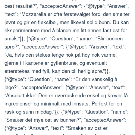
best resultat?”, “acceptedAnswer”: {“@type”: “Answer”,
“text”: “Mozzarella er ofte førstevalget fordi den smelter
jevnt og gir en fleksibel, men likevel solid bunn. Du kan
eksperimentere med å blande inn litt annen fast ost for
smak.”}}, {“@type”: “Question”, “name”: “Blir bunnen
sprø?”, “acceptedAnswer”: {“@type”: “Answer”, “text”:
“Ja, hvis den stekes lenge nok på høy nok varme,
gjerne til kantene er gyllenbrune, og eventuelt
etterstekes med fyll, kan den bli herlig sprø.”}},
{“@type”: “Question”, “name”: “Er den vanskelig å
lage?”, “acceptedAnswer”: {“@type”: “Answer”, “text”:
“Absolutt ikke! Den er overraskende enkel og krever få
ingredienser og minimalt med innsats. Perfekt for en
rask og sunn middag.”}}, {“@type”: “Question”, “name”:
“Smaker det mye ost av bunnen?”, “acceptedAnswer”:
{“@type”: “Answer”, “text”: “Smaken av ost er