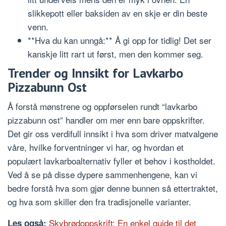
slikkepott eller baksiden av en skje er din beste
venn.
**Hva du kan unngå:** Å gi opp for tidlig! Det ser
kanskje litt rart ut først, men den kommer seg.
Trender og Innsikt for Lavkarbo
Pizzabunn Ost
Å forstå mønstrene og oppførselen rundt “lavkarbo
pizzabunn ost” handler om mer enn bare oppskrifter.
Det gir oss verdifull innsikt i hva som driver matvalgene
våre, hvilke forventninger vi har, og hvordan et
populært lavkarboalternativ fyller et behov i kostholdet.
Ved å se på disse dypere sammenhengene, kan vi
bedre forstå hva som gjør denne bunnen så ettertraktet,
og hva som skiller den fra tradisjonelle varianter.
Skybrødoppskrift: En enkel guide til det
Les også: