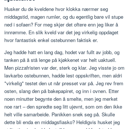
Husker du de kveldene hvor klokka nærmer seg
middagstid, magen rumler, og du egentlig bare vil stupe
ned i sofaen? For meg skjer det oftere enn jeg liker å
innrømme. En slik kveld var det jeg virkelig oppdaget
hvor fantastisk enkel ostebunnen faktisk er.
Jeg hadde hatt en lang dag, hodet var fullt av jobb, og
tanken på å stå lenge på kjøkkenet var helt uaktuell.
Men pizzafristen var der, sterk og klar. Jeg visste jo om
lavkarbo ostebunnen, hadde lest oppskriften, men aldri
*virkelig* testet den ut når presset var på. Jeg rev frem
osten, slang den på bakepapiret, og inn i ovnen. Etter
noen minutter begynte den å smelte, men jeg merket
noe rart – den spredte seg litt ujevnt, som om den ikke
helt ville samarbeide. Panikken snek seg på. Skulle
dette bli enda en middagsfiasko? Heldigvis husket jeg