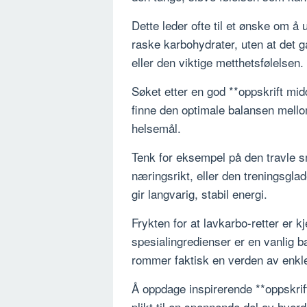
Dette leder ofte til et ønske om å
raske karbohydrater, uten at det
eller den viktige metthetsfølelsen.
Søket etter en god **oppskrift mid
finne den optimale balansen mello
helsemål.
Tenk for eksempel på den travle 
næringsrikt, eller den treningsgla
gir langvarig, stabil energi.
Frykten for at lavkarbo-retter er k
spesialingredienser er en vanlig b
rommer faktisk en verden av enkl
Å oppdage inspirerende **oppskrif
plikt til en spennende del av hver