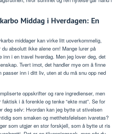
vkarbo Middag i Hverdagen: En
avkarbo middager kan virke litt uoverkommelig,
r du absolutt ikke alene om! Mange lurer på
e inn i en travel hverdag. Men jeg lover deg, det
tenskap. Tvert imot, det handler mye om å finne
passer inn i ditt liv, uten at du må snu opp ned
mpliserte oppskrifter og rare ingredienser, men
 faktisk i å forenkle og tenke “ekte mat”. Se for
ør deg selv: Hvordan kan jeg bytte ut stivelsen
mtidig som smaken og metthetsfølelsen ivaretas?
er som utgjør en stor forskjell, som å bytte ut ris
uashgetti. Det er en tilvenningssak, men når du