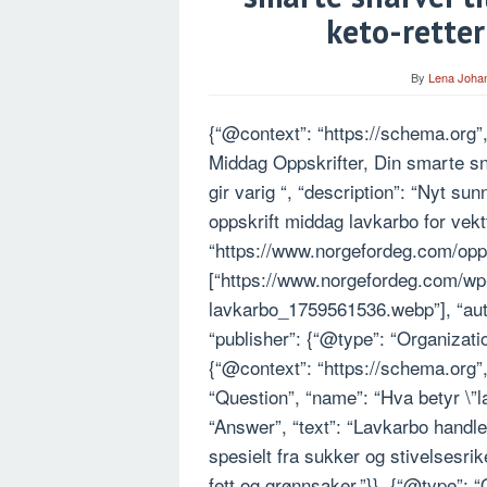
keto-retter
By
Lena Joha
{“@context”: “https://schema.org”
Middag Oppskrifter, Din smarte sn
gir varig “, “description”: “Nyt s
oppskrift middag lavkarbo for vekt
“https://www.norgefordeg.com/opps
[“https://www.norgefordeg.com/wp
lavkarbo_1759561536.webp”], “auth
“publisher”: {“@type”: “Organizati
{“@context”: “https://schema.org”
“Question”, “name”: “Hva betyr \”
“Answer”, “text”: “Lavkarbo handl
spesielt fra sukker og stivelsesrik
fett og grønnsaker.”}}, {“@type”: 