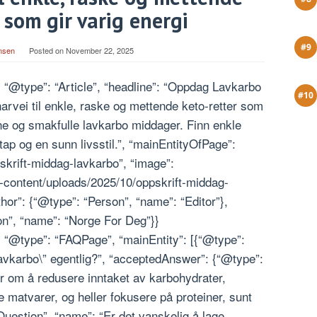
 som gir varig energi
nsen
Posted on
November 22, 2025
, “@type”: “Article”, “headline”: “Oppdag Lavkarbo
arvei til enkle, raske og mettende keto-retter som
unne og smakfulle lavkarbo middager. Finn enkle
tap og en sunn livsstil.”, “mainEntityOfPage”:
krift-middag-lavkarbo”, “image”:
-content/uploads/2025/10/oppskrift-middag-
or”: {“@type”: “Person”, “name”: “Editor”},
on”, “name”: “Norge For Deg”}}
, “@type”: “FAQPage”, “mainEntity”: [{“@type”:
lavkarbo\” egentlig?”, “acceptedAnswer”: {“@type”:
er om å redusere inntaket av karbohydrater,
e matvarer, og heller fokusere på proteiner, sunt
“Question”, “name”: “Er det vanskelig å lage