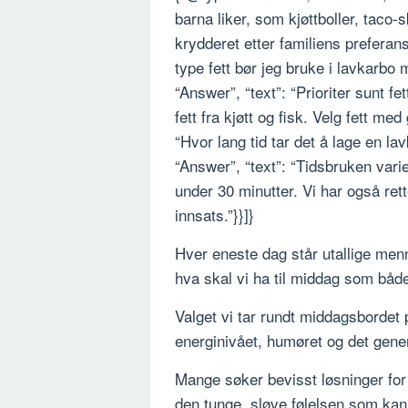
barna liker, som kjøttboller, taco-
krydderet etter familiens preferan
type fett bør jeg bruke i lavkarbo
“Answer”, “text”: “Prioriter sunt f
fett fra kjøtt og fisk. Velg fett me
“Hvor lang tid tar det å lage en 
“Answer”, “text”: “Tidsbruken var
under 30 minutter. Vi har også ret
innsats.”}}]}
Hver eneste dag står utallige men
hva skal vi ha til middag som både
Valget vi tar rundt middagsbordet
energinivået, humøret og det gene
Mange søker bevisst løsninger for
den tunge, sløve følelsen som kan 