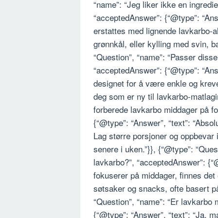
“name”: “Jeg liker ikke en ingredie
“acceptedAnswer”: {“@type”: “Answ
erstattes med lignende lavkarbo-a
grønnkål, eller kylling med svin, 
“Question”, “name”: “Passer disse
“acceptedAnswer”: {“@type”: “Answ
designet for å være enkle og kreve
deg som er ny til lavkarbo-matlagi
forberede lavkarbo middager på f
{“@type”: “Answer”, “text”: “Absol
Lag større porsjoner og oppbevar i
senere i uken.”}}, {“@type”: “Que
lavkarbo?”, “acceptedAnswer”: {“
fokuserer på middager, finnes det 
søtsaker og snacks, ofte basert på
“Question”, “name”: “Er lavkarbo
{“@type”: “Answer”, “text”: “Ja, 