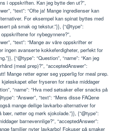
ns i oppskriften. Kan jeg bytte den ut?”,
er”, “text”: “Ofte ja! Mange ingredienser kan
lternativer. For eksempel kan spinat byttes med
basert på smak og tekstur.”}}, {“@type”:
 oppskriftene for nybegynnere?”,
er”, “text”: “Mange av våre oppskrifter er
r ingen avanserte kokkeferdigheter, perfekt for
ng.”}}, {“@type”: “Question”, “name”: “Kan jeg
orhånd (meal prep)?”, “acceptedAnswer”:
utt! Mange retter egner seg ypperlig for meal prep.
 kjøleskapet eller fryseren for raske middager
stion”, “name”: “Hva med søtsaker eller snacks på
@type”: “Answer”, “text”: “Mens disse FAQene
også mange deilige lavkarbo-alternativer for
 bær, nøtter og mørk sjokolade.”}}, {“@type”:
 middager barnevennlige?”, “acceptedAnswer”:
mange familier nyter lavkarbo! Fokuser på smaker