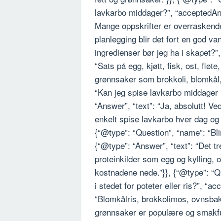
lavkarbo middager?”, “acceptedAnsw
Mange oppskrifter er overraskende 
planlegging blir det fort en god va
ingredienser bør jeg ha i skapet?”
“Sats på egg, kjøtt, fisk, ost, fløt
grønnsaker som brokkoli, blomkål, 
“Kan jeg spise lavkarbo middager
“Answer”, “text”: “Ja, absolutt! Ve
enkelt spise lavkarbo hver dag og s
{“@type”: “Question”, “name”: “Bl
{“@type”: “Answer”, “text”: “Det t
proteinkilder som egg og kylling,
kostnadene nede.”}}, {“@type”: “Q
i stedet for poteter eller ris?”, “
“Blomkålris, brokkolimos, ovnsbakt
grønnsaker er populære og smakfull