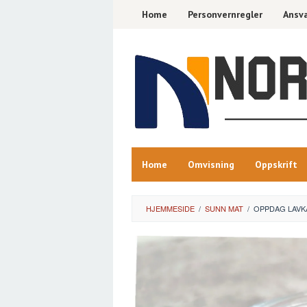
Skip
Home
Personvernregler
Ansva
to
content
Home
Omvisning
Oppskrift
HJEMMESIDE
/
SUNN MAT
/
OPPDAG LAVKA