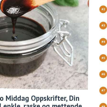
 Middag Oppskrifter, Din
l enkle, raske og mettende