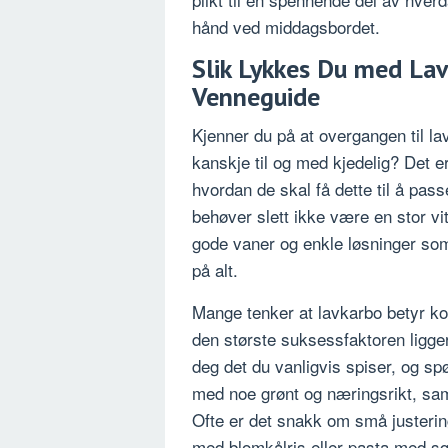
hånd ved middagsbordet.
Slik Lykkes Du med La
Venneguide
Kjenner du på at overgangen til l
kanskje til og med kjedelig? Det e
hvordan de skal få dette til å pass
behøver slett ikke være en stor vi
gode vaner og enkle løsninger som 
på alt.
Mange tenker at lavkarbo betyr ko
den største suksessfaktoren ligger
deg det du vanligvis spiser, og sp
med noe grønt og næringsrikt, sa
Ofte er det snakk om små justering
med blomkålris eller pasta med sq