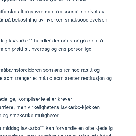
 utforske alternativer som reduserer inntaket av
 går på bekostning av hverken smaksopplevelsen
dag lavkarbo** handler derfor i stor grad om å
m en praktisk hverdag og ens personlige
småbarnsforelderen som ønsker noe raskt og
de som trenger et måltid som støtter restitusjon og
jedelige, kompliserte eller krever
arriere, men virkelighetens lavkarbo-kjøkken
e og smaksrike muligheter.
t middag lavkarbo** kan forvandle en ofte kjedelig
dagsrutinen, hvor sunnhet og ren nytelse går hånd i