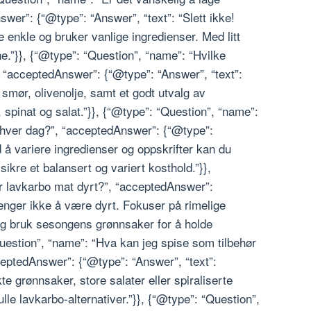
er”: {“@type”: “Answer”, “text”: “Slett ikke!
enkle og bruker vanlige ingredienser. Med litt
ne.”}}, {“@type”: “Question”, “name”: “Hvilke
, “acceptedAnswer”: {“@type”: “Answer”, “text”:
e, smør, olivenolje, samt et godt utvalg av
spinat og salat.”}}, {“@type”: “Question”, “name”:
 hver dag?”, “acceptedAnswer”: {“@type”:
d å variere ingredienser og oppskrifter kan du
ikre et balansert og variert kosthold.”}},
ir lavkarbo mat dyrt?”, “acceptedAnswer”:
renger ikke å være dyrt. Fokuser på rimelige
 og bruk sesongens grønnsaker for å holde
uestion”, “name”: “Hva kan jeg spise som tilbehør
acceptedAnswer”: {“@type”: “Answer”, “text”:
e grønnsaker, store salater eller spiraliserte
e lavkarbo-alternativer.”}}, {“@type”: “Question”,