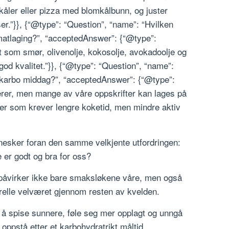
skåler eller pizza med blomkålbunn, og juster
ser.”}}, {“@type”: “Question”, “name”: “Hvilken
 matlaging?”, “acceptedAnswer”: {“@type”:
ett som smør, olivenolje, kokosolje, avokadoolje og
d god kvalitet.”}}, {“@type”: “Question”, “name”:
lavkarbo middag?”, “acceptedAnswer”: {“@type”:
ierer, men mange av våre oppskrifter kan lages på
ter som krever lengre koketid, men mindre aktiv
nesker foran den samme velkjente utfordringen:
 er godt og bra for oss?
 påvirker ikke bare smaksløkene våre, men også
relle velværet gjennom resten av kvelden.
 å spise sunnere, føle seg mer opplagt og unngå
oppstå etter et karbohydratrikt måltid.