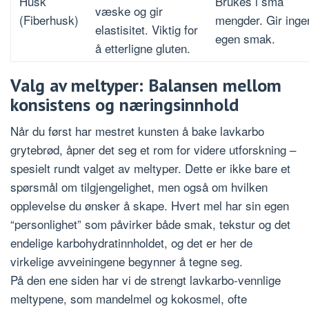
Husk
Brukes i små
væske og gir
(Fiberhusk)
mengder. Gir inge
elastisitet. Viktig for
egen smak.
å etterligne gluten.
Valg av meltyper: Balansen mellom
konsistens og næringsinnhold
Når du først har mestret kunsten å bake lavkarbo
grytebrød, åpner det seg et rom for videre utforskning –
spesielt rundt valget av meltyper. Dette er ikke bare et
spørsmål om tilgjengelighet, men også om hvilken
opplevelse du ønsker å skape. Hvert mel har sin egen
“personlighet” som påvirker både smak, tekstur og det
endelige karbohydratinnholdet, og det er her de
virkelige avveiningene begynner å tegne seg.
På den ene siden har vi de strengt lavkarbo-vennlige
meltypene, som mandelmel og kokosmel, ofte