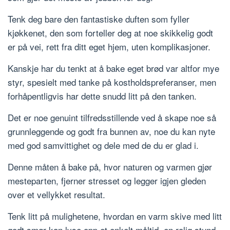
Tenk deg bare den fantastiske duften som fyller
kjøkkenet, den som forteller deg at noe skikkelig godt
er på vei, rett fra ditt eget hjem, uten komplikasjoner.
Kanskje har du tenkt at å bake eget brød var altfor mye
styr, spesielt med tanke på kostholdspreferanser, men
forhåpentligvis har dette snudd litt på den tanken.
Det er noe genuint tilfredsstillende ved å skape noe så
grunnleggende og godt fra bunnen av, noe du kan nyte
med god samvittighet og dele med de du er glad i.
Denne måten å bake på, hvor naturen og varmen gjør
mesteparten, fjerner stresset og legger igjen gleden
over et vellykket resultat.
Tenk litt på mulighetene, hvordan en varm skive med litt
godt smør kan lyse opp et enkelt måltid, en rolig stund,