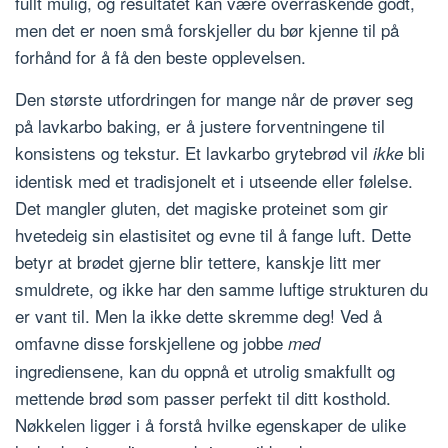
fullt mulig, og resultatet kan være overraskende godt,
men det er noen små forskjeller du bør kjenne til på
forhånd for å få den beste opplevelsen.
Den største utfordringen for mange når de prøver seg
på lavkarbo baking, er å justere forventningene til
konsistens og tekstur. Et lavkarbo grytebrød vil
bli
ikke
identisk med et tradisjonelt et i utseende eller følelse.
Det mangler gluten, det magiske proteinet som gir
hvetedeig sin elastisitet og evne til å fange luft. Dette
betyr at brødet gjerne blir tettere, kanskje litt mer
smuldrete, og ikke har den samme luftige strukturen du
er vant til. Men la ikke dette skremme deg! Ved å
omfavne disse forskjellene og jobbe
med
ingrediensene, kan du oppnå et utrolig smakfullt og
mettende brød som passer perfekt til ditt kosthold.
Nøkkelen ligger i å forstå hvilke egenskaper de ulike