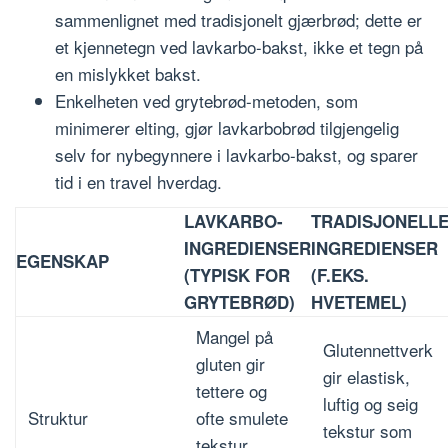
sammenlignet med tradisjonelt gjærbrød; dette er
et kjennetegn ved lavkarbo-bakst, ikke et tegn på
en mislykket bakst.
Enkelheten ved grytebrød-metoden, som
minimerer elting, gjør lavkarbobrød tilgjengelig
selv for nybegynnere i lavkarbo-bakst, og sparer
tid i en travel hverdag.
LAVKARBO-
TRADISJONELL
INGREDIENSER
INGREDIENSER
EGENSKAP
(TYPISK FOR
(F.EKS.
GRYTEBRØD)
HVETEMEL)
Mangel på
Glutennettverk
gluten gir
gir elastisk,
tettere og
luftig og seig
Struktur
ofte smulete
tekstur som
tekstur,