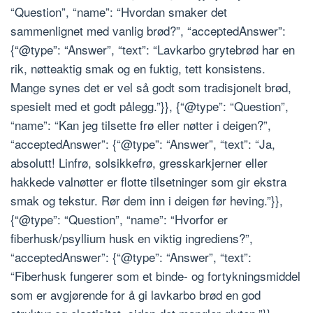
“Question”, “name”: “Hvordan smaker det
sammenlignet med vanlig brød?”, “acceptedAnswer”:
{“@type”: “Answer”, “text”: “Lavkarbo grytebrød har en
rik, nøtteaktig smak og en fuktig, tett konsistens.
Mange synes det er vel så godt som tradisjonelt brød,
spesielt med et godt pålegg.”}}, {“@type”: “Question”,
“name”: “Kan jeg tilsette frø eller nøtter i deigen?”,
“acceptedAnswer”: {“@type”: “Answer”, “text”: “Ja,
absolutt! Linfrø, solsikkefrø, gresskarkjerner eller
hakkede valnøtter er flotte tilsetninger som gir ekstra
smak og tekstur. Rør dem inn i deigen før heving.”}},
{“@type”: “Question”, “name”: “Hvorfor er
fiberhusk/psyllium husk en viktig ingrediens?”,
“acceptedAnswer”: {“@type”: “Answer”, “text”:
“Fiberhusk fungerer som et binde- og fortykningsmiddel
som er avgjørende for å gi lavkarbo brød en god