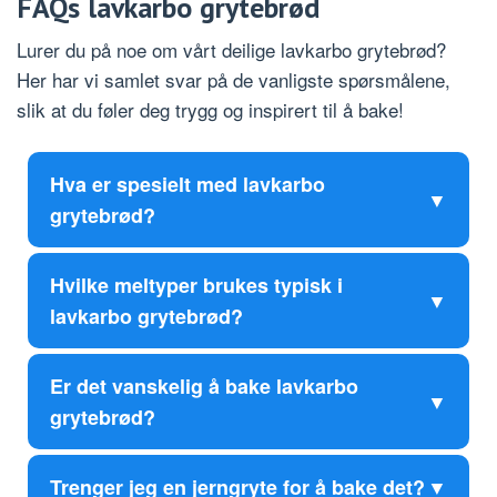
FAQs lavkarbo grytebrød
Lurer du på noe om vårt deilige lavkarbo grytebrød?
Her har vi samlet svar på de vanligste spørsmålene,
slik at du føler deg trygg og inspirert til å bake!
Hva er spesielt med lavkarbo
grytebrød?
Hvilke meltyper brukes typisk i
lavkarbo grytebrød?
Er det vanskelig å bake lavkarbo
grytebrød?
Trenger jeg en jerngryte for å bake det?