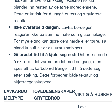
husken får svelle skikkelig i væsken før du
blander inn resten av de tørre ingrediensene.
Dette er kritisk for å unngå et tørt og smuldrete
resultat.
Lavkarbo-deiger
Ikke overarbeid deigen:
reagerer ikke på samme måte som glutenholdige.
For mye elting kan gjøre dem harde eller tørre, så
bland kun til alt er akkurat kombinert.
Det er fristende
Gi brødet tid til å kjøle seg ned:
å skjære i det varme brødet med en gang, men
spesielt lavkarbobrød trenger tid til å sette seg
etter steking. Dette forbedrer både tekstur og
skjæreegenskapene.
LAVKARBO
HOVEDEGENSKAPER
VIKTIG Å HUSKE 
MELTYPE
I GRYTEBRØD
Lavt