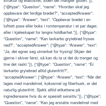
struktur og elastisitet, siden det mangler gluten.”}},
{“@type”: “Question”, “name”: “Hvordan skal jeg
oppbevare det ferdige brødet?”, “acceptedAnswer”:
{“@type”: “Answer”, “text”: “Oppbevar brødet i en
lufttett pose eller boks i romtemperatur i et par dager,
eller i kjøleskapet for lengre holdbarhet.”}}, {“@type”:
“Question”, “name”: “Kan lavkarbo grytebrød fryses
ned?”, “acceptedAnswer”: {“@type”: “Answer”, “text”:
“Ja, det egner seg utmerket for frysing! Skjær det
gjerne i skiver først, så kan du ta ut det du trenger og
tine det raskt.”}}, {“@type”: “Question”, “name”: “Er
lavkarbo grytebrød alltid glutenfritt?”,
“acceptedAnswer”: {“@type”: “Answer”, “text”: “Når det
lages med mandelmel, kokosmel og fiberhusk, er det
naturlig glutenfritt. Sjekk alltid etikettene på
ingrediensene hvis du er spesielt sensitiv.”}}, {“@type”:
“Question”, “name”: “Kan jeg erstatte mandelmel med