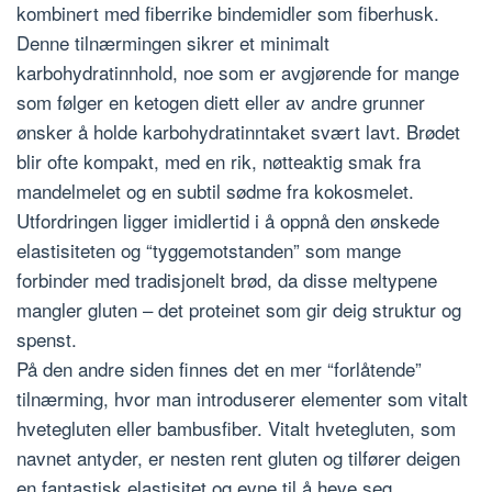
kombinert med fiberrike bindemidler som fiberhusk.
Denne tilnærmingen sikrer et minimalt
karbohydratinnhold, noe som er avgjørende for mange
som følger en ketogen diett eller av andre grunner
ønsker å holde karbohydratinntaket svært lavt. Brødet
blir ofte kompakt, med en rik, nøtteaktig smak fra
mandelmelet og en subtil sødme fra kokosmelet.
Utfordringen ligger imidlertid i å oppnå den ønskede
elastisiteten og “tyggemotstanden” som mange
forbinder med tradisjonelt brød, da disse meltypene
mangler gluten – det proteinet som gir deig struktur og
spenst.
På den andre siden finnes det en mer “forlåtende”
tilnærming, hvor man introduserer elementer som vitalt
hvetegluten eller bambusfiber. Vitalt hvetegluten, som
navnet antyder, er nesten rent gluten og tilfører deigen
en fantastisk elastisitet og evne til å heve seg