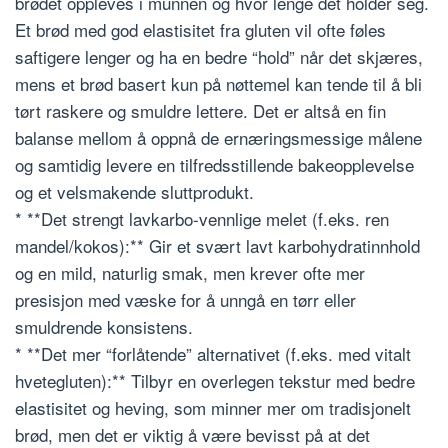
brødet oppleves i munnen og hvor lenge det holder seg.
Et brød med god elastisitet fra gluten vil ofte føles
saftigere lenger og ha en bedre “hold” når det skjæres,
mens et brød basert kun på nøttemel kan tende til å bli
tørt raskere og smuldre lettere. Det er altså en fin
balanse mellom å oppnå de ernæringsmessige målene
og samtidig levere en tilfredsstillende bakeopplevelse
og et velsmakende sluttprodukt.
* **Det strengt lavkarbo-vennlige melet (f.eks. ren
mandel/kokos):** Gir et svært lavt karbohydratinnhold
og en mild, naturlig smak, men krever ofte mer
presisjon med væske for å unngå en tørr eller
smuldrende konsistens.
* **Det mer “forlåtende” alternativet (f.eks. med vitalt
hvetegluten):** Tilbyr en overlegen tekstur med bedre
elastisitet og heving, som minner mer om tradisjonelt
brød, men det er viktig å være bevisst på at det