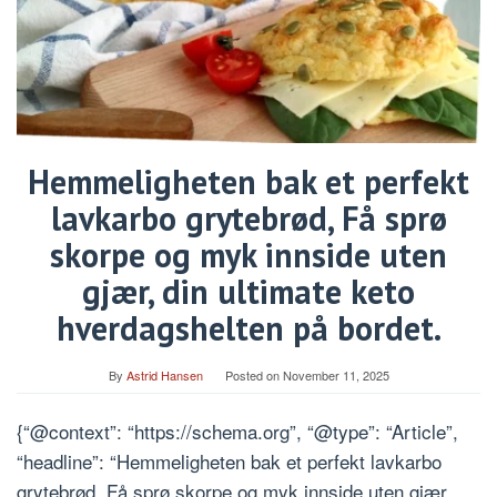
Hemmeligheten bak et perfekt
lavkarbo grytebrød, Få sprø
skorpe og myk innside uten
gjær, din ultimate keto
hverdagshelten på bordet.
By
Astrid Hansen
Posted on
November 11, 2025
{“@context”: “https://schema.org”, “@type”: “Article”,
“headline”: “Hemmeligheten bak et perfekt lavkarbo
grytebrød, Få sprø skorpe og myk innside uten gjær,