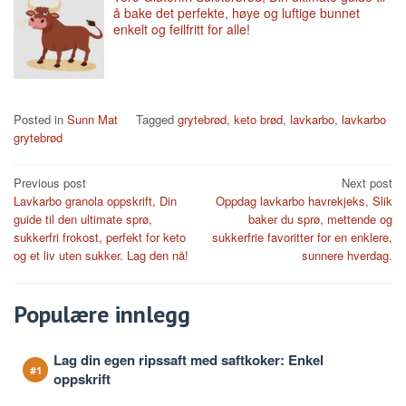
å bake det perfekte, høye og luftige bunnet
enkelt og feilfritt for alle!
Posted in
Sunn Mat
Tagged
grytebrød
,
keto brød
,
lavkarbo
,
lavkarbo
grytebrød
Post
Previous post
Next post
Lavkarbo granola oppskrift, Din
Oppdag lavkarbo havrekjeks, Slik
navigation
guide til den ultimate sprø,
baker du sprø, mettende og
sukkerfri frokost, perfekt for keto
sukkerfrie favoritter for en enklere,
og et liv uten sukker. Lag den nå!
sunnere hverdag.
Populære innlegg
Lag din egen ripssaft med saftkoker: Enkel
oppskrift