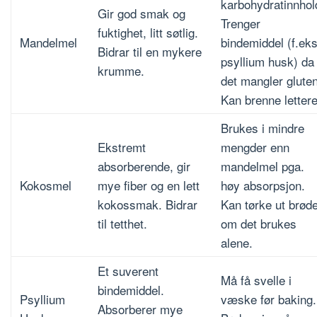
karbohydratinnhol
Gir god smak og
Trenger
fuktighet, litt søtlig.
Mandelmel
bindemiddel (f.eks
Bidrar til en mykere
psyllium husk) da
krumme.
det mangler gluten
Kan brenne lettere
Brukes i mindre
Ekstremt
mengder enn
absorberende, gir
mandelmel pga.
Kokosmel
mye fiber og en lett
høy absorpsjon.
kokossmak. Bidrar
Kan tørke ut brøde
til tetthet.
om det brukes
alene.
Et suverent
Må få svelle i
bindemiddel.
Psyllium
væske før baking.
Absorberer mye