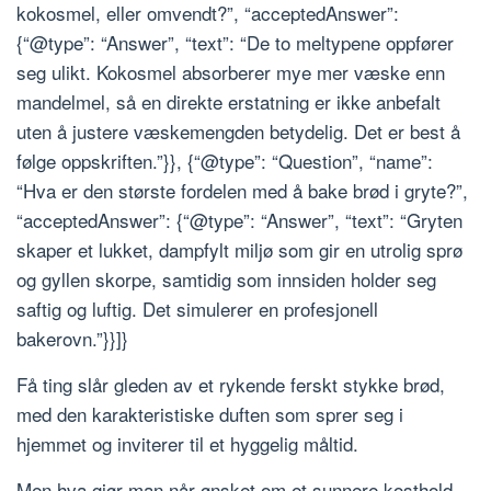
kokosmel, eller omvendt?”, “acceptedAnswer”:
{“@type”: “Answer”, “text”: “De to meltypene oppfører
seg ulikt. Kokosmel absorberer mye mer væske enn
mandelmel, så en direkte erstatning er ikke anbefalt
uten å justere væskemengden betydelig. Det er best å
følge oppskriften.”}}, {“@type”: “Question”, “name”:
“Hva er den største fordelen med å bake brød i gryte?”,
“acceptedAnswer”: {“@type”: “Answer”, “text”: “Gryten
skaper et lukket, dampfylt miljø som gir en utrolig sprø
og gyllen skorpe, samtidig som innsiden holder seg
saftig og luftig. Det simulerer en profesjonell
bakerovn.”}}]}
Få ting slår gleden av et rykende ferskt stykke brød,
med den karakteristiske duften som sprer seg i
hjemmet og inviterer til et hyggelig måltid.
Men hva gjør man når ønsket om et sunnere kosthold,