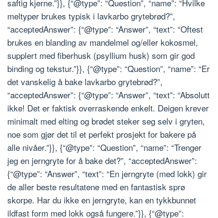
saftig kjerne.”}}, {“@type”: “Question”, “name”: “Hvilke
meltyper brukes typisk i lavkarbo grytebrød?”,
“acceptedAnswer”: {“@type”: “Answer”, “text”: “Oftest
brukes en blanding av mandelmel og/eller kokosmel,
supplert med fiberhusk (psyllium husk) som gir god
binding og tekstur.”}}, {“@type”: “Question”, “name”: “Er
det vanskelig å bake lavkarbo grytebrød?”,
“acceptedAnswer”: {“@type”: “Answer”, “text”: “Absolutt
ikke! Det er faktisk overraskende enkelt. Deigen krever
minimalt med elting og brødet steker seg selv i gryten,
noe som gjør det til et perfekt prosjekt for bakere på
alle nivåer.”}}, {“@type”: “Question”, “name”: “Trenger
jeg en jerngryte for å bake det?”, “acceptedAnswer”:
{“@type”: “Answer”, “text”: “En jerngryte (med lokk) gir
de aller beste resultatene med en fantastisk sprø
skorpe. Har du ikke en jerngryte, kan en tykkbunnet
ildfast form med lokk også fungere.”}}, {“@type”: