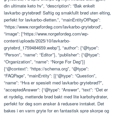
din ultimate keto hv”, “description”: “Bak enkelt
lavkarbo grytebrød! Saftig og smakfullt brød uten elting,
perfekt for lavkarbo-dietten.”, “mainEntityOfPage”:
“https://www.norgefordeg.com/lavkarbo-grytebrod”,
“image”: [“https://www.norgefordeg.com/wp-
content/uploads/2025/10/lavkarbo-
grytebrd_1759484659.webp”], “author”: {“@type”:
“Person”, “name”: “Editor”}, “publisher”: {“@type”:
“Organization”, “name”: “Norge For Deg”}}
{“@context”: “https://schema.org”, “@type”:
“FAQPage”, “mainEntity”: [{“@type”: “Question”,
“name”: “Hva er spesielt med lavkarbo grytebrød?”,
“acceptedAnswer”: {“@type”: “Answer”, “text”: “Det er
et nydelig, mettende brød bakt med lite karbohydrater,
perfekt for deg som ønsker å redusere inntaket. Det
bakes i en varm gryte for en fantastisk sprø skorpe og