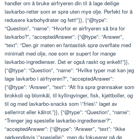
handler om å bruke airfryeren din til å lage deilige
lavkarbo-retter som er sprø uten mye olje. Perfekt for å
redusere karbohydrater og fett!”}}, {“@type”:
“Question”, “name”: “Hvorfor er airfryeren så bra for
lavkarbo?”, “acceptedAnswer”: {“@type”: “Answer”,
“text”: “Den gir maten en fantastisk sprø overflate med
minimalt med olje, noe som er supert for mange
lavkarbo-ingredienser. Det er også raskt og enkelt!”}},
{“@type”: “Question”, “name”: “Hvilke typer mat kan jeg
lage lavkarbo i airfryeren?”, “acceptedAnswer”:
{“@type”: “Answer”, “text”: “Alt fra sprø grønnsaker som
brokkoli og blomkål, til kyllingvinger, fisk, kjøttboller, og
til og med lavkarbo-snacks som \”fries\” laget av
sellerirot eller kålrot.”}}, {“@type”: “Question”, “name”:
“Trenger jeg spesielle lavkarbo-ingredienser?”,
“acceptedAnswer”: {“@type”: “Answer”, “text”: “Ikke
nødvendigvis \”spesielle\”, men du fokuserer på de