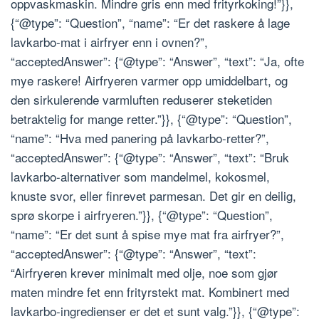
oppvaskmaskin. Mindre gris enn med frityrkoking!”}},
{“@type”: “Question”, “name”: “Er det raskere å lage
lavkarbo-mat i airfryer enn i ovnen?”,
“acceptedAnswer”: {“@type”: “Answer”, “text”: “Ja, ofte
mye raskere! Airfryeren varmer opp umiddelbart, og
den sirkulerende varmluften reduserer steketiden
betraktelig for mange retter.”}}, {“@type”: “Question”,
“name”: “Hva med panering på lavkarbo-retter?”,
“acceptedAnswer”: {“@type”: “Answer”, “text”: “Bruk
lavkarbo-alternativer som mandelmel, kokosmel,
knuste svor, eller finrevet parmesan. Det gir en deilig,
sprø skorpe i airfryeren.”}}, {“@type”: “Question”,
“name”: “Er det sunt å spise mye mat fra airfryer?”,
“acceptedAnswer”: {“@type”: “Answer”, “text”:
“Airfryeren krever minimalt med olje, noe som gjør
maten mindre fet enn frityrstekt mat. Kombinert med
lavkarbo-ingredienser er det et sunt valg.”}}, {“@type”: