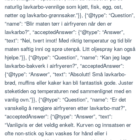
naturlig lavkarbo-vennlige som kjøtt, fisk, egg, ost,
nøtter og lavkarbo-grønnsaker.”}}, {“@type”: “Question”,
“name”: “Blir maten tørr i airfryeren når den er
lavkarbo?”, “acceptedAnswer”: {“@type”: “Answer”,
“text”: “Nei, tvert imot! Med riktig temperatur og tid blir
maten saftig inni og sprø utenpå. Litt oljespray kan også
hjelpe.”}}, {“@type”: “Question”, “name”: “Kan jeg lage
lavkarbo-bakverk i airfryeren?”, “acceptedAnswer”:
{“@type”: “Answer”, “text”: “Absolutt! Små lavkarbo-
brød, muffins eller kaker kan bli fantastisk gode. Juster
steketiden og temperaturen ned sammenlignet med en
vanlig ovn.”}}, {“@type”: “Question”, “name”: “Er det
vanskelig å rengjøre airfryeren etter lavkarbo-mat?”,
“acceptedAnswer”: {“@type”: “Answer”, “text”:
“Vanligvis er det veldig enkelt. Kurven og innsatsen er
ofte non-stick og kan vaskes for hånd eller i