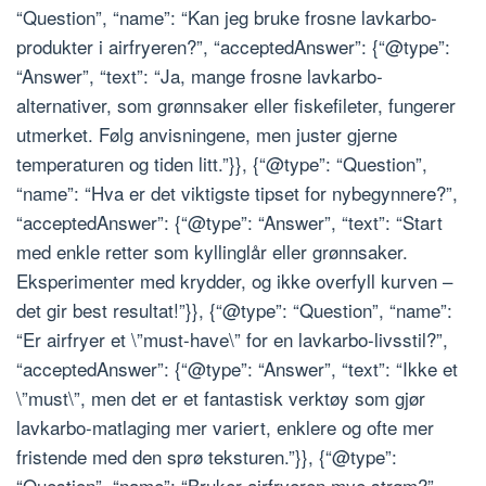
“Question”, “name”: “Kan jeg bruke frosne lavkarbo-
produkter i airfryeren?”, “acceptedAnswer”: {“@type”:
“Answer”, “text”: “Ja, mange frosne lavkarbo-
alternativer, som grønnsaker eller fiskefileter, fungerer
utmerket. Følg anvisningene, men juster gjerne
temperaturen og tiden litt.”}}, {“@type”: “Question”,
“name”: “Hva er det viktigste tipset for nybegynnere?”,
“acceptedAnswer”: {“@type”: “Answer”, “text”: “Start
med enkle retter som kyllinglår eller grønnsaker.
Eksperimenter med krydder, og ikke overfyll kurven –
det gir best resultat!”}}, {“@type”: “Question”, “name”:
“Er airfryer et \”must-have\” for en lavkarbo-livsstil?”,
“acceptedAnswer”: {“@type”: “Answer”, “text”: “Ikke et
\”must\”, men det er et fantastisk verktøy som gjør
lavkarbo-matlaging mer variert, enklere og ofte mer
fristende med den sprø teksturen.”}}, {“@type”:
“Question”, “name”: “Bruker airfryeren mye strøm?”,