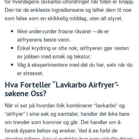
for hverdagens lavkarbo-utfordringer når tiden er knapp.
Den tar de enkleste ingrediensene og løfter dem til noe
som føles som en skikkelig middag, uten alt styret.
Ikke undervurder frosne råvarer – de er
airfryerens beste venn.
Enkel krydring er ofte nok; airfryeren gjør resten
av jobben med smak og tekstur.
Våg å eksperimentere med det du har, selv når du
er stresset.
Hva Forteller “Lavkarbo Airfryer”-
søkene Oss?
Når vi ser på hvordan folk kombinerer “lavkarbo” og
“airfryer” i sine søk og samtaler, handler det ikke bare
om trender som kommer og går. Det handler om å
forstå dypere behov og ønsker. Ved å se forbi de
eksakte tallene, kan vi avdekke hva som virkelig driver