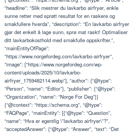
“headline”: “Slik mestrer du lavkarbo airfryer, enkle
sunne retter med sprøtt resultat for en raskere og
smakfullere hverda”, “description”: “En lavkarbo airfryer
gjør det enkelt å lage sunn, sprø mat raskt! Optimaliser
ditt lavkarbokosthold med smakfulle oppskrifter.”,
“mainEntityOfPage”:
“https://www.norgefordeg.com/lavkarbo-airfryer”,
“image”: [“https://www.norgefordeg.com/wp-
content/uploads/2025/10/lavkarbo-
airfryer_1759482114.webp”], “author”: {“@type”:
“Person”, “name”: “Editor”}, “publisher”: {“@type”:
“Organization”, “name”: “Norge For Deg”}}
{“@context”: “https://schema.org”, “@type”:
“FAQPage”, “mainEntity”: [{“@type”: “Question”,
“name”: “Hva er egentlig \”lavkarbo airfryer\”?”,
“acceptedAnswer”: {“@type”: “Answer”, “text”: “Det