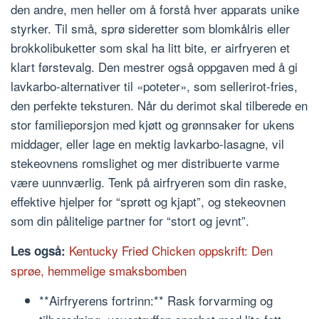
den andre, men heller om å forstå hver apparats unike
styrker. Til små, sprø sideretter som blomkålris eller
brokkolibuketter som skal ha litt bite, er airfryeren et
klart førstevalg. Den mestrer også oppgaven med å gi
lavkarbo-alternativer til «poteter», som sellerirot-fries,
den perfekte teksturen. Når du derimot skal tilberede en
stor familieporsjon med kjøtt og grønnsaker for ukens
middager, eller lage en mektig lavkarbo-lasagne, vil
stekeovnens romslighet og mer distribuerte varme
være uunnværlig. Tenk på airfryeren som din raske,
effektive hjelper for “sprøtt og kjapt”, og stekeovnen
som din pålitelige partner for “stort og jevnt”.
Kentucky Fried Chicken oppskrift: Den
Les også:
sprøe, hemmelige smaksbomben
**Airfryerens fortrinn:** Rask forvarming og