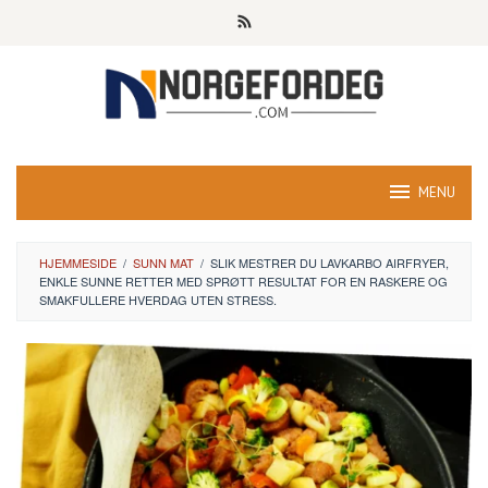
Skip
to
content
MENU
HJEMMESIDE
/
SUNN MAT
/
SLIK MESTRER DU LAVKARBO AIRFRYER,
ENKLE SUNNE RETTER MED SPRØTT RESULTAT FOR EN RASKERE OG
SMAKFULLERE HVERDAG UTEN STRESS.