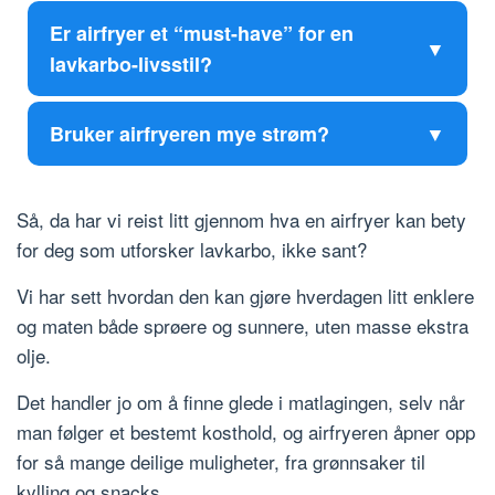
Er airfryer et “must-have” for en
lavkarbo-livsstil?
Bruker airfryeren mye strøm?
Så, da har vi reist litt gjennom hva en airfryer kan bety
for deg som utforsker lavkarbo, ikke sant?
Vi har sett hvordan den kan gjøre hverdagen litt enklere
og maten både sprøere og sunnere, uten masse ekstra
olje.
Det handler jo om å finne glede i matlagingen, selv når
man følger et bestemt kosthold, og airfryeren åpner opp
for så mange deilige muligheter, fra grønnsaker til
kylling og snacks.