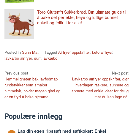
Toro Glutenfri Sukkerbrød, Din ultimate guide til
å bake det perfekte, høye og luftige bunnet
enkelt og feilfritt for alle!
Posted in
Sunn Mat
Tagged
Airfryer oppskrifter
,
keto airfryer
,
lavkarbo airfryer
,
sunt lavkarbo
Post
Previous post
Next post
Hemmeligheten bak lavfodmap
Lavkarbo airfryer oppskrifter, gjør
navigation
rundstykker som smaker
hverdagen raskere, sunnere og
himmelsk, holder magen glad og
sprøere med enkle ideer for deilig
er en fryd å bake hjemme.
mat du kan lage nå.
Populære innlegg
Lag din egen ripssaft med saftkoker: Enkel