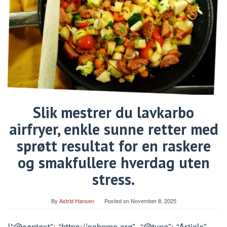
Slik mestrer du lavkarbo
airfryer, enkle sunne retter med
sprøtt resultat for en raskere
og smakfullere hverdag uten
stress.
By
Astrid Hansen
Posted on
November 8, 2025
{“@context”: “https://schema.org”, “@type”: “Article”,