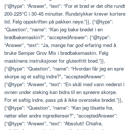
{“@type”: “Answer”, “text”: “For et brød er det ofte rundt
200-225°C i 30-45 minutter. Rundstykker krever kortere
tid. Følg oppskriften på pakken nøye.”}}, {“@type”:
“Question”, “name”: “Kan jeg bake brødet i en
brødbakemaskin?”, “acceptedAnswer”: {“@type”:
“Answer”, “text”: “Ja, mange har god erfaring med å
bruke Semper Grov Mix i brødbakemaskin. Følg
maskinens instruksjoner for glutenfritt brød.”}},
{“@type”: “Question”, “name”: “Hvordan får jeg en sprø
skorpe og et saftig indre?”, “acceptedAnswer”:
{“@type”: “Answer”, “text”: “En skål med vann nederst i
ovnen under steking kan bidra til en sprøere skorpe.
For et saftig indre, pass på å ikke oversteke brødet.”}},
{“@type”: “Question”, “name”: “Kan jeg tilsette frø,
nøtter eller andre ingredienser?”, “acceptedAnswer”:
{“@type”: “Answer”, “text”: “Absolutt! Chiafrø,