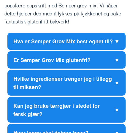
populære oppskrift med Semper grov mix. Vi håper
dette hjelper deg med å lykkes på kjøkkenet og bake
fantastisk glutenfritt bakverk!
Hva er Semper Grov Mix best egnet til?
Er Semper Grov Mix glutenfri?
Hvilke ingredienser trenger jeg i tillegg
til miksen?
Kan jeg bruke tørrgjær i stedet for
fersk gjær?
Hvor lenge skal deigen heve?