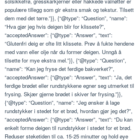
solsikkefrø, gresskarkjerner eller hakkede valnøtter er
populære tillegg som gir ekstra smak og tekstur. Tilsett
dem med det tørre.”}}, {“@type”: “Question”, “name”:
“Hva gjør jeg hvis deigen blir for klissete?”,
“acceptedAnswer”: {“@type”: “Answer”, “text”:
“Glutenfri deig er ofte litt klissete. Prøv å fukte hendene
med vann eller olje når du former deigen. Unngå å
tilsette for mye ekstra mel.”}}, {“@type”: “Question”,
“name”: “Kan jeg fryse det ferdige bakverket?”,
“acceptedAnswer”: {“@type”: “Answer”, “text”: “Ja, det
ferdige brødet eller rundstykkene egner seg utmerket til
frysing. Skjær gjerne brødet i skiver før frysing.”}},
{“@type”: “Question”, “name”: “Jeg ønsker å lage
rundstykker i stedet for et brød, hvordan gjør jeg det?”,
“acceptedAnswer”: {“@type”: “Answer”, “text”: “Du kan
enkelt forme deigen til rundstykker i stedet for et brød.
Reduser steketiden til ca. 15-25 minutter og hold øye