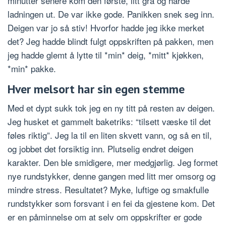
minutter senere kom den første, litt grå og harde
ladningen ut. De var ikke gode. Panikken snek seg inn.
Deigen var jo så stiv! Hvorfor hadde jeg ikke merket
det? Jeg hadde blindt fulgt oppskriften på pakken, men
jeg hadde glemt å lytte til *min* deig, *mitt* kjøkken,
*min* pakke.
Hver melsort har sin egen stemme
Med et dypt sukk tok jeg en ny titt på resten av deigen.
Jeg husket et gammelt baketriks: “tilsett væske til det
føles riktig”. Jeg la til en liten skvett vann, og så en til,
og jobbet det forsiktig inn. Plutselig endret deigen
karakter. Den ble smidigere, mer medgjørlig. Jeg formet
nye rundstykker, denne gangen med litt mer omsorg og
mindre stress. Resultatet? Myke, luftige og smakfulle
rundstykker som forsvant i en fei da gjestene kom. Det
er en påminnelse om at selv om oppskrifter er gode