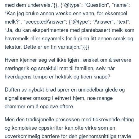
med dem underveis.”}}, {“@type”: “Question”, “name”:
“Kan jeg bruke annen væske enn vann, for eksempel
melk?”, “acceptedAnswer”: {“@type”: “Answer”, “text”:
“Ja, du kan eksperimentere med plantebasert melk som
havremelk eller soyamelk for å gi en litt annen smak og
tekstur. Dette er en fin variasjon.”}}]}
Hvem kjenner seg vel ikke igjen i ønsket om å servere
næringsrik og smakfull mat til familien, selv når
hverdagens tempo er hektisk og tiden knapp?
Duften av nybakt brød sprer en umiddelbar glede og
signaliserer omsorg i ethvert hjem, noe mange
drømmer om å oppleve oftere.
Men den tradisjonelle prosessen med tidkrevende elting
og komplekse oppskrifter kan ofte virke som en
uoverkommelig barriere for den gjennomsnittlige travle