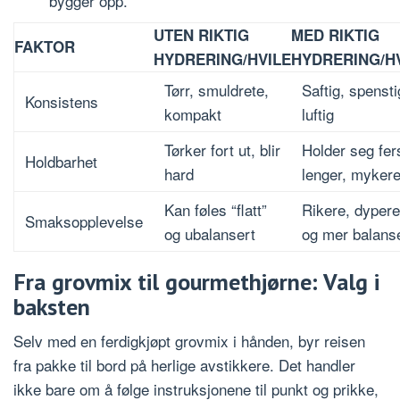
bygger opp.
UTEN RIKTIG
MED RIKTIG
FAKTOR
HYDRERING/HVILE
HYDRERING/H
Tørr, smuldrete,
Saftig, spensti
Konsistens
kompakt
luftig
Tørker fort ut, blir
Holder seg fer
Holdbarhet
hard
lenger, myker
Kan føles “flatt”
Rikere, dypere
Smaksopplevelse
og ubalansert
og mer balans
Fra grovmix til gourmethjørne: Valg i
baksten
Selv med en ferdigkjøpt grovmix i hånden, byr reisen
fra pakke til bord på herlige avstikkere. Det handler
ikke bare om å følge instruksjonene til punkt og prikke,