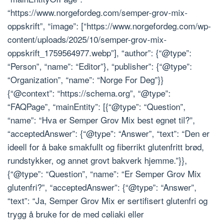
“https://www.norgefordeg.com/semper-grov-mix-
oppskrift”, “image”: [“https://www.norgefordeg.com/wp-
content/uploads/2025/10/semper-grov-mix-
oppskrift_1759564977.webp”], “author”: {“@type”:
“Person”, “name”: “Editor”}, “publisher”: {“@type”:
“Organization”, “name”: “Norge For Deg”}}
{“@context”: “https://schema.org”, “@type”:
“FAQPage”, “mainEntity”: [{“@type”: “Question”,
“name”: “Hva er Semper Grov Mix best egnet til?”,
“acceptedAnswer”: {“@type”: “Answer”, “text”: “Den er
ideell for å bake smakfullt og fiberrikt glutenfritt brød,
rundstykker, og annet grovt bakverk hjemme.”}},
{“@type”: “Question”, “name”: “Er Semper Grov Mix
glutenfri?”, “acceptedAnswer”: {“@type”: “Answer”,
“text”: “Ja, Semper Grov Mix er sertifisert glutenfri og
trygg å bruke for de med cøliaki eller