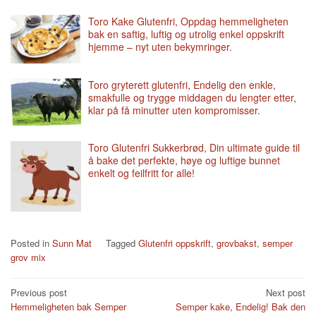
Toro Kake Glutenfri, Oppdag hemmeligheten
bak en saftig, luftig og utrolig enkel oppskrift
hjemme – nyt uten bekymringer.
Toro gryterett glutenfri, Endelig den enkle,
smakfulle og trygge middagen du lengter etter,
klar på få minutter uten kompromisser.
Toro Glutenfri Sukkerbrød, Din ultimate guide til
å bake det perfekte, høye og luftige bunnet
enkelt og feilfritt for alle!
Posted in
Sunn Mat
Tagged
Glutenfri oppskrift
,
grovbakst
,
semper
grov mix
Post
Previous post
Next post
Hemmeligheten bak Semper
Semper kake, Endelig! Bak den
navigation