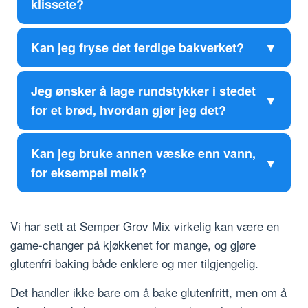
klissete?
Kan jeg fryse det ferdige bakverket?
Jeg ønsker å lage rundstykker i stedet
for et brød, hvordan gjør jeg det?
Kan jeg bruke annen væske enn vann,
for eksempel melk?
Vi har sett at Semper Grov Mix virkelig kan være en
game-changer på kjøkkenet for mange, og gjøre
glutenfri baking både enklere og mer tilgjengelig.
Det handler ikke bare om å bake glutenfritt, men om å