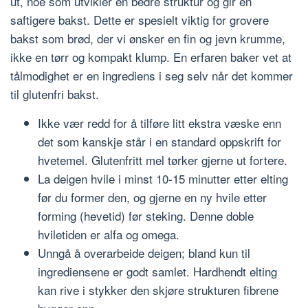
ut, noe som utvikler en bedre struktur og gir en
saftigere bakst. Dette er spesielt viktig for grovere
bakst som brød, der vi ønsker en fin og jevn krumme,
ikke en tørr og kompakt klump. En erfaren baker vet at
tålmodighet er en ingrediens i seg selv når det kommer
til glutenfri bakst.
Ikke vær redd for å tilføre litt ekstra væske enn
det som kanskje står i en standard oppskrift for
hvetemel. Glutenfritt mel tørker gjerne ut fortere.
La deigen hvile i minst 10-15 minutter etter elting
før du former den, og gjerne en ny hvile etter
forming (hevetid) før steking. Denne doble
hviletiden er alfa og omega.
Unngå å overarbeide deigen; bland kun til
ingrediensene er godt samlet. Hardhendt elting
kan rive i stykker den skjøre strukturen fibrene