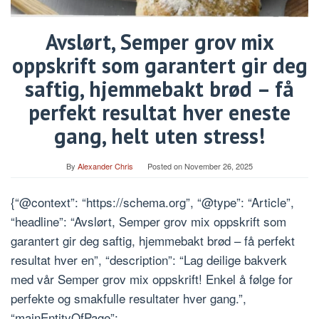
Avslørt, Semper grov mix
oppskrift som garantert gir deg
saftig, hjemmebakt brød – få
perfekt resultat hver eneste
gang, helt uten stress!
By
Alexander Chris
Posted on
November 26, 2025
{“@context”: “https://schema.org”, “@type”: “Article”,
“headline”: “Avslørt, Semper grov mix oppskrift som
garantert gir deg saftig, hjemmebakt brød – få perfekt
resultat hver en”, “description”: “Lag deilige bakverk
med vår Semper grov mix oppskrift! Enkel å følge for
perfekte og smakfulle resultater hver gang.”,
“mainEntityOfPage”: