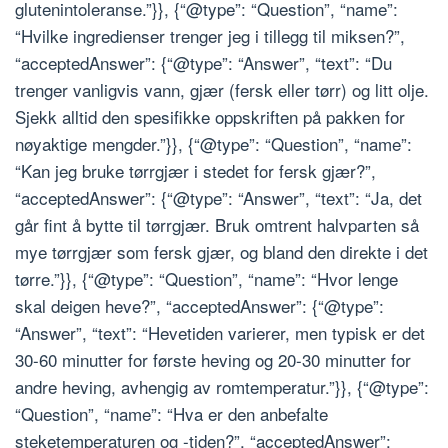
glutenintoleranse.”}}, {“@type”: “Question”, “name”:
“Hvilke ingredienser trenger jeg i tillegg til miksen?”,
“acceptedAnswer”: {“@type”: “Answer”, “text”: “Du
trenger vanligvis vann, gjær (fersk eller tørr) og litt olje.
Sjekk alltid den spesifikke oppskriften på pakken for
nøyaktige mengder.”}}, {“@type”: “Question”, “name”:
“Kan jeg bruke tørrgjær i stedet for fersk gjær?”,
“acceptedAnswer”: {“@type”: “Answer”, “text”: “Ja, det
går fint å bytte til tørrgjær. Bruk omtrent halvparten så
mye tørrgjær som fersk gjær, og bland den direkte i det
tørre.”}}, {“@type”: “Question”, “name”: “Hvor lenge
skal deigen heve?”, “acceptedAnswer”: {“@type”:
“Answer”, “text”: “Hevetiden varierer, men typisk er det
30-60 minutter for første heving og 20-30 minutter for
andre heving, avhengig av romtemperatur.”}}, {“@type”:
“Question”, “name”: “Hva er den anbefalte
steketemperaturen og -tiden?”, “acceptedAnswer”: