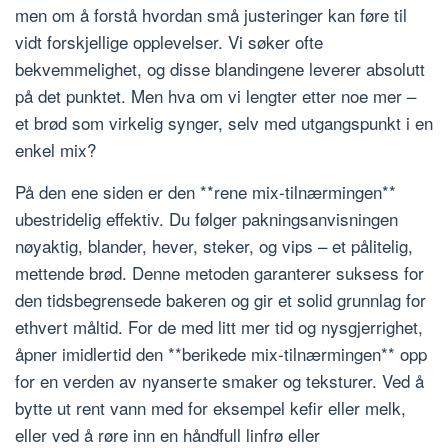
men om å forstå hvordan små justeringer kan føre til
vidt forskjellige opplevelser. Vi søker ofte
bekvemmelighet, og disse blandingene leverer absolutt
på det punktet. Men hva om vi lengter etter noe mer –
et brød som virkelig synger, selv med utgangspunkt i en
enkel mix?
På den ene siden er den **rene mix-tilnærmingen**
ubestridelig effektiv. Du følger pakningsanvisningen
nøyaktig, blander, hever, steker, og vips – et pålitelig,
mettende brød. Denne metoden garanterer suksess for
den tidsbegrensede bakeren og gir et solid grunnlag for
ethvert måltid. For de med litt mer tid og nysgjerrighet,
åpner imidlertid den **berikede mix-tilnærmingen** opp
for en verden av nyanserte smaker og teksturer. Ved å
bytte ut rent vann med for eksempel kefir eller melk,
eller ved å røre inn en håndfull linfrø eller