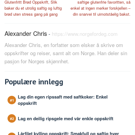
Glutenfritt Brød Oppskrift, Slik
saftige glutenfrie favoritten, så
baker du et utrolig saftig og luftig
enkel at ingen merker forskjellen –
brød uten stress gang på gang
din snarvei til uimotståelig bakst.
Alexander Chris
-
https://www.norgefordeg.com
Alexander Chris, en forfatter som elsker å skrive om
oppskrifter og reiser, samt alt om Norge. Han deler sin
pasjon for Norges skjønnhet.
Populære innlegg
Lag din egen ripssaft med saftkoker: Enkel
oppskrift
Lag en deilig ripsgele med vår enkle oppskrift
Lårfilet kylling oppskrift: Smakfull og saftig hver